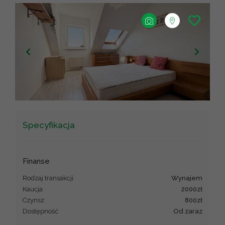
+
−
Leaflet
|
©
OpenStreetMap
contributors ©
CARTO
Specyfikacja
Finanse
Rodzaj transakcji
wynajem
Kaucja
2000zł
Czynsz
800zł
Dostępność
od zaraz