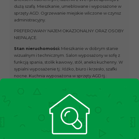
dużą szafą. Mieszkanie, umeblowane i wyposażone w
sprzęty AGD. Ogrzewanie miejskie wliczone w czynsz
administracyjny.
PREFEROWANY NAJEM OKAZJONALNY ORAZ OSOBY
NIEPALĄCE.
Stan nieruchomości:
Mieszkanie w dobrym stanie
wizualnym i technicznym. Salon wyposażony w sofę z
funkcją spania, stolik kawowy, stół, aneks kuchenny. W
sypialni wyposażenie tj.: łóżko, biuro i krzesło, szafki
nocne. Kuchnia wyposażona w sprzęty AGD tj.:
kuchenkę indukcyjną z piekarnikiem elektrycznym,
lodówko-zamrażarkę, zmywarkę, czajnik. W łazience
prysznic, toaleta, umywalka i pralka.
Stan budynku:
Bardzo dobry, budynek ocieplony po
remoncie elewacji. W budynku nie ma windy.
Lokalizacja:
Nieruchomość znajduje się w spokojnej,
dobrze skomunikowanej okolicy, w pobliżu sklepy oraz
market Lidl. Odległość do przystanku tramwajowego