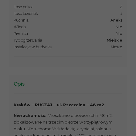
Ilość pokoi
2
Ilość łazienek
1
Kuchnia
aneks
Winda
Nie
Piwnica
Nie
Typ ogrzewania
miejskie
Instalacje w budynku
nowe
Opis
Krak
ó
w – RUCZAJ – ul. Pszczelna – 48 m2
Nieruchomość:
Mieszkanie o powierzchni 48 m2,
zlokalizowane na trzecim piętrze w trzypiętrowym
bloku. Nieruchomość składa się z sypialni, salonu z
aneksem kuchennym, łazienki z WC i przedpokoju z