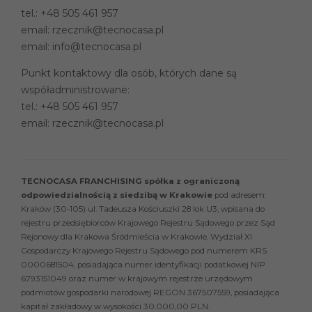
tel.:
+48 505 461 957
email:
rzecznik@tecnocasa.pl
email:
info@tecnocasa.pl
Punkt kontaktowy dla osób, których dane są
współadministrowane:
tel.:
+48 505 461 957
email:
rzecznik@tecnocasa.pl
TECNOCASA FRANCHISING spółka z ograniczoną
odpowiedzialnością z siedzibą w Krakowie
pod adresem:
Kraków (30-105) ul. Tadeusza Kościuszki 28 lok U3, wpisana do
rejestru przedsiębiorców Krajowego Rejestru Sądowego przez Sąd
Rejonowy dla Krakowa Śródmieścia w Krakowie, Wydział XI
Gospodarczy Krajowego Rejestru Sądowego pod numerem KRS
0000681504, posiadająca numer identyfikacji podatkowej NIP
6793151049 oraz numer w krajowym rejestrze urzędowym
podmiotów gospodarki narodowej REGON 367507559, posiadająca
kapitał zakładowy w wysokości 30.000,00 PLN.