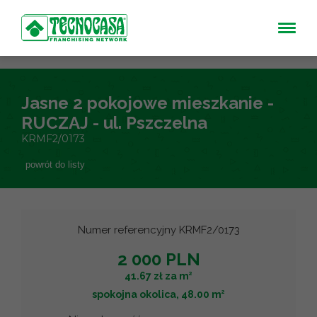
Jasne 2 pokojowe mieszkanie -
RUCZAJ - ul. Pszczelna
KRMF2/0173
powrót do listy
Numer referencyjny KRMF2/0173
2 000 PLN
2
41.67 zł za m
2
spokojna okolica, 48.00 m