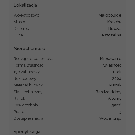
Lokalizacja
Województwo
małopolskie
Miasto
Kraków
Dzielnica
Ruczaj
Ulica
Pszczelna
Nieruchomość
Rodzaj nieruchomości
mieszkanie
Forma własności
Własność
Typ zabudowy
blok
Rok budowy
2004
Materiał budynku
pustak
Stan techniczny
Bardzo dobry
Rynek
Wtórny
2
Powierzchnia
50m
Piętro
3
Dostępne media
woda, prąd
Specyfikacja