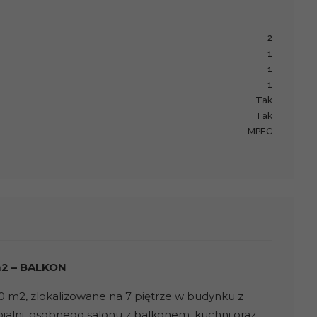
2
1
1
1
Tak
Tak
MPEC
m2 – BALKON
0 m2, zlokalizowane na 7 piętrze w budynku z
ypialni, osobnego salonu z balkonem, kuchni oraz