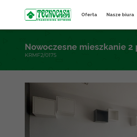
Oferta
Nasze biura
Nowoczesne mieszkanie 2 p
KRMF2/0175
+
−