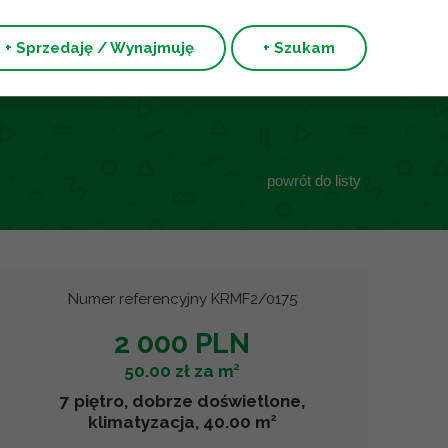
+ Sprzedaję / Wynajmuję
+ Szukam
powrót do listy
Numer referencyjny KRMF2/0175
2 000 PLN
2
50.00 zł za m
7 piętro, dobrze doświetlone,
2
klimatyzacja, 40.00 m