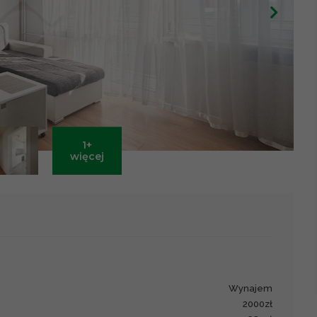
1+
Leaflet
|
©
OpenStreetMap
contributors ©
CARTO
więcej
wynajem
2000zł