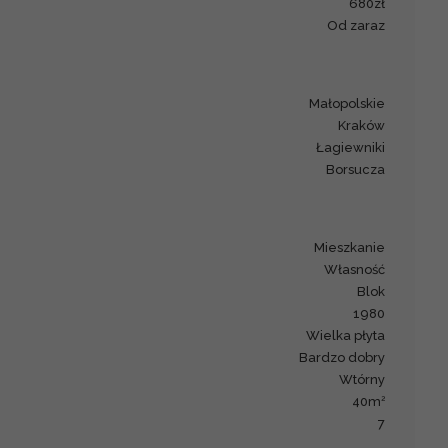
680zł
od zaraz
małopolskie
Kraków
Łagiewniki
Borsucza
mieszkanie
Własność
blok
1980
wielka płyta
bardzo dobry
Wtórny
2
40m
7