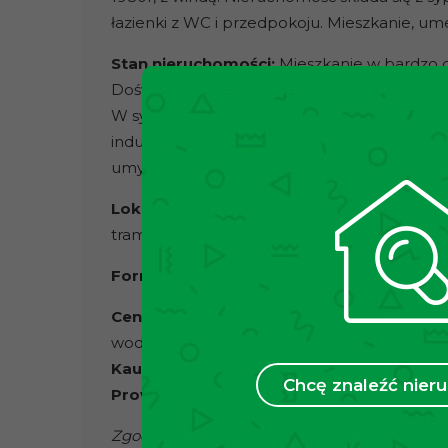
łazienki z WC i przedpokoju. Mieszkanie, 
Stan nieruchomości:
Mieszkanie w bardzo d
Doświetlony salon wyposażony w klimatyzację,
W sypialni łóżko, szafki nocne, komoda. Ku
indukcyjna, piekarnik elektryczny, lodówko-
umywalka i pralka. W hollu znajduję się poj
Lokalizacja:
Nieruchomość znajduje się w do
tramwajowe/autobusowe ,,Borsucza,, i ,,Lipińs
Forma wynajmu
: Umowa najmu okazjonal
Cena:
2000zł + czynsz administracyjny ok 68
woda, śmieci) + prąd wg zużycia (internet i t
Kaucja:
2000zł
Chcę znaleźć nie
Prowizja dla biura:
jednomiesięczny czynsz
Zgodnie z ustawą o gospodarce nieruchomości