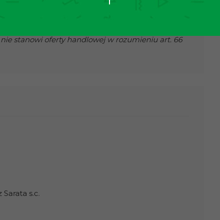
 umowę pośrednictwa w najmie. (USTAWA z dnia 21
mi).
nie stanowi oferty handlowej w rozumieniu art. 66
Sarata s.c.