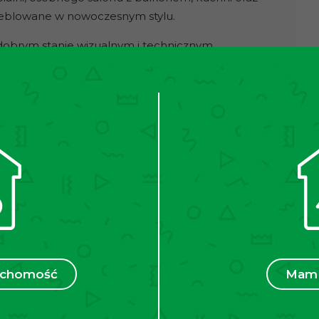
umeblowane w nowoczesnym stylu.
obrym stanie wizualnym i technicznym.
 rozkładaną sofę, stolik, dwie komody, szafkę RTV.
chnia wyposażona w niezbędne AGD tj: płyta
zamrażarka, zmywarka. W łazience prysznic, toaleta,
emna przesuwna szafa z lustrem.
brze skomunikowanej okolicy, – przystanki
kiego. Liczne sklepy (tj pasaż kapelanka), apteki.
nego
0zł (utrzymanie części wspólnych, ogrzewanie,
v wg własnych rozliczeń)
ruchomość
Mam 
ami Rozdział 2, Art. 180, pkt 3. przed oglądnięciem