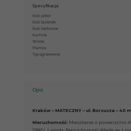
Specyfikacja
Ilość pokoi
Ilość łazienek
Ilość balkonów
Kuchnia
Winda
Piwnica
Typ ogrzewania
Opis
Krak
ó
w – MATECZNY – ul. Borsucza – 40 
Nieruchomość:
Mieszkanie o powierzchni 4
1980r, z windą. Nieruchomość składa się z s