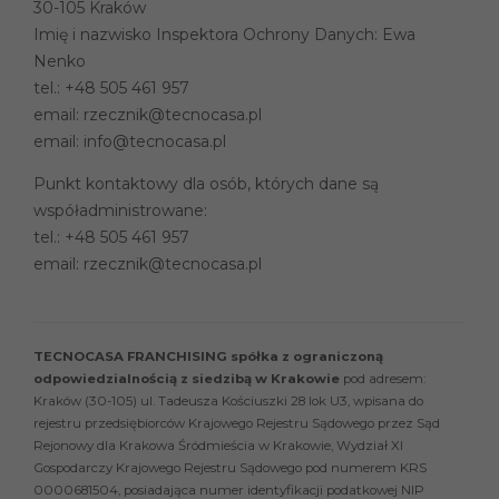
30-105 Kraków
Imię i nazwisko Inspektora Ochrony Danych: Ewa
Nenko
tel.:
+48 505 461 957
email:
rzecznik@tecnocasa.pl
email:
info@tecnocasa.pl
Punkt kontaktowy dla osób, których dane są
współadministrowane:
tel.:
+48 505 461 957
email:
rzecznik@tecnocasa.pl
TECNOCASA FRANCHISING spółka z ograniczoną
odpowiedzialnością z siedzibą w Krakowie
pod adresem:
Kraków (30-105) ul. Tadeusza Kościuszki 28 lok U3, wpisana do
rejestru przedsiębiorców Krajowego Rejestru Sądowego przez Sąd
Rejonowy dla Krakowa Śródmieścia w Krakowie, Wydział XI
Gospodarczy Krajowego Rejestru Sądowego pod numerem KRS
0000681504, posiadająca numer identyfikacji podatkowej NIP