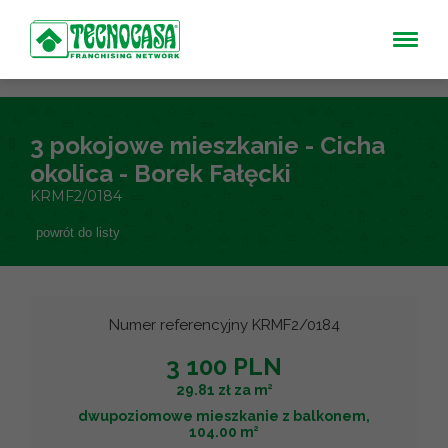
3 pokojowe mieszkanie - Cicha
okolica - Borek Fałęcki
KRMF2/0184
powrót do listy
Numer referencyjny KRMF2/0184
3 100 PLN
2
29.81 zł za m
dwupoziomowe mieszkanie z balkonem,
2
104.00 m