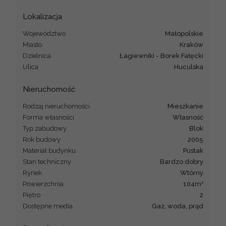
Lokalizacja
Województwo
małopolskie
Miasto
Kraków
Dzielnica
Łagiewniki - Borek Fałęcki
Ulica
Huculska
Nieruchomość
Rodzaj nieruchomości
mieszkanie
Forma własności
Własność
Typ zabudowy
blok
Rok budowy
2005
Materiał budynku
pustak
Stan techniczny
Bardzo dobry
Rynek
Wtórny
2
Powierzchnia
104m
Piętro
2
Dostępne media
gaz, woda, prąd