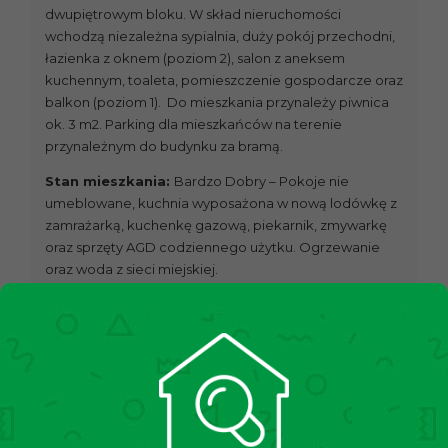
dwupiętrowym bloku. W skład nieruchomości
wchodzą niezależna sypialnia, duży pokój przechodni,
łazienka z oknem (poziom 2), salon z aneksem
kuchennym, toaleta, pomieszczenie gospodarcze oraz
balkon (poziom 1). Do mieszkania przynależy piwnica
ok. 3 m2. Parking dla mieszkańców na terenie
przynależnym do budynku za bramą.
Stan mieszkania:
Bardzo Dobry – Pokoje nie
umeblowane, kuchnia wyposażona w nową lodówkę z
zamrażarką, kuchenkę gazową, piekarnik, zmywarkę
oraz sprzęty AGD codziennego użytku. Ogrzewanie
oraz woda z sieci miejskiej.
Stan budynku:
blok z lat 2005 roku, w bardzo dobrym
stanie, ocieplony.
Lokalizacja:
Nieruchomość znajduje się w spokojnej,
zielonej okolicy, a jednoczenie w niedalekiej
odległości od przystanku tramwajowo-autobusowego
Łagiewniki – SKA oraz autobusowego Krokusowa. W