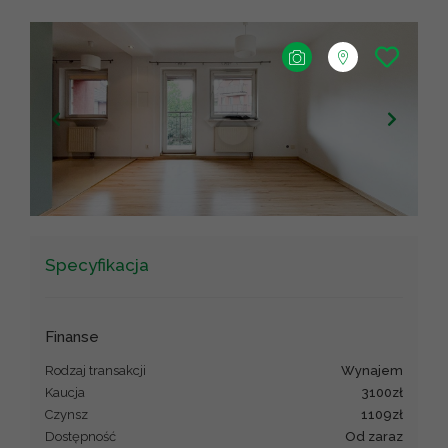
+
−
Leaflet
|
©
OpenStreetMap
contributors ©
CARTO
Specyfikacja
Finanse
Rodzaj transakcji
wynajem
Kaucja
3100zł
Czynsz
1109zł
Dostępność
od zaraz