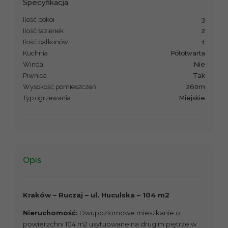
Specyfikacja
Ilość pokoi
3
Ilość łazienek
2
Ilość balkonów
1
Kuchnia
półotwarta
Winda
Nie
Piwnica
Tak
Wysokość pomieszczeń
260m
Typ ogrzewania
miejskie
Opis
Kraków – Ruczaj – ul. Huculska – 104 m2
Nieruchomość:
Dwupoziomowe mieszkanie o
powierzchni 104 m2 usytuowane na drugim piętrze w