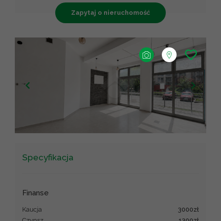
Zapytaj o nieruchomość
+
−
Leaflet
|
©
OpenStreetMap
contributors ©
CARTO
Specyfikacja
Finanse
Kaucja
3000zł
Czynsz
1300zł