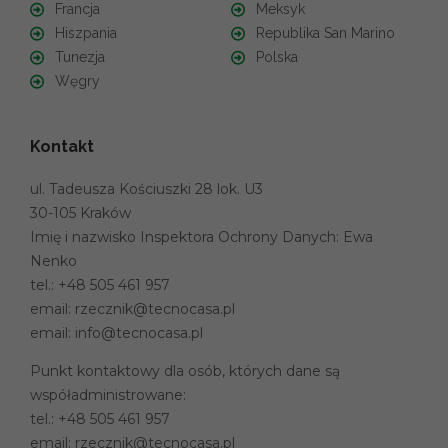
Francja
Meksyk
Hiszpania
Republika San Marino
Tunezja
Polska
Węgry
Kontakt
ul. Tadeusza Kościuszki 28 lok. U3
30-105 Kraków
Imię i nazwisko Inspektora Ochrony Danych: Ewa
Nenko
tel.:
+48 505 461 957
email:
rzecznik@tecnocasa.pl
email:
info@tecnocasa.pl
Punkt kontaktowy dla osób, których dane są
współadministrowane:
tel.:
+48 505 461 957
email:
rzecznik@tecnocasa.pl