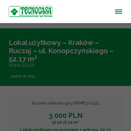
Lokal użytkowy – Kraków –
Ruczaj – ul. Konopczyńskiego –
52,17 m²
KRMF3/0221
powrót do listy
Numer referencyjny KRMF3/0221
3 000 PLN
2
57.50 zł za m
Lokal użytkowy na wynajem z witryną, 52.17