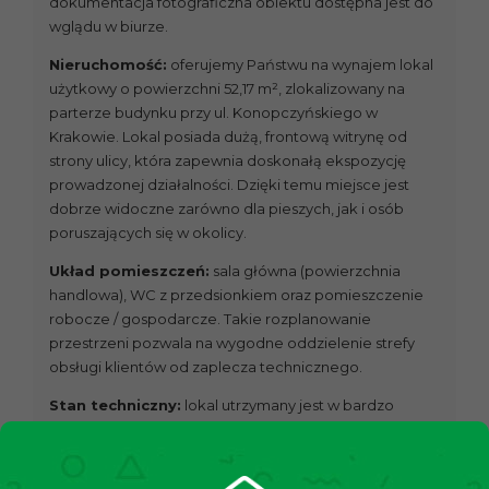
dokumentacja fotograficzna obiektu dostępna jest do
wglądu w biurze.
Nieruchomość:
oferujemy Państwu na wynajem lokal
użytkowy o powierzchni 52,17 m², zlokalizowany na
parterze budynku przy ul. Konopczyńskiego w
Krakowie. Lokal posiada dużą, frontową witrynę od
strony ulicy, która zapewnia doskonałą ekspozycję
prowadzonej działalności. Dzięki temu miejsce jest
dobrze widoczne zarówno dla pieszych, jak i osób
poruszających się w okolicy.
Układ pomieszczeń:
sala główna (powierzchnia
handlowa), WC z przedsionkiem oraz pomieszczenie
robocze / gospodarcze. Takie rozplanowanie
przestrzeni pozwala na wygodne oddzielenie strefy
obsługi klientów od zaplecza technicznego.
Stan techniczny:
lokal utrzymany jest w bardzo
dobrym stanie technicznym. Wnętrze jest zadbane
oraz funkcjonalnie przygotowane do prowadzenia
działalności. Ogrzewanie miejskie zapewnia stabilne i