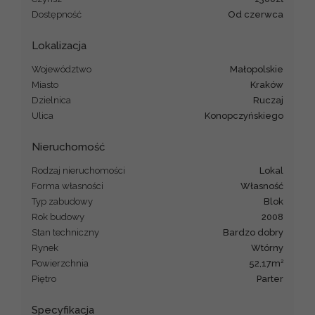
Dostępność
Od czerwca
Lokalizacja
Województwo
małopolskie
Miasto
Kraków
Dzielnica
Ruczaj
Ulica
Konopczyńskiego
Nieruchomość
Rodzaj nieruchomości
lokal
Forma własności
Własność
Typ zabudowy
blok
Rok budowy
2008
Stan techniczny
Bardzo dobry
Rynek
Wtórny
2
Powierzchnia
52,17m
Piętro
parter
Specyfikacja