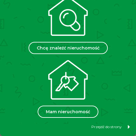
komfortowe warunki użytkowania przez cały rok, a
także wygodę eksploatacji bez konieczności obsługi
indywidualnych źródeł ogrzewania.
Stan budynku:
budynek, w którym znajduje się lokal,
został wybudowany w 2008 roku i utrzymany jest w
dobrym, zadbanym standardzie technicznym.
Chcę znaleźć nieruchomość
Lokalizacja:
nieruchomość znajduje się w dobrze
skomunikowanej części Krakowa, w miejscu
zapewniającym wygodny dojazd zarówno dla klientów,
jak i pracowników. Dodatkowym atutem jest duża
liczba ogólnodostępnych i bezpłatnych miejsc
parkingowych w najbliższej okolicy.
Dodatkowe informacje:
czynsz administracyjny do
wspólnoty mieszkaniowej wynosi około 1341,96 PLN
miesięcznie. Szczegółowa rozpiska opłat
Mam nieruchomość
administracyjnych dostępna jest w biurze. Do wglądu
dostępne są również rzuty techniczne lokalu oraz
Przejdź do strony
wizualizacje nieruchomości.