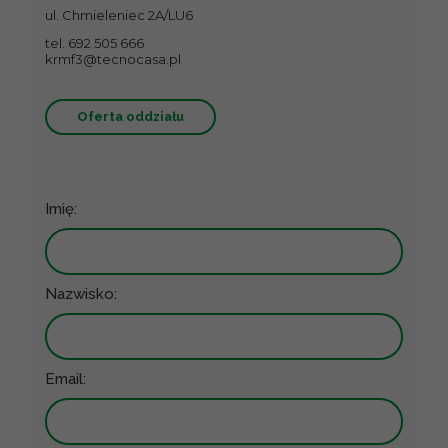
ul. Chmieleniec 2A/LU6
tel. 692 505 666
krmf3@tecnocasa.pl
Oferta oddziału
Imię:
Nazwisko:
Email: