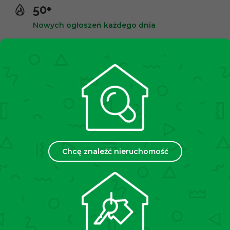
50+
Nowych ogłoszeń każdego dnia
10,000+
Zadowolonych klientów
2500+
Spotkań miesięcznie
Chcę znaleźć nieruchomość
35
Placówek w Polsce