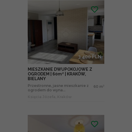
3 400 PLN
MIESZKANIE DWUPOKOJOWE Z
OGRODEM | 60m² | KRAKÓW,
BIELANY
Przestronne, jasne mieszkanie z
60 m
2
ogrodem do wyna...
Księcia Józefa, Kraków