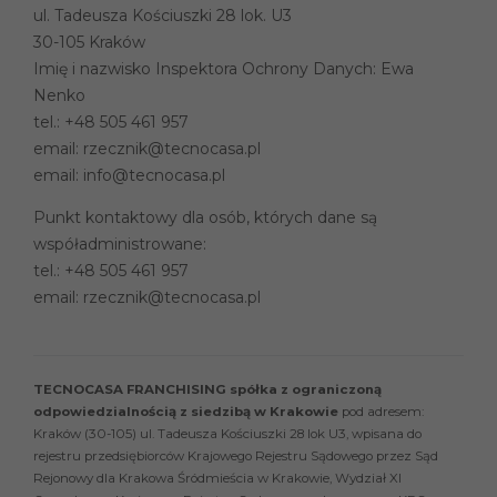
ul. Tadeusza Kościuszki 28 lok. U3
30-105 Kraków
Imię i nazwisko Inspektora Ochrony Danych: Ewa
Nenko
tel.:
+48 505 461 957
email:
rzecznik@tecnocasa.pl
email:
info@tecnocasa.pl
Punkt kontaktowy dla osób, których dane są
współadministrowane:
tel.:
+48 505 461 957
email:
rzecznik@tecnocasa.pl
TECNOCASA FRANCHISING spółka z ograniczoną
odpowiedzialnością z siedzibą w Krakowie
pod adresem:
Kraków (30-105) ul. Tadeusza Kościuszki 28 lok U3, wpisana do
rejestru przedsiębiorców Krajowego Rejestru Sądowego przez Sąd
Rejonowy dla Krakowa Śródmieścia w Krakowie, Wydział XI