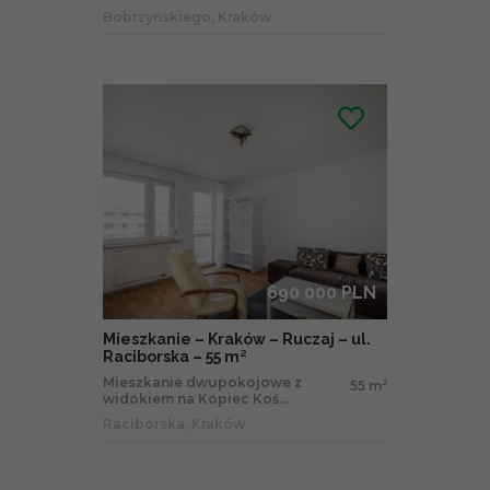
Bobrzyńskiego, Kraków
690 000 PLN
Mieszkanie – Kraków – Ruczaj – ul.
Raciborska – 55 m²
Mieszkanie dwupokojowe z
55 m
2
widokiem na Kopiec Koś...
Raciborska, Kraków