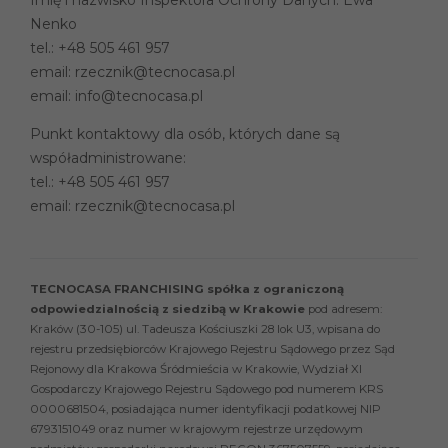
Imię i nazwisko Inspektora Ochrony Danych: Ewa
Nenko
tel.:
+48 505 461 957
email:
rzecznik@tecnocasa.pl
email:
info@tecnocasa.pl
Punkt kontaktowy dla osób, których dane są
współadministrowane:
tel.:
+48 505 461 957
email:
rzecznik@tecnocasa.pl
TECNOCASA FRANCHISING spółka z ograniczoną
odpowiedzialnością z siedzibą w Krakowie
pod adresem:
Kraków (30-105) ul. Tadeusza Kościuszki 28 lok U3, wpisana do
rejestru przedsiębiorców Krajowego Rejestru Sądowego przez Sąd
Rejonowy dla Krakowa Śródmieścia w Krakowie, Wydział XI
Gospodarczy Krajowego Rejestru Sądowego pod numerem KRS
0000681504, posiadająca numer identyfikacji podatkowej NIP
6793151049 oraz numer w krajowym rejestrze urzędowym