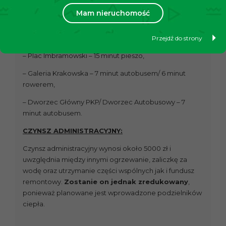
– Siłownia – 1 minuta pieszo,
Mam nieruchomość
– Rynek Główny – 20 minut samochodem/ komunikacją
miejską,
Przejdź do strony
– Plac Imbramowski – 15 minut pieszo,
– Galeria Krakowska – 7 minut autobusem/ 6 minut
rowerem,
– Dworzec Główny PKP/ Dworzec Autobusowy – 7
minut autobusem.
CZYNSZ ADMINISTRACYJNY:
Czynsz administracyjny wynosi około 5000 zł i
uwzględnia między innymi ogrzewanie, zaliczkę za
wodę oraz utrzymanie części wspólnych jak i fundusz
remontowy.
Zostanie on jednak zredukowany
,
ponieważ planowane jest wprowadzone podzielników
ciepła.