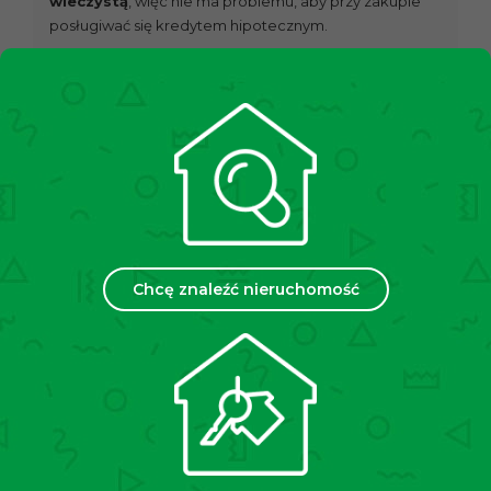
wieczystą
, więc nie ma problemu, aby przy zakupie
posługiwać się kredytem hipotecznym.
LOKALIZACJA:
Atutem lokalu jest jego lokalizacja – nieruchomość
znajduje się przy ulicy Bosaków. Zaraz obok znajduje
się jedna z
głównych wylotowych tras z Krakowa
DK79
. W kilka minut piechotą będzie można dotrzeć
na nowobudowany
przystanek podziemnego
tramwaju.
W 3 minuty można dojść na przystanek
autobusowy przy ul. Macieja Miechowity z których
dojazd do centrum zajmuje jedyne 15 minut.
Chcę znaleźć nieruchomość
Doskonała lokalizacja pod względem aglomeracji
miejskiej:
– odległość do najbliższego przystanku
autobusowego: 3 minut pieszo,
– Żabka – 1 minuta pieszo,
– Stacja benzynowa – 1 minuta pieszo,