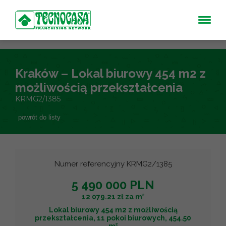
Kraków – Lokal biurowy 454 m2 z
możliwością przekształcenia
KRMG2/1385
powrót do listy
Numer referencyjny KRMG2/1385
5 490 000 PLN
2
12 079.21 zł za m
Lokal biurowy 454 m2 z możliwością
przekształcenia, 11 pokoi biurowych, 454.50
2