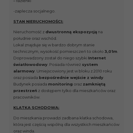
– łazienki
-zaplecza socjalnego.
STAN NIERUCHOMOŚCI:
Nieruchomość z
dwustronną ekspozycją
na
południe oraz wschód.
Lokal znajduje się w bardzo dobrym stanie
technicznym, wysokość pomieszczeń to około
3,01m
.
Doprowadzony został do niego szybki
Internet
światłowodowy
. Posiada również
system
alarmowy
. Umiejscowiony jest w bloku z 2010 roku
oraz posiada
bezpośrednie wejście z windy
.
Budynek posiada
monitoring
oraz
zamkniętą
przestrzeń
z dostępem tylko dla mieszkańców oraz
pracowników.
KLATKA SCHODOWA:
Do mieszkania prowadzi zadbana klatka schodowa,
która jest częścią wspólną dla wszystkich mieszkańców
oraz winda.