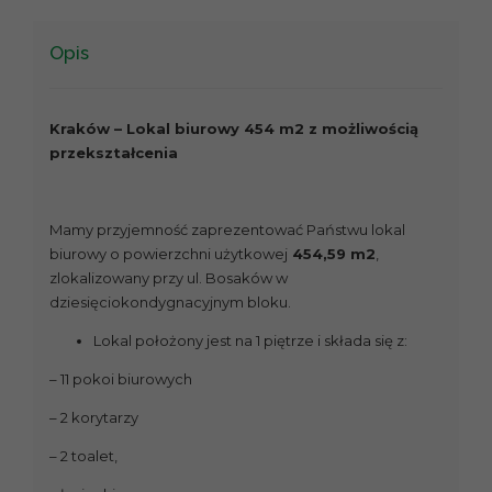
Opis
Kraków – Lokal biurowy 454 m2 z możliwością
przekształcenia
Mamy przyjemność zaprezentować Państwu lokal
biurowy o powierzchni użytkowej
454,59 m2
,
zlokalizowany przy ul. Bosaków w
dziesięciokondygnacyjnym bloku.
Lokal położony jest na 1 piętrze i składa się z:
– 11 pokoi biurowych
– 2 korytarzy
– 2 toalet,