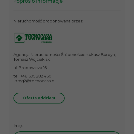
Poproś o informacje
Nieruchomość proponowana przez
Agencja Nieruchomości Śródmieście Łukasz Burdyn,
Tomasz Wójciak s.c.
ul. Brodowicza 16
tel. +48 695 282 460
krmg2@tecnocasa.pl
Oferta oddziału
Imię: