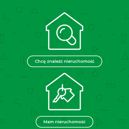
nie ma najmniejszych problemów z brakiem miejsca.
LOKALIZACJA:
Atutem mieszkania jest jego lokalizacja –
nieruchomość znajduje się przy ulicy Idzikowskiego co
sprawia, że dojście do Ronda Mogilskiego i dojazd do
ścisłego centrum komunikacją zajmuje razem 12 minut.
Doskonała lokalizacja pod względem aglomeracji
miejskiej:
Chcę znaleźć nieruchomość
– odległość do najbliższego przystanku
autobusowego: 4 minuty pieszo,
– odległość do najbliższego przystanku
tramwajowego: 4 minuty pieszo,
– Uniwersytet Ekonomiczny – 15 minut pieszo,
– Rynek Główny – 20 minut pieszo,
Mam nieruchomość
– Unity Tower – 12 minut pieszo,