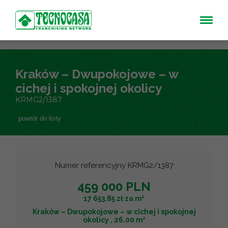
Kraków – Dwupokojowe – w
cichej i spokojnej okolicy
KRMG2/1387
powrót do listy
Numer referencyjny KRMG2/1387
459 000 PLN
2
17 653.85 zł za m
Kraków – Dwupokojowe – w cichej i spokojnej
2
okolicy , 26.00 m