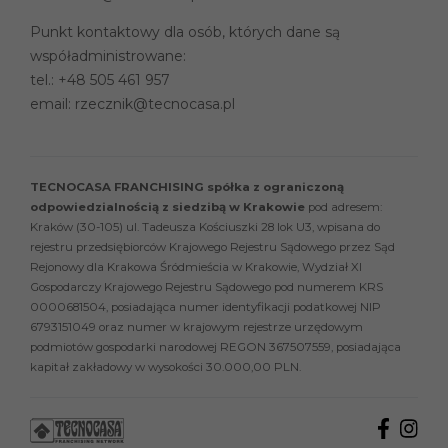
Punkt kontaktowy dla osób, których dane są
współadministrowane:
tel.:
+48 505 461 957
email:
rzecznik@tecnocasa.pl
TECNOCASA FRANCHISING spółka z ograniczoną
odpowiedzialnością z siedzibą w Krakowie
pod adresem:
Kraków (30-105) ul. Tadeusza Kościuszki 28 lok U3, wpisana do
rejestru przedsiębiorców Krajowego Rejestru Sądowego przez Sąd
Rejonowy dla Krakowa Śródmieścia w Krakowie, Wydział XI
Gospodarczy Krajowego Rejestru Sądowego pod numerem KRS
0000681504, posiadająca numer identyfikacji podatkowej NIP
6793151049 oraz numer w krajowym rejestrze urzędowym
podmiotów gospodarki narodowej REGON 367507559, posiadająca
kapitał zakładowy w wysokości 30.000,00 PLN.