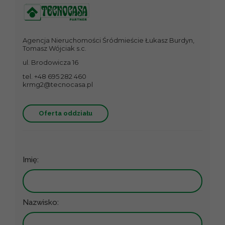
Agencja Nieruchomości Śródmieście Łukasz Burdyn,
Tomasz Wójciak s.c.
ul. Brodowicza 16
tel. +48 695 282 460
krmg2@tecnocasa.pl
Oferta oddziału
Imię:
Nazwisko: