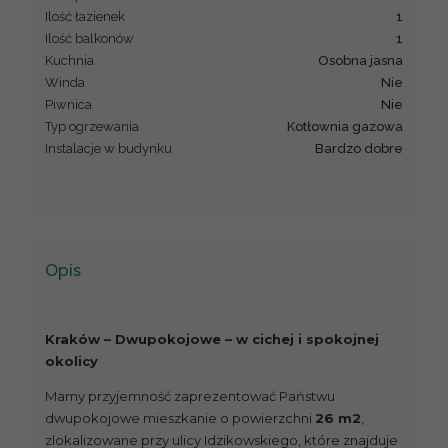
Ilość łazienek
1
Ilość balkonów
1
Kuchnia
Osobna jasna
Winda
Nie
Piwnica
Nie
Typ ogrzewania
Kotłownia gazowa
Instalacje w budynku
Bardzo dobre
Opis
Kraków – Dwupokojowe – w cichej i spokojnej
okolicy
Mamy przyjemność zaprezentować Państwu
dwupokojowe mieszkanie o powierzchni
26 m2
,
zlokalizowane przy ulicy Idzikowskiego, które znajduje