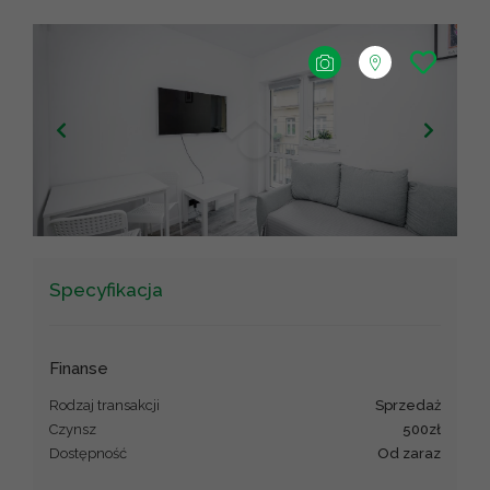
+
−
Leaflet
|
©
OpenStreetMap
contributors ©
CARTO
Specyfikacja
Finanse
Rodzaj transakcji
sprzedaż
Czynsz
500zł
Dostępność
Od zaraz