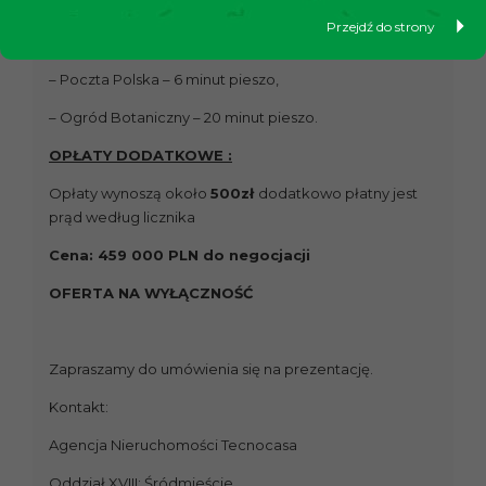
– Dworzec Główny PKP/ Dworzec Autobusowy – 25
Przejdź do strony
minut pieszo,
– Poczta Polska – 6 minut pieszo,
– Ogród Botaniczny – 20 minut pieszo.
OPŁATY DODATKOWE :
Opłaty wynoszą około
500zł
dodatkowo płatny jest
prąd według licznika
Cena: 459 000 PLN do negocjacji
OFERTA NA WYŁĄCZNOŚĆ
Zapraszamy do umówienia się na prezentację.
Kontakt:
Agencja Nieruchomości Tecnocasa
Oddział XVIII: Śródmieście