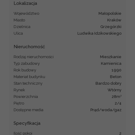
Lokalizacja
Województwo
małopolskie
Miasto
Kraków
Dzielnica
Grzegórzki
Ulica
Ludwika Idzikowskiego
Nieruchomość
Rodzaj nieruchomości
mieszkanie
Typ zabudowy
kamienica
Rok budowy
1990
Materiał budynku
beton
Stan techniczny
Bardzo dobry
Rynek
Wtórny
2
Powierzchnia
28m
Piętro
2/4
Dostępne media
Prąd/woda/gaz
Specyfikacja
Ilość pokoi
2