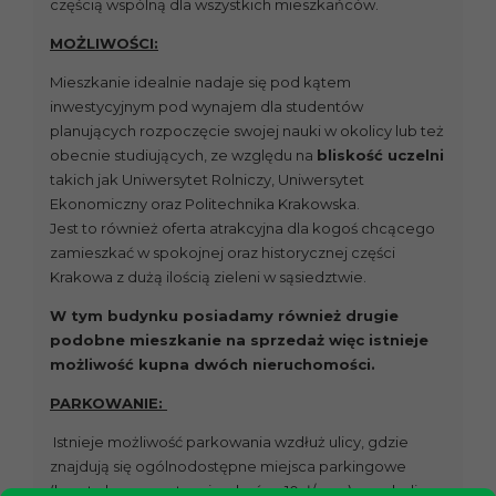
częścią wspólną dla wszystkich mieszkańców.
MOŻLIWOŚCI:
Mieszkanie idealnie nadaje się pod kątem
inwestycyjnym pod wynajem dla studentów
planujących rozpoczęcie swojej nauki w okolicy lub też
obecnie studiujących, ze względu na
bliskość uczelni
takich jak Uniwersytet Rolniczy, Uniwersytet
Ekonomiczny oraz Politechnika Krakowska.
Jest to również oferta atrakcyjna dla kogoś chcącego
zamieszkać w spokojnej oraz historycznej części
Krakowa z dużą ilością zieleni w sąsiedztwie.
W tym budynku posiadamy również drugie
podobne mieszkanie na sprzedaż więc istnieje
możliwość kupna dwóch nieruchomości.
PARKOWANIE:
Istnieje możliwość parkowania wzdłuż ulicy, gdzie
znajdują się ogólnodostępne miejsca parkingowe
(koszt abonamentu mieszkańca 10zł/msc.) – w okolicy