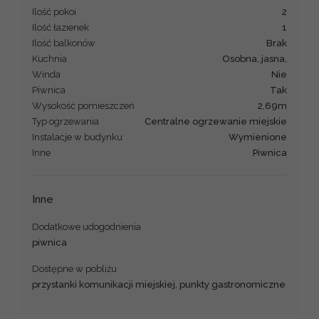
Ilość pokoi
2
Ilość łazienek
1
Ilość balkonów
brak
Kuchnia
osobna, jasna,
Winda
Nie
Piwnica
Tak
Wysokość pomieszczeń
2,69m
Typ ogrzewania
centralne ogrzewanie miejskie
Instalacje w budynku
wymienione
Inne
piwnica
Inne
Dodatkowe udogodnienia
piwnica
Dostępne w pobliżu
przystanki komunikacji miejskiej, punkty gastronomiczne