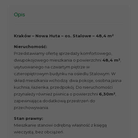
Opis
Kraków – Nowa Huta – os. Stalowe – 48,4 m²
Nieruchomość:
Przedstawiamy ofertę sprzedaży komfortowego,
dwupokojowego mieszkania o powierzchni
48,4 m²
,
usytuowanego na czwartym piętrze w
czteropiętrowym budynku na osiedlu Stalowym. W
skład mieszkania wchodzą: dwa pokoje, osobna jasna
kuchnia, łazienka, przedpokój. Do nieruchomości
przynależy również piwnica o powierzchni
6,30m²
,
zapewniająca dodatkową przestrzeń do
przechowywania.
Stan prawny:
Mieszkanie stanowi odrębną własność z księgą
wieczystą, bez obciążeń.