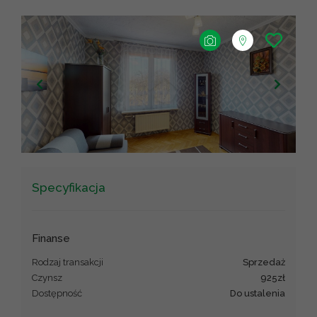
+
−
Leaflet
|
©
OpenStreetMap
contributors ©
CARTO
Specyfikacja
Finanse
Rodzaj transakcji
sprzedaż
Czynsz
925zł
Dostępność
do ustalenia