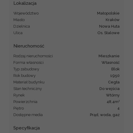
Lokalizacja
Województwo
małopolskie
Miasto
Kraków
Dzielnica
Nowa Huta
Ulica
os. Stalowe
Nieruchomość
Rodzaj nieruchomości
mieszkanie
Forma własności
Własność
Typ zabudowy
blok
Rok budowy
1950
Materiał budynku
cegła
Stan techniczny
do wejścia
Rynek
Wtórny
2
Powierzchnia
48,4m
Piętro
4
Dostępne media
prąd, woda, gaz
Specyfikacja