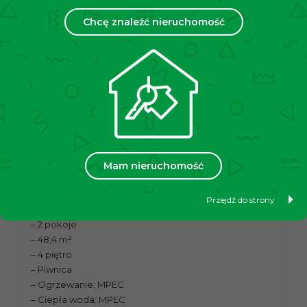
zagospodarowanej i dobrze skomunikowanej części
miasta. W bezpośrednim sąsiedztwie znajdują się
Chcę znaleźć nieruchomość
liczne sklepy, apteka, szkoły, przedszkola oraz place
zabaw, co zapewnia wygodę codziennego życia. W
niedalekiej odległości dostępne są również tereny
zielone i rekreacyjne. Lokalizacja łączy spokój i
komfort mieszkania z łatwym dostępem do pełnej
infrastruktury miejskiej. Dodatkowym atutem jest
szybki i wygodny dojazd do autostrady .
Komunikacja:
ok. 5 minut do przystanku tramwajowego „Struga”.
Mam nieruchomość
PODSUMOWANIE:
Przejdź do strony
– Nowa Huta
– 2 pokoje
– 48,4 m²
– 4 piętro
– Piwnica
– Ogrzewanie: MPEC
– Ciepła woda: MPEC