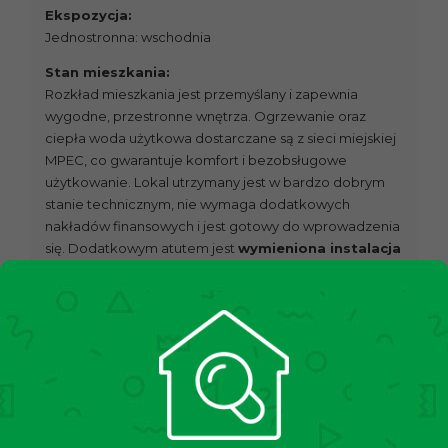
Ekspozycja:
Jednostronna: wschodnia
Stan mieszkania:
Rozkład mieszkania jest przemyślany i zapewnia
wygodne, przestronne wnętrza. Ogrzewanie oraz
ciepła woda użytkowa dostarczane są z sieci miejskiej
MPEC, co gwarantuje komfort i bezobsługowe
użytkowanie. Lokal utrzymany jest w bardzo dobrym
stanie technicznym, nie wymaga dodatkowych
nakładów finansowych i jest gotowy do wprowadzenia
się. Dodatkowym atutem jest
wymieniona instalacja
elektryczna oraz bardzo dobrze zadbany
parkiet dębowy.
Stan budynku:
Budynek z lat 50. XX wieku, wybudowany metodą
tradycyjną – cegła.
Lokalizacja:
Mieszkanie położone jest w świetnie