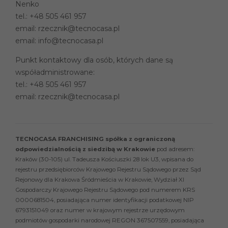
Nenko
tel.:
+48 505 461 957
email:
rzecznik@tecnocasa.pl
email:
info@tecnocasa.pl
Punkt kontaktowy dla osób, których dane są
współadministrowane:
tel.:
+48 505 461 957
email:
rzecznik@tecnocasa.pl
TECNOCASA FRANCHISING spółka z ograniczoną
odpowiedzialnością z siedzibą w Krakowie
pod adresem:
Kraków (30-105) ul. Tadeusza Kościuszki 28 lok U3, wpisana do
rejestru przedsiębiorców Krajowego Rejestru Sądowego przez Sąd
Rejonowy dla Krakowa Śródmieścia w Krakowie, Wydział XI
Gospodarczy Krajowego Rejestru Sądowego pod numerem KRS
0000681504, posiadająca numer identyfikacji podatkowej NIP
6793151049 oraz numer w krajowym rejestrze urzędowym
podmiotów gospodarki narodowej REGON 367507559, posiadająca