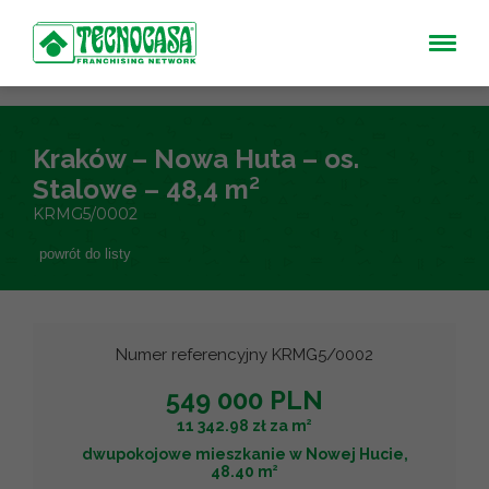
Kraków – Nowa Huta – os.
Stalowe – 48,4 m²
KRMG5/0002
powrót do listy
Numer referencyjny KRMG5/0002
549 000 PLN
2
11 342.98 zł za m
dwupokojowe mieszkanie w Nowej Hucie,
2
48.40 m