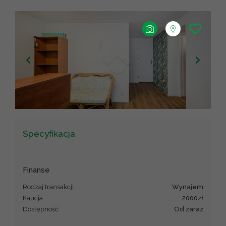
+
−
Leaflet
|
©
OpenStreetMap
contributors ©
CARTO
Specyfikacja
Finanse
Rodzaj transakcji
wynajem
Kaucja
2000zł
Dostępność
od zaraz