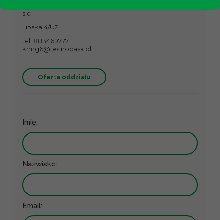
Studio Płaszów Damian Szteliga, Magdalena Tyrkalska
s.c.
Lipska 4/U7
tel. 883460777
krmg6@tecnocasa.pl
Oferta oddziału
Imię:
Nazwisko:
Email: