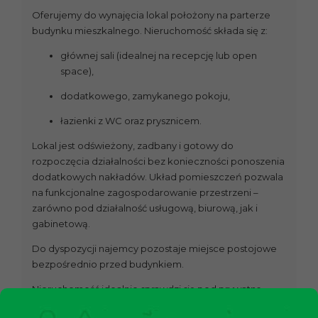
Oferujemy do wynajęcia lokal położony na parterze
budynku mieszkalnego. Nieruchomość składa się z:
głównej sali (idealnej na recepcję lub open
space),
dodatkowego, zamykanego pokoju,
łazienki z WC oraz prysznicem.
Lokal jest odświeżony, zadbany i gotowy do
rozpoczęcia działalności bez konieczności ponoszenia
dodatkowych nakładów. Układ pomieszczeń pozwala
na funkcjonalne zagospodarowanie przestrzeni –
zarówno pod działalność usługową, biurową, jak i
gabinetową.
Do dyspozycji najemcy pozostaje miejsce postojowe
bezpośrednio przed budynkiem.
Nieruchomość idealnie sprawdzi się pod prywatną
działalność gospodarczą – biuro, gabinet, usługi