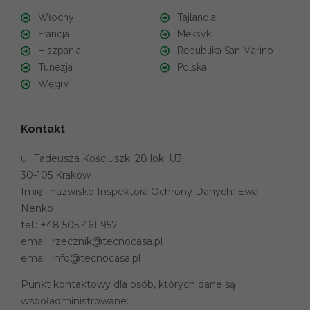
Włochy
Tajlandia
Francja
Meksyk
Hiszpania
Republika San Marino
Tunezja
Polska
Węgry
Kontakt
ul. Tadeusza Kościuszki 28 lok. U3
30-105 Kraków
Imię i nazwisko Inspektora Ochrony Danych: Ewa
Nenko
tel.:
+48 505 461 957
email:
rzecznik@tecnocasa.pl
email:
info@tecnocasa.pl
Punkt kontaktowy dla osób, których dane są
współadministrowane: