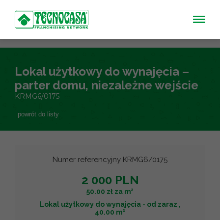
Lokal użytkowy do wynajęcia –
parter domu, niezależne wejście
KRMG6/0175
powrót do listy
Numer referencyjny KRMG6/0175
2 000 PLN
2
50.00 zł za m
Lokal użytkowy do wynajęcia - od zaraz ,
2
40.00 m