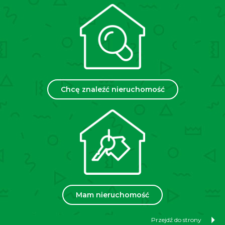
kosmetyczne, terapeutyczne.
Cena:
2 000 zł + media według zużycia
Informujemy, że przed obejrzeniem nieruchomości
podpisujemy umowę pośrednictwa w najmie.
We would like to inform you that before viewing the
property, we sign a lease agency agreement.
Chcę znaleźć nieruchomość
Zapraszamy do oglądania!
Poproś o informacje
Nieruchomość proponowana przez
Mam nieruchomość
Przejdź do strony