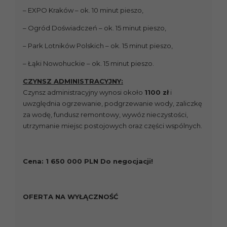
– EXPO Kraków – ok. 10 minut pieszo,
– Ogród Doświadczeń – ok. 15 minut pieszo,
– Park Lotników Polskich – ok. 15 minut pieszo,
– Łąki Nowohuckie – ok. 15 minut pieszo.
CZYNSZ ADMINISTRACYJNY:
Czynsz administracyjny wynosi około
1100 zł
i
uwzględnia ogrzewanie, podgrzewanie wody, zaliczkę
za wodę, fundusz remontowy, wywóz nieczystości,
utrzymanie miejsc postojowych oraz części wspólnych.
Cena: 1 650 000 PLN Do negocjacji!
OFERTA NA WYŁĄCZNOŚĆ