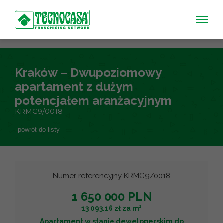
Kraków – Dwupoziomowy
apartament z dużym
potencjałem aranżacyjnym
KRMG9/0018
powrót do listy
Numer referencyjny KRMG9/0018
1 650 000 PLN
2
13 093.16 zł za m
Apartament w stanie deweloperskim do