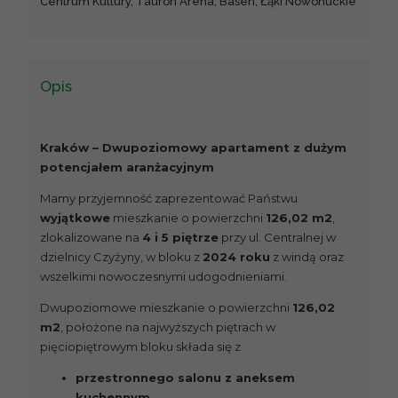
Centrum Kultury, Tauron Arena, Basen, Łąki Nowohuckie
Opis
Kraków – Dwupoziomowy apartament z dużym
potencjałem aranżacyjnym
Mamy przyjemność zaprezentować Państwu
wyjątkowe
mieszkanie o powierzchni
126,02 m2
,
zlokalizowane na
4 i 5 piętrze
przy ul. Centralnej w
dzielnicy Czyżyny, w bloku z
2024 roku
z windą oraz
wszelkimi nowoczesnymi udogodnieniami.
Dwupoziomowe mieszkanie o powierzchni
126,02
m2
, położone na najwyższych piętrach w
pięciopiętrowym bloku składa się z
przestronnego salonu z aneksem
kuchennym