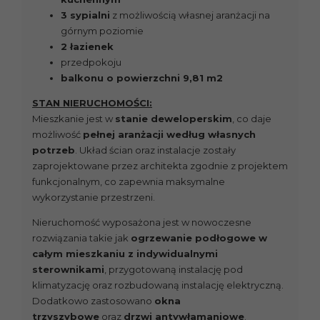
3 sypialni
z możliwością własnej aranżacji na
górnym poziomie
2 łazienek
przedpokoju
balkonu o powierzchni 9,81 m2
STAN NIERUCHOMOŚCI:
Mieszkanie jest w
stanie deweloperskim
, co daje
możliwość
pełnej aranżacji według własnych
potrzeb
. Układ ścian oraz instalacje zostały
zaprojektowane przez architekta zgodnie z projektem
funkcjonalnym, co zapewnia maksymalne
wykorzystanie przestrzeni.
Nieruchomość wyposażona jest w nowoczesne
rozwiązania takie jak
ogrzewanie podłogowe w
całym mieszkaniu z indywidualnymi
sterownikami
, przygotowaną instalację pod
klimatyzację oraz rozbudowaną instalację elektryczną.
Dodatkowo zastosowano
okna
trzyszybowe
oraz
drzwi antywłamaniowe
.