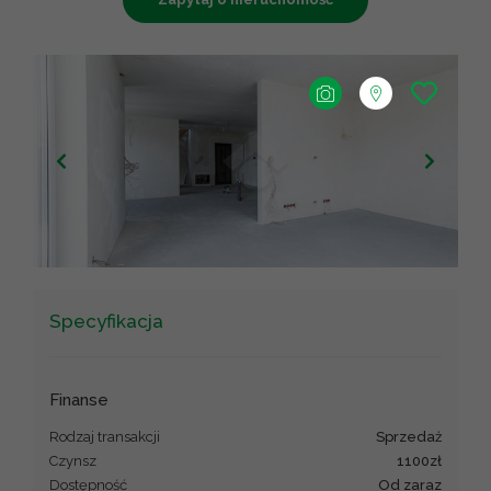
+
−
Leaflet
|
©
OpenStreetMap
contributors ©
CARTO
Specyfikacja
Finanse
Rodzaj transakcji
sprzedaż
Czynsz
1100zł
Dostępność
od zaraz