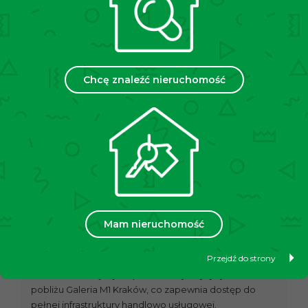
postojowe w garażu podziemnym
o powierzchni
13,59 m2 oraz 14,71 m2, wyposażone w instalację
umożliwiającą ładowanie samochodów elektrycznych.
Cena miejsc postojowych: 100 000 zł pakiet (Nie
jest to zakup obligatoryjny)
Chcę znaleźć nieruchomość
KOMÓRKA LOKATORSKA:
Do Nieruchomości przynależna jest
duża
komórka
lokatorska o pow.
3,78m2,
stanowiąca dodatkową
przestrzeń na przedmioty osobiste.
PRAWO WŁASNOŚCI NIERUCHOMOŚCI:
Pełna własność z wyodrębnioną księgą
wieczystą
, dzięki czemu istnieje możliwość zakupu na
kredyt hipoteczny.
Mam nieruchomość
LOKALIZACJA:
Przejdź do strony
Sporym atutem nieruchomości jest jej lokalizacja,
mieszkanie znajduje się w dzielnicy Czyżyny w
pobliżu Galeria M1 Kraków, co zapewnia dostęp do
pełnej infrastruktury handlowo usługowej.