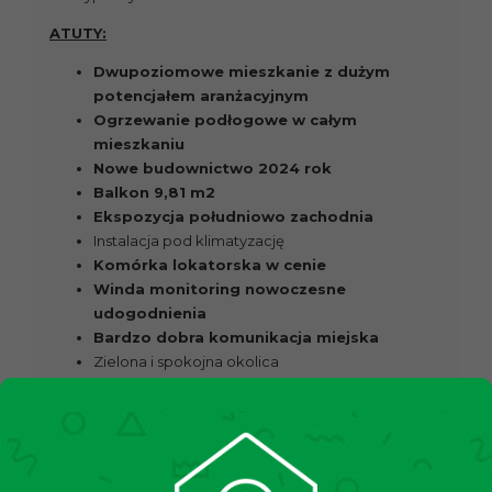
ATUTY:
Dwupoziomowe mieszkanie z dużym
potencjałem aranżacyjnym
Ogrzewanie podłogowe w całym
mieszkaniu
Nowe budownictwo 2024 rok
Balkon 9,81 m2
Ekspozycja południowo zachodnia
Instalacja pod klimatyzację
Komórka lokatorska w cenie
Winda monitoring nowoczesne
udogodnienia
Bardzo dobra komunikacja miejska
Zielona i spokojna okolica
Idealne dla rodziny lub pod inwestycję na
lata
PARKOWANIE:
Dodatkowym atutem mieszkania są
dwa miejsca