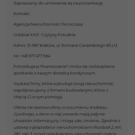
Zapraszamy do umówienia się na prezentację.
Kontakt:
Agencja Nieruchomości Tecnocasa
Oddział XXIX: Czyżyny Południe
Adres: 31-587 Kraków, ul. Romana Ciesielskiego 6/LU3
tel: +48 577 477 964
Potrzebujesz finansowania? Umów się na bezpłatne
spotkanie z naszym doradcą kredytowym.
Szukasz firmy, która wybuduje twoją nieruchomość,
współpracujemy z firmami budowlanymi, które z
chęcią Ci w tym pomogą.
Oferta nie stanowi oferty w rozumieniu Kodeksu
Cywilnego, a dane w niej zawarte mają jedynie
charakter informacyjny i mogą ulec zmianie. Zgodnie z
ustawą o gospodarce nieruchomościami Rozdział 2, Art.
180, pkt 3. przed oglądnięciem nieruchomości należy