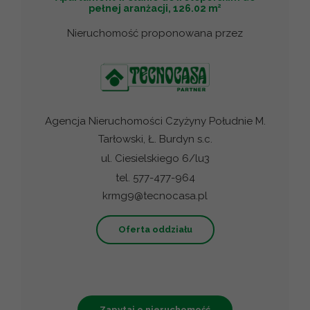
2
pełnej aranżacji, 126.02 m
Nieruchomość proponowana przez
Agencja Nieruchomości Czyżyny Południe M.
Tarłowski, Ł. Burdyn s.c.
ul. Ciesielskiego 6/lu3
tel. 577-477-964
krmg9@tecnocasa.pl
Oferta oddziału
Zapytaj o nieruchomość