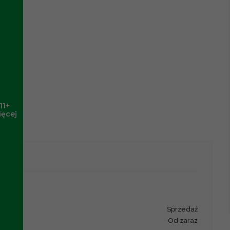
11+
ięcej
sprzedaż
od zaraz