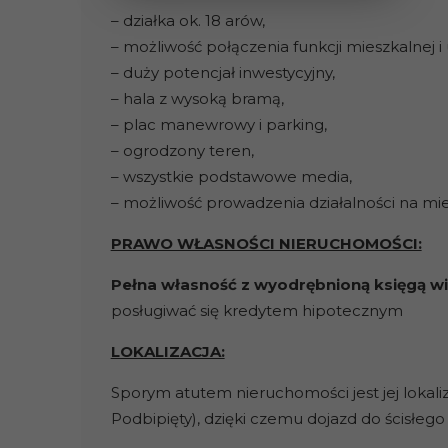
– działka ok. 18 arów,
– możliwość połączenia funkcji mieszkalnej i
– duży potencjał inwestycyjny,
– hala z wysoką bramą,
– plac manewrowy i parking,
– ogrodzony teren,
– wszystkie podstawowe media,
– możliwość prowadzenia działalności na mie
PRAWO WŁASNOŚCI NIERUCHOMOŚCI:
Pełna własność z wyodrębnioną księgą w
posługiwać się kredytem hipotecznym
LOKALIZACJA:
Sporym atutem nieruchomości jest jej lokaliz
Podbipięty), dzięki czemu dojazd do ścisłe