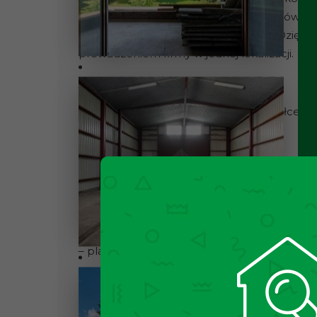
warsztat, serwis czy e-commerce, jak równie
przestrzeni mieszkalnej
na piętrze. Dzięki
prowadzeniem firmy w jednej lokalizacji.
NIERUCHOMOŚĆ:
Obiekt znajduje się na ogrodzonej działce o
wchodzą:
– hala magazynowa ok. 76 m²,
– część sklepowo-usługowo-magazynowa ok.
– piętro/poddasze do wykończenia z możliwo
powierzchni użytkowej,
– ogród osłonięty od ulicy i otoczony zielenią,
– plac manewrowy oraz miejsca do parkowan
Dużym atutem nieruchomości jest
prywatn
dzięki czemu jest naturalnie oddzielona od u
przestrzeń, którą można wykorzystać jako
o