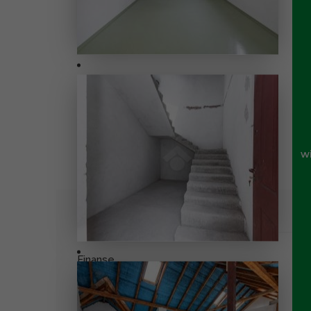
w
Specyfikacja
Finanse
Rodzaj transakcji
Dostępność