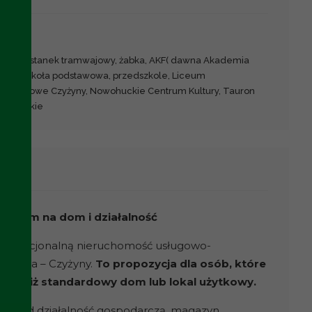
wy, przystanek tramwajowy, żabka, AKF( dawna Akademia
go), szkoła podstawowa, przedszkole, Liceum
leria Nowe Czyżyny, Nowohuckie Centrum Kultury, Tauron
owohuckie
cjałem na dom i działalność
funkcjonalną nieruchomość usługowo-
rakowa – Czyżyny.
To propozycja dla osób, które
wości niż standardowy dom lub lokal użytkowy.
za pod działalność gospodarczą, magazyn,