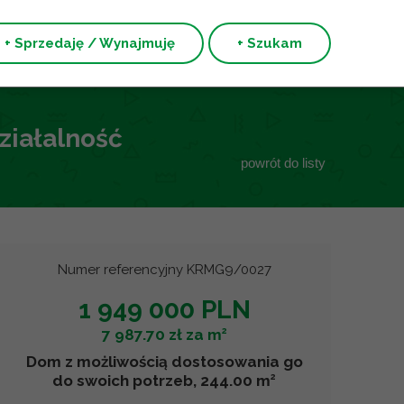
+ Sprzedaję / Wynajmuję
+ Szukam
ziałalność
powrót do listy
Numer referencyjny KRMG9/0027
1 949 000 PLN
2
7 987.70 zł za m
Dom z możliwością dostosowania go
2
do swoich potrzeb, 244.00 m