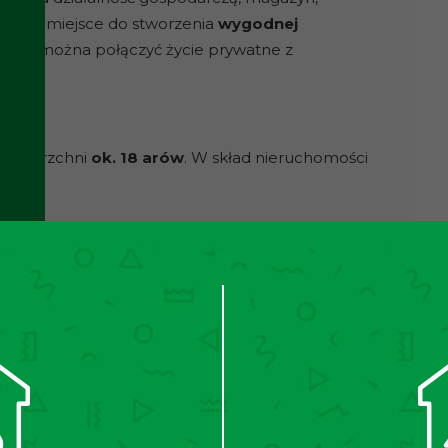
ż jako miejsce do stworzenia
wygodnej
 temu można połączyć życie prywatne z
 powierzchni
ok. 18 arów
. W skład nieruchomości
 150 m²,
ścią adaptacji na mieszkanie ok. 94 m²
ia.
a część ogrodowa
, która jest otoczona zielenią,
licy i daje poczucie spokoju oraz kameralności. To
gród rodzinny, miejsce wypoczynku, strefę