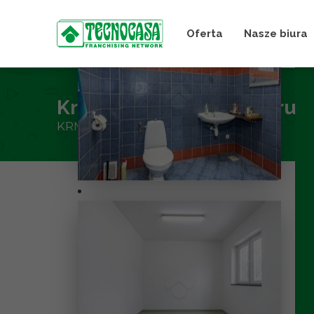
Oferta
Nasze biura
Kraków – Czyżyny – nieruc
KRMG9/0027