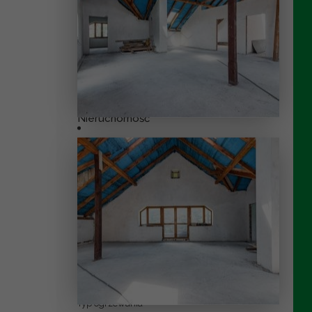
Lokalizacja
Województwo
Miasto
Dzielnica
Ulica
Nieruchomość
Rodzaj nieruchomości
Forma własności
Typ zabudowy
Rok budowy
Stan techniczny
Rynek
Powierzchnia
Dostępne media
Specyfikacja
Typ ogrzewania