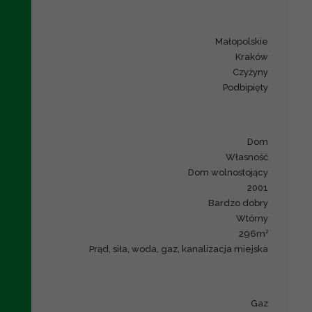
małopolskie
Kraków
Czyżyny
Podbipięty
dom
Własność
dom wolnostojący
2001
bardzo dobry
Wtórny
2
296m
prąd, siła, woda, gaz, kanalizacja miejska
gaz