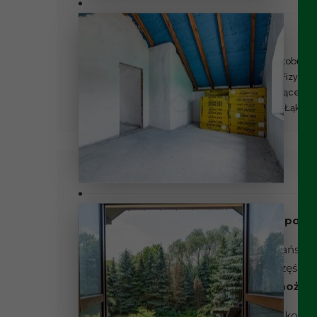
Inne
Dostępne w pobliżu
przystanek autobuso
Wychowania Fizyczne
ogólnokształcące, Ga
Arena, Basen, Łąki N
Opis
Kraków – Czyżyny – nieruchomość z poten
Mamy przyjemność zaprezentować Państwu 
magazynową położoną w spokojnej części K
szukają przestrzeni dającej więcej możli
Nieruchomość sprawdzi się zarówno jako ba