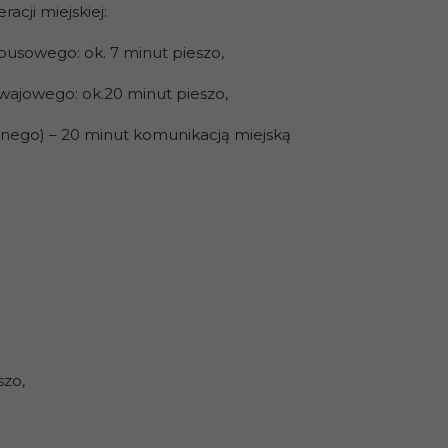
cji miejskiej:
busowego: ok. 7 minut pieszo,
mwajowego: ok.20 minut pieszo,
ego) – 20 minut komunikacją miejską
szo,