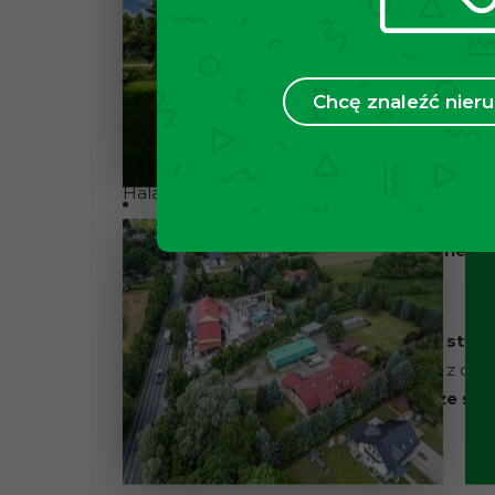
rekreacyjną albo zielone zaplecze dla czę
STAN NIERUCHOMOŚCI:
Chcę znaleźć nie
Budynek jest suchy
, dach szczelny, a media
kanalizacja miejska.
Hala posiada bramę wjazdową o wysokości o
samochodów dostawczych.
Parter jest uż
natomiast piętro pozostaje do własnej ara
POTENCJAŁ:
To nieruchomość dla osób, które chcą
stwor
biurem, warsztat, hurtownię albo dom z czę
mieszkanie,
dzięki czemu obiekt może sta
zapleczem.
ATUTY: