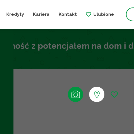
Kredyty
Kariera
Kontakt
Ulubione
homość z potencjałem na dom i d