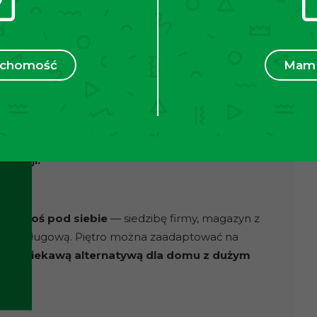
ści mieszkalnej.
ruchomość
Mam 
 sprawne. Dostępne są: prąd, siła, woda, gaz oraz
k. 3,5 m, co umożliwia wygodny wjazd busów i
ytkowy i gotowy do prowadzenia działalności,
nżacji.
zyć coś pod siebie
— siedzibę firmy, magazyn z
ścią usługową. Piętro można zaadaptować na
ć się ciekawą alternatywą dla domu z dużym