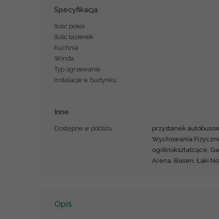
Specyfikacja
Ilość pokoi
Ilość łazienek
Kuchnia
Winda
Typ ogrzewania
Instalacje w budynku
Inne
Dostępne w pobliżu
przystanek autobuso
Wychowania Fizyczne
ogólnokształcące, Ga
Arena, Basen, Łąki N
Opis