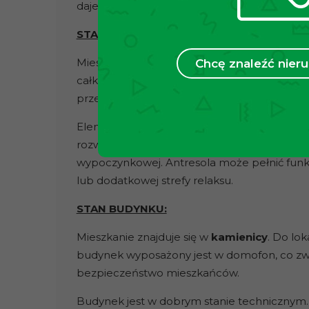
daje możliwość stworzenia dodatkowej prze
STAN NIERUCHOMOŚCI:
Mieszkanie posiada bardzo duży potencjał ar
Chcę znaleźć nie
całkowita pozwalają na funkcjonalne wydziel
przestrzeni użytkowej.
Elementy konstrukcji nadają wnętrzu indywi
rozwiązania zabudowy, przechowywania lub s
wypoczynkowej. Antresola może pełnić funkc
lub dodatkowej strefy relaksu.
STAN BUDYNKU:
Mieszkanie znajduje się w
kamienicy
. Do lo
budynek wyposażony jest w domofon, co zw
bezpieczeństwo mieszkańców.
Budynek jest w dobrym stanie technicznym