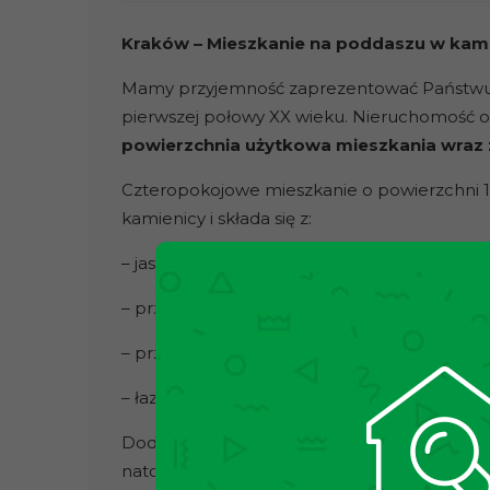
Kraków – Mieszkanie na poddaszu w kam
Mamy przyjemność zaprezentować Państwu 
pierwszej połowy XX wieku. Nieruchomość 
powierzchnia użytkowa mieszkania wraz 
Czteropokojowe mieszkanie o powierzchni 13
kamienicy i składa się z:
– jasnego pokoju dziennego z aneksem ku
– przestronnej sypialni
– przedpokoju
– łazienki
Dodatkowym atutem nieruchomości jest
an
natomiast powierzchnia całkowita antresoli