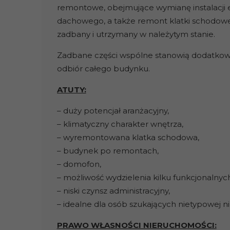
remontowe, obejmujące wymianę instalacji e
dachowego, a także remont klatki schodow
zadbany i utrzymany w należytym stanie.
Zadbane części wspólne stanowią dodatkowy
odbiór całego budynku.
ATUTY:
– duży potencjał aranżacyjny,
– klimatyczny charakter wnętrza,
– wyremontowana klatka schodowa,
– budynek po remontach,
– domofon,
– możliwość wydzielenia kilku funkcjonalnych
– niski czynsz administracyjny,
– idealne dla osób szukających nietypowej 
PRAWO WŁASNOŚCI NIERUCHOMOŚCI: