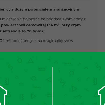
ienicy z dużym potencjałem aranżacyjnym
mieszkanie położone na poddaszu kamienicy z
o
powierzchnii całkowitej 134 m², przy czym
z antresolą to 70,66m2.
4 m², położone jest na drugim piętrze w
chennym
tresola
o powierzchni użytkowej
14,72m²
,
 wynosi
33,15 m²
, składająca się z
dwóch pokoi
, co