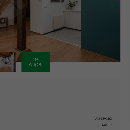
11+
Leaflet
|
©
OpenStreetMap
contributors ©
CARTO
więcej
sprzedaż
400zł