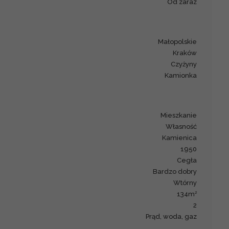
od zaraz
małopolskie
Kraków
Czyżyny
Kamionka
mieszkanie
Własność
kamienica
1950
cegła
bardzo dobry
Wtórny
2
134m
2
prąd, woda, gaz