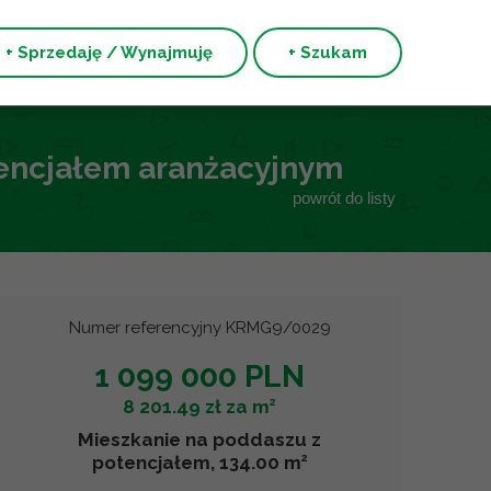
+ Sprzedaję / Wynajmuję
+ Szukam
tencjałem aranżacyjnym
powrót do listy
Numer referencyjny KRMG9/0029
1 099 000 PLN
2
8 201.49 zł za m
Mieszkanie na poddaszu z
2
potencjałem, 134.00 m