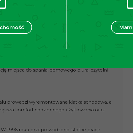
strzeni do pracy, wypoczynku lub przechowywania.
anżacyjny. Układ lokalu oraz powierzchnia
ruchomość
Mam 
enie strefy dziennej, prywatnej oraz dodatkowej
dualnego charakteru i pozwalają na ciekawe
tworzenia klimatycznej przestrzeni
ję miejsca do spania, domowego biura, czytelni
kalu prowadzi wyremontowana klatka schodowa, a
iększa komfort codziennego użytkowania oraz
. W 1996 roku przeprowadzono istotne prace