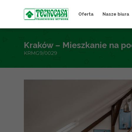
Oferta
Nasze biura
Kraków – Mieszkanie na p
KRMG9/0029
+
−