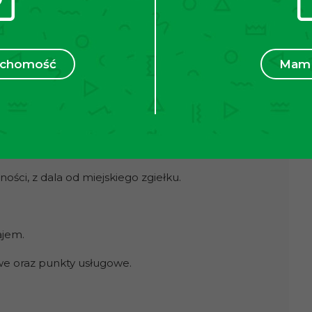
odowa, która jest częścią wspólną dla wszystkich
ruchomość
Mam 
miasta.
ści, z dala od miejskiego zgiełku.
ajem.
owe oraz punkty usługowe.