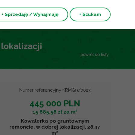
+ Sprzedaję / Wynajmuję
+ Szukam
okalizacji
powrót do listy
Numer referencyjny KRMG9/0023
445 000 PLN
2
15 685.58 zł za m
Kawalerka po gruntownym
remoncie, w dobrej lokalizacji, 28.37
2
m