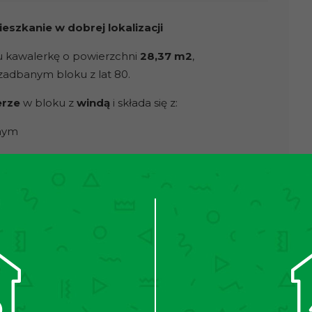
szkanie w dobrej lokalizacji
 kawalerkę
o powierzchni
28,37 m2
,
zadbanym bloku z lat 80.
erze
w bloku z
windą
i składa się z:
nym
hnicznym i wizualnym. Rok temu zostało
 instalacje, meble oraz przeprowadzono remont
unkcjonalny i gotowy do wprowadzenia bez
adów finansowych.