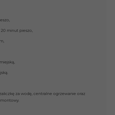
eszo,
20 minut pieszo,
m,
miejską,
ską.
aliczkę za wodę, centralne ogrzewanie oraz
remontowy.