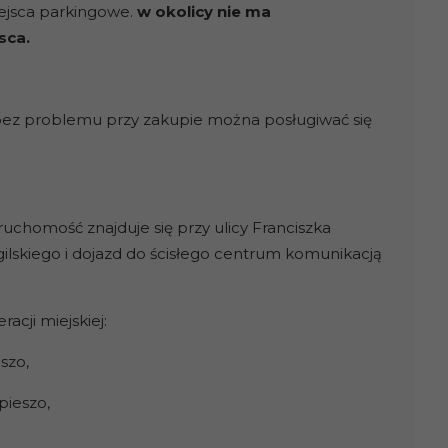
ejsca parkingowe.
w okolicy nie ma
sca.
 bez problemu przy zakupie można posługiwać się
eruchomość znajduje się przy ulicy Franciszka
ilskiego i dojazd do ścisłego centrum komunikacją
cji miejskiej:
szo,
pieszo,