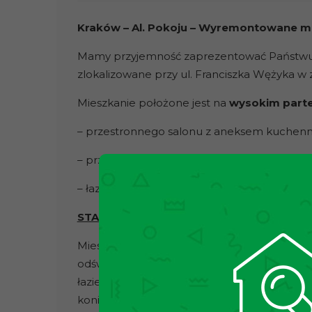
Kraków – Al. Pokoju – Wyremontowane mie
Mamy przyjemność zaprezentować Państwu
zlokalizowane przy ul. Franciszka Wężyka w 
Mieszkanie położone jest na
wysokim part
– przestronnego salonu z aneksem kuchen
– przedpokoju
– łazienki
STAN NIERUCHOMOŚCI:
Mieszkanie jest w bardzo dobrym stanie tec
odświeżone i wyremontowane — wymieniono
łazienki. Dzięki temu lokal jest zadbany, f
konieczności ponoszenia dodatkowych nakł