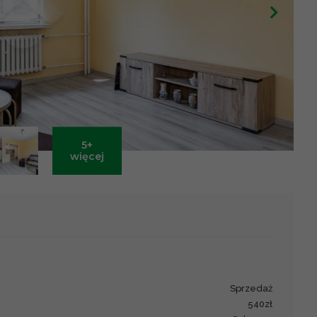
5+
Leaflet
|
©
OpenStreetMap
contributors ©
CARTO
więcej
sprzedaż
540zł