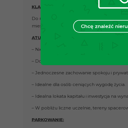
KLATKA SCHODOWA:
Do mieszkania prowadzi
zadbana
klatka sch
mieszkańców.
Chcę znaleźć nie
ATUTY:
– Niewymagany nakład finansowy
– Doskonała lokalizacja nie daleko centrum 
– Jednoczesne zachowanie spokoju i prywatno
– Idealne dla osób ceniących wygodę życia.
– Idealna lokata kapitału i inwestycja na wyn
– W pobliżu liczne uczelnie, tereny spacer
PARKOWANIE: