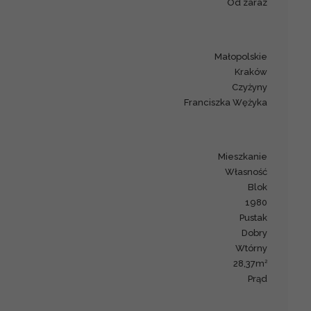
Od zaraz
małopolskie
Kraków
Czyżyny
Franciszka Wężyka
mieszkanie
Własność
blok
1980
pustak
dobry
Wtórny
2
28,37m
prąd