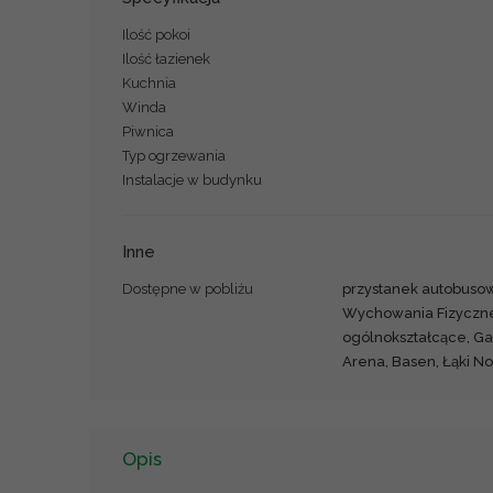
Ilość pokoi
Ilość łazienek
Kuchnia
Winda
Piwnica
Typ ogrzewania
Instalacje w budynku
Inne
Dostępne w pobliżu
przystanek autobuso
Wychowania Fizyczne
ogólnokształcące, Ga
Arena, Basen, Łąki N
Opis