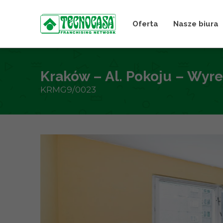
Oferta
Nasze biura
Kraków – Al. Pokoju – Wyr
KRMG9/0023
+
−