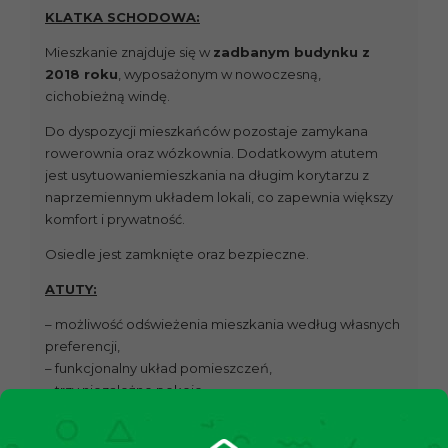
KLATKA SCHODOWA:
Mieszkanie znajduje się w
zadbanym budynku z
2018 roku
, wyposażonym w nowoczesną,
cichobieżną windę.
Do dyspozycji mieszkańców pozostaje zamykana
rowerownia oraz wózkownia. Dodatkowym atutem
jest usytuowaniemieszkania na długim korytarzu z
naprzemiennym układem lokali, co zapewnia większy
komfort i prywatność.
Osiedle jest zamknięte oraz bezpieczne.
ATUTY:
– możliwość odświeżenia mieszkania według własnych
preferencji,
– funkcjonalny układ pomieszczeń,
– trzy niezależne pokoje,
– osobna kuchnia,
– bardzo jasne i ciche mieszkanie,