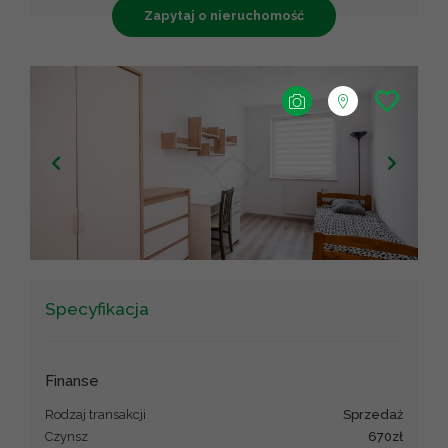
Zapytaj o nieruchomość
+
−
Leaflet
|
©
OpenStreetMap
contributors ©
CARTO
Specyfikacja
Finanse
Rodzaj transakcji
sprzedaż
Czynsz
670zł