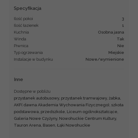
Specyfikacja
Ilość pokoi
3
Ilość łazienek
1
Kuchnia
osobna jasna
Winda
Tak
Piwnica
Nie
Typ ogrzewania
miejskie
Instalacje w budynku
nowe/wymienione
Inne
Dostępne w pobliżu
przystanek autobusowy, przystanek tramwajowy, żabka,
AKF( dawna Akademia Wychowania Fizycznego), szkoła
podstawowa, przedszkole, Liceum ogólnokształcące,
Galeria Nowe Czyżyny, Nowohuckie Centrum Kultury,
Tauron Arena, Basen, Łąki Nowohuckie