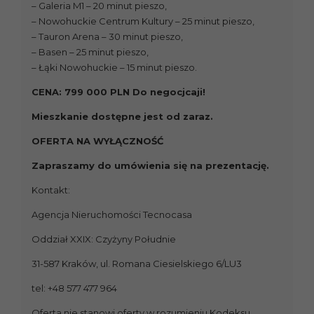
– Galeria M1 – 20 minut pieszo,
– Nowohuckie Centrum Kultury – 25 minut pieszo,
– Tauron Arena – 30 minut pieszo,
– Basen – 25 minut pieszo,
– Łąki Nowohuckie – 15 minut pieszo.
CENA: 799 000 PLN Do negocjcaji!
Mieszkanie dostępne jest od zaraz.
OFERTA NA WYŁĄCZNOŚĆ
Zapraszamy do umówienia się na prezentację.
Kontakt:
Agencja Nieruchomości Tecnocasa
Oddział XXIX: Czyżyny Południe
31-587 Kraków, ul. Romana Ciesielskiego 6/LU3
tel: +48 577 477 964
Oferta nie stanowi oferty w rozumieniu Kodeksu