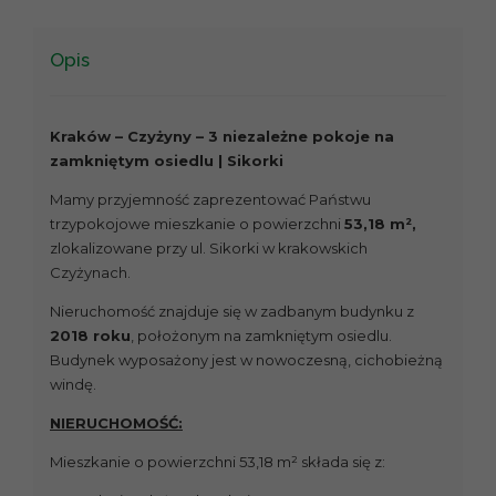
Opis
Kraków – Czyżyny – 3 niezależne pokoje na
zamkniętym osiedlu | Sikorki
Mamy przyjemność zaprezentować Państwu
trzypokojowe mieszkanie o powierzchni
53,18 m²,
zlokalizowane przy ul. Sikorki w krakowskich
Czyżynach.
Nieruchomość znajduje się w zadbanym budynku z
2018 roku
, położonym na zamkniętym osiedlu.
Budynek wyposażony jest w nowoczesną, cichobieżną
windę.
NIERUCHOMOŚĆ:
Mieszkanie o powierzchni 53,18 m² składa się z: