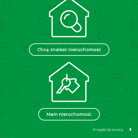
– nowoczesny budynek z 2018 roku,
– cichobieżna winda,
– ogrzewanie oraz ciepła woda z sieci MPEC,
– brak gazu,
– zamknięte i bezpieczne osiedle,
– rowerownia oraz wózkownia,
– miejsce postojowe zewnętrzne na zamkniętym
Chcę znaleźć nieruchomość
terenie,
– doskonała propozycja dla rodziny, pary lub jako
inwestycja pod wynajem.
PARKOWANIE:
Do mieszkania przynależy zewnętrzne miejsce
postojowe, znajdujące się obok budynku na
zamkniętym terenie, dostępne w kwocie
30 000 PLN.
PRAWO WŁASNOŚCI NIERUCHOMOŚCI:
Mam nieruchomość
Pełna własność z wyodrębnioną księgą wieczystą, co
umożliwia finansowanie zakupu kredytem
Przejdź do strony
hipotecznym.