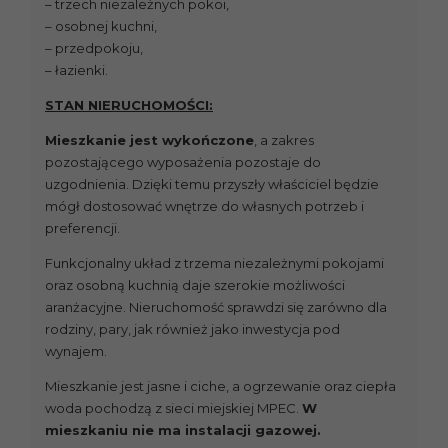
– trzech niezależnych pokoi,
– osobnej kuchni,
– przedpokoju,
– łazienki.
STAN NIERUCHOMOŚCI:
Mieszkanie jest wykończone
, a zakres
pozostającego wyposażenia pozostaje do
uzgodnienia. Dzięki temu przyszły właściciel będzie
mógł dostosować wnętrze do własnych potrzeb i
preferencji.
Funkcjonalny układ z trzema niezależnymi pokojami
oraz osobną kuchnią daje szerokie możliwości
aranżacyjne. Nieruchomość sprawdzi się zarówno dla
rodziny, pary, jak również jako inwestycja pod
wynajem.
Mieszkanie jest jasne i ciche, a ogrzewanie oraz ciepła
woda pochodzą z sieci miejskiej MPEC.
W
mieszkaniu nie ma instalacji gazowej.