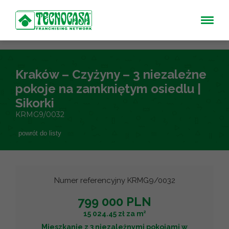
Kraków – Czyżyny – 3 niezależne
pokoje na zamkniętym osiedlu |
Sikorki
KRMG9/0032
powrót do listy
Numer referencyjny KRMG9/0032
799 000 PLN
2
15 024.45 zł za m
Mieszkanie z 3 niezależnymi pokojami w