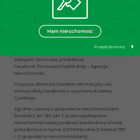
– wymagane podpisanie umowy najmu okazjonalnego
– brak akceptacji zwierząt
OFERTA NA WYŁĄCZNOŚĆ!
Mam nieruchomość
Zachęcamy do kontaktu!
Aby być na bieżąco, zaobserwuj nas na naszych
Przejdź do strony
mediach społecznościowych:
Instagram: tecnocasa_pradnikbialy
Facebook: Tecnocasa Prądnik Biały – Agencja
Nieruchomości
Powyższa oferta ma charakter informacyjny i nie
stanowi oferty handlowej w rozumieniu Kodeksu
Cywilnego.
Zgodnie z ustawą o gospodarce nieruchomościami
Rozdział 2, Art. 180, pkt 3. przed oglądnięciem
nieruchomości należy podpisać standardową umowę
pośrednictwa w najmie. (USTAWA z dnia 21 sierpnia 1997
r. O gospodarce nieruchomościami).