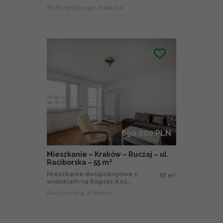
Bobrzyńskiego, Kraków
690 000 PLN
Mieszkanie – Kraków – Ruczaj – ul.
Raciborska – 55 m²
Mieszkanie dwupokojowe z
55 m
2
widokiem na Kopiec Koś...
Raciborska, Kraków