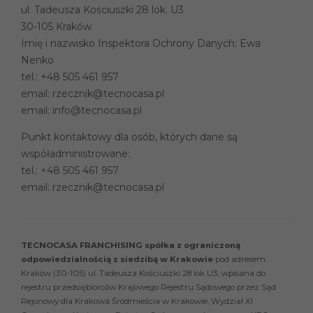
ul. Tadeusza Kościuszki 28 lok. U3
30-105 Kraków
Imię i nazwisko Inspektora Ochrony Danych: Ewa
Nenko
tel.:
+48 505 461 957
email:
rzecznik@tecnocasa.pl
email:
info@tecnocasa.pl
Punkt kontaktowy dla osób, których dane są
współadministrowane:
tel.:
+48 505 461 957
email:
rzecznik@tecnocasa.pl
TECNOCASA FRANCHISING spółka z ograniczoną
odpowiedzialnością z siedzibą w Krakowie
pod adresem:
Kraków (30-105) ul. Tadeusza Kościuszki 28 lok U3, wpisana do
rejestru przedsiębiorców Krajowego Rejestru Sądowego przez Sąd
Rejonowy dla Krakowa Śródmieścia w Krakowie, Wydział XI