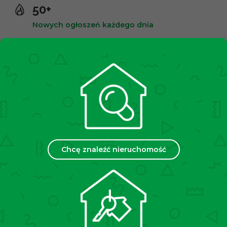
50+
Nowych ogłoszeń każdego dnia
10,000+
Zadowolonych klientów
2500+
Spotkań miesięcznie
Chcę znaleźć nieruchomość
35
Placówek w Polsce