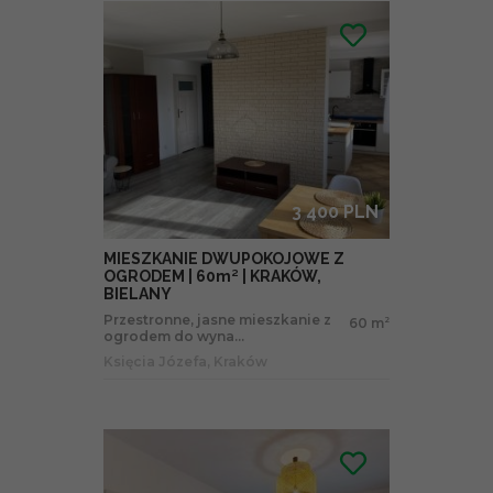
3 400 PLN
MIESZKANIE DWUPOKOJOWE Z
OGRODEM | 60m² | KRAKÓW,
BIELANY
Przestronne, jasne mieszkanie z
60 m
2
ogrodem do wyna...
Księcia Józefa, Kraków