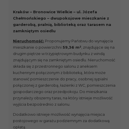
Kraków – Bronowice Wielkie – ul. Józefa
Chełmońskiego – dwupokojowe mieszkanie z
garderobą, pralnią, biblioteką oraz tarasem na
zamkniętym osiedlu
Nieruchomość:
Proponujemy Państwu do wynajęcia
mieszkanie o powierzchni
59,36 m²
, znajdujące się na
drugim piętrze w trzypiętrowym budynku z windą
znajdującym się na zamkniętym osiedlu. Nieruchomość
składa się z przestronnego salonu z aneksem
kuchennym połączonym z biblioteką, która może
stanowić pomieszczenie do pracy, osobnej sypialni
połączonej z garderobą, łazienki z WC, pomieszczenia
gospodarczego oraz przedpokoju. Do mieszkania
przynależy obszerny taras, na który istnieje możliwość
wyjścia bezpośrednio z salonu.
Dodatkowo istnieje możliwość wynajęcia miejsca
postojowego w garażu podziemnym za dodatkową
opłatą.