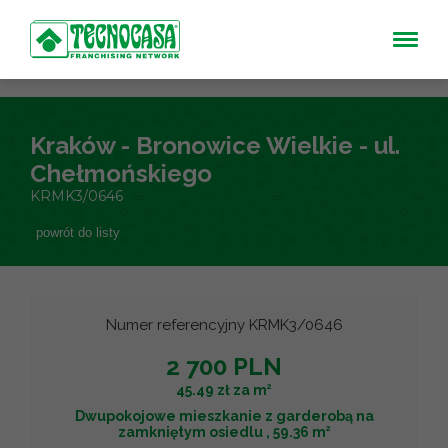
Kraków - Bronowice Wielkie - ul.
Chełmońskiego
KRMK3/0646
powrót do listy
Numer referencyjny KRMK3/0646
2 700 PLN
2
45.49 zł za m
Dwupokojowe mieszkanie z garderobą na
2
zamkniętym osiedlu , 59.36 m