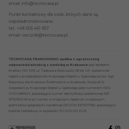
email:
info@tecnocasa.pl
Punkt kontaktowy dla osób, których dane są
współadministrowane:
tel.:
+48 505 461 957
email:
rzecznik@tecnocasa.pl
TECNOCASA FRANCHISING spółka z ograniczoną
odpowiedzialnością z siedzibą w Krakowie
pod adresem:
Kraków (30-105) ul. Tadeusza Kościuszki 28 lok U3, wpisana do
rejestru przedsiębiorców Krajowego Rejestru Sądowego przez Sąd
Rejonowy dla Krakowa Śródmieścia w Krakowie, Wydział XI
Gospodarczy Krajowego Rejestru Sądowego pod numerem KRS
0000681504, posiadająca numer identyfikacji podatkowej NIP
6793151049 oraz numer w krajowym rejestrze urzędowym
podmiotów gospodarki narodowej REGON 367507559, posiadająca
kapitał zakładowy w wysokości 30.000,00 PLN.