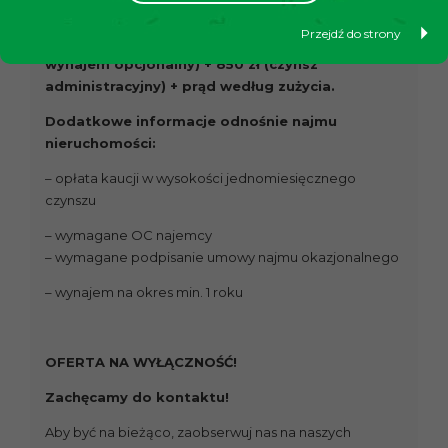
zacisznego miejsca do relaksu i odpoczynku.
Przejdź do strony
Cena:
2 700 zł + 300 zł (miejsce postojowe –
wynajem opcjonalny) + 850 zł (czynsz
administracyjny) + prąd według zużycia.
Dodatkowe informacje odnośnie najmu
nieruchomości:
– opłata kaucji w wysokości jednomiesięcznego
czynszu
– wymagane OC najemcy
– wymagane podpisanie umowy najmu okazjonalnego
– wynajem na okres min. 1 roku
OFERTA NA WYŁĄCZNOŚĆ!
Zachęcamy do kontaktu!
Aby być na bieżąco, zaobserwuj nas na naszych