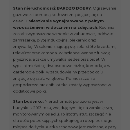
Stan nieruchomości
:
BARDZO
DOBRY.
Ogrzewanie
gazowe za pomocą kotłowni znajdującej się na
osiedlu.
Mieszkanie wynajmowane z pełnym
wyposażeniem widocznym na zdjęciach.
Kuchnia
została wyposażona w meble w zabudowie, lodówko-
zamrażarkę, płytę indukcyjną, piekarnik oraz
zmywarkę. W salonie znajdują się: sofa, stół z krzesłami,
telewizor oraz komoda. W łazience wanna z funkcją
prysznica, a także umywalka, sedes oraz bidet. W
sypialni mieści się dwuosobowe łóżko, komoda, a w
garderobie półki w zabudowie. W przedpokoju
znajduje się szafa wnękowa. Pomieszczenie
gospodarcze oraz biblioteka zostały wyposażone w
dodatkowe półki.
Stan budynku:
Nieruchomość położona jest w
budynku z 2013 roku, znajdującym się na zamkniętym,
monitorowanym osiedlu. To istotny atut, szczególnie
dla osób poszukujących spokojnego i bezpiecznego
miejsca do życia. Klatka schodowa jest zadbana, a przy