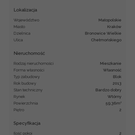
Lokalizacja
Województwo
małopolskie
Miasto
Kraków
Dzielnica
Bronowice Wielkie
Ulica
Chełmońskiego
Nieruchomość
Rodzaj nieruchomości
mieszkanie
Forma własności
Własność
Typ zabudowy
blok
Rok budowy
2013
Stan techniczny
Bardzo dobry
Rynek
Wtórny
2
Powierzchnia
59,36m
Piętro
2
Specyfikacja
Ilość pokoi
2