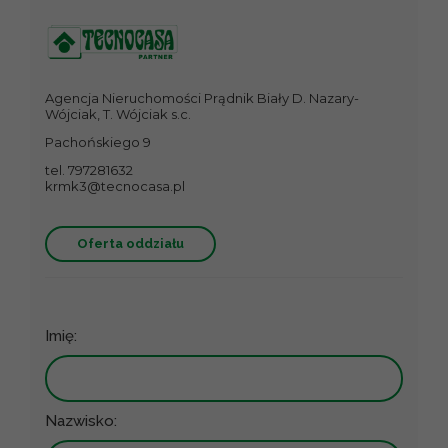
Agencja Nieruchomości Prądnik Biały D. Nazary-
Wójciak, T. Wójciak s.c.
Pachońskiego 9
tel. 797281632
krmk3@tecnocasa.pl
Oferta oddziału
Imię:
Nazwisko: