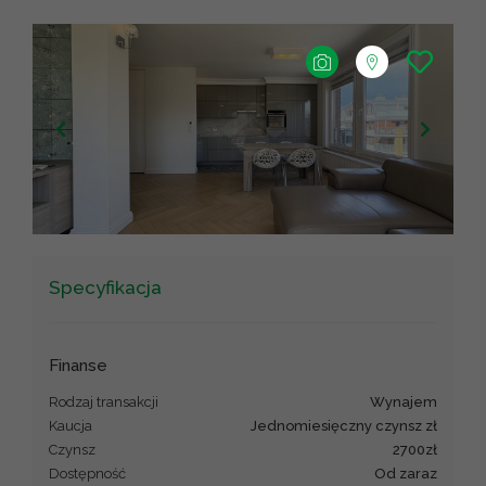
+
−
Leaflet
|
©
OpenStreetMap
contributors ©
CARTO
Specyfikacja
Finanse
Rodzaj transakcji
wynajem
Kaucja
Jednomiesięczny czynsz zł
Czynsz
2700zł
Dostępność
Od zaraz