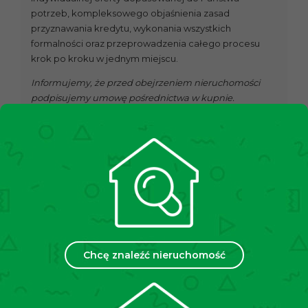
potrzeb, kompleksowego objaśnienia zasad
przyznawania kredytu, wykonania wszystkich
formalności oraz przeprowadzenia całego procesu
krok po kroku w jednym miejscu.
Informujemy, że przed obejrzeniem nieruchomości
podpisujemy umowę pośrednictwa w kupnie.
Apartment 46 m² in Krakow, Krowodrza –
Skarbińskiego street
Location
: Krakow, Krowodrza, Skarbińskiego street
Price
: 759 000 zł (negotiable)
Area
: 46 m²
Floor
: raised ground floor in 4-storey building from
2009.
Chcę znaleźć nieruchomość
We present to you a two-room apartment for sale,
located in an excellent area in the western part of
Kraków – Krowodrza, on Skarbińskiego Street. The