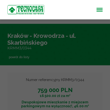
Kraków - Krowodrza - ul.
Skarbińskiego
KRMM3/0344
powrót do listy
Numer referencyjny KRMM3/0344
759 000 PLN
2
16 500.00 zł za m
Dwupokojowe mieszkanie z miejscem
2
parkingowym na wyłączność!, 46.00 m