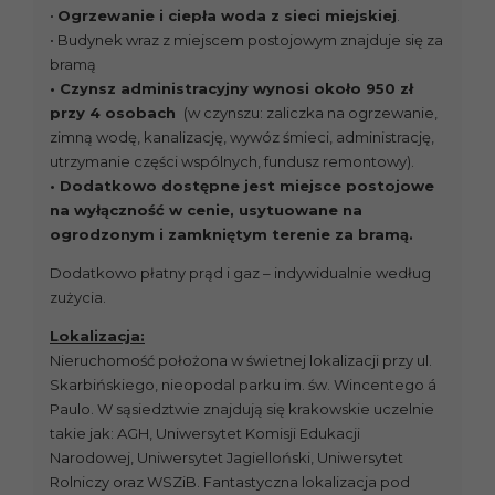
•
Ogrzewanie i ciepła woda z sieci miejskiej
.
• Budynek wraz z miejscem postojowym znajduje się za
bramą
• Czynsz administracyjny wynosi około 950 zł
przy 4 osobach
(w czynszu: zaliczka na ogrzewanie,
zimną wodę, kanalizację, wywóz śmieci, administrację,
utrzymanie części wspólnych, fundusz remontowy).
• Dodatkowo dostępne jest miejsce postojowe
na wyłączność w cenie, usytuowane na
ogrodzonym i zamkniętym terenie za bramą.
Dodatkowo płatny prąd i gaz – indywidualnie według
zużycia.
Lokalizacja:
Nieruchomość położona w świetnej lokalizacji przy ul.
Skarbińskiego, nieopodal parku im. św. Wincentego á
Paulo. W sąsiedztwie znajdują się krakowskie uczelnie
takie jak: AGH, Uniwersytet Komisji Edukacji
Narodowej, Uniwersytet Jagielloński, Uniwersytet
Rolniczy oraz WSZiB. Fantastyczna lokalizacja pod