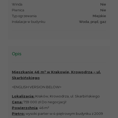
Winda
Nie
Piwnica
Nie
Typ ogrzewania
Miejskie
Instalacje w budynku
Woda, prąd, gaz
Opis
Mieszkanie 46 m² w Krakowie, Krowodrza – ul.
Skarbińskiego
<ENGLISH VERSION BELOW>
Lokalizacja:
Kraków, Krowodrza, ul. Skarbińskiego
Cena:
759 000 zł Do negocjacji!
Powierzchnia
: 46 m²
Piętro:
wysoki parter w 4-piętrowym budynku z 2009