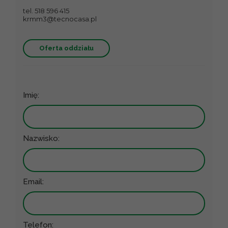
tel. 518 596 415
krmm3@tecnocasa.pl
Oferta oddziału
Imię:
Nazwisko:
Email:
Telefon: