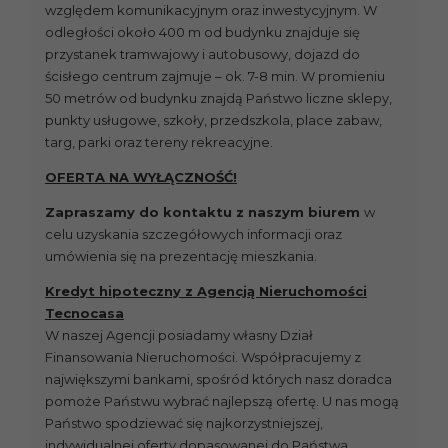
względem komunikacyjnym oraz inwestycyjnym. W
odległości około 400 m od budynku znajduje się
przystanek tramwajowy i autobusowy, dojazd do
ścisłego centrum zajmuje – ok. 7-8 min. W promieniu
50 metrów od budynku znajdą Państwo liczne sklepy,
punkty usługowe, szkoły, przedszkola, place zabaw,
targ, parki oraz tereny rekreacyjne.
OFERTA NA WYŁĄCZNOŚĆ!
Zapraszamy do kontaktu z naszym biurem
w
celu uzyskania szczegółowych informacji oraz
umówienia się na prezentację mieszkania.
Kredyt hipoteczny z Agencją Nieruchomości
Tecnocasa
W naszej Agencji posiadamy własny Dział
Finansowania Nieruchomości. Współpracujemy z
największymi bankami, spośród których nasz doradca
pomoże Państwu wybrać najlepszą ofertę. U nas mogą
Państwo spodziewać się najkorzystniejszej,
indywidualnej oferty dopasowanej do Państwa