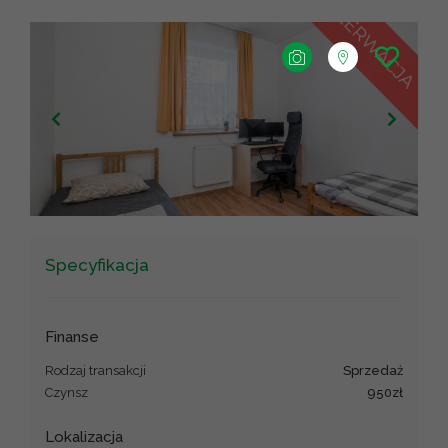
+
−
Leaflet
|
©
OpenStreetMap
contributors ©
CARTO
Specyfikacja
Finanse
Rodzaj transakcji
sprzedaż
Czynsz
950zł
Lokalizacja