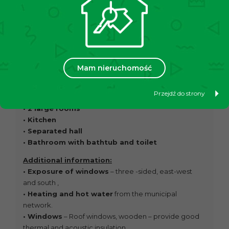
apartment requires some refreshing, which makes it a
great investment opportunity. It is ideal for people
looking for a comfortable place to live or an
investment property close to universities and with
quick access to the city center.
Mam nieruchomość
Additionally, there is a private parking space
assigned exclusively to the apartment.
Przejdź do strony
Apartment layout:
• 2 large rooms
• Kitchen
• Separated hall
• Bathroom with bathtub and toilet
Additional information:
• Exposure of windows
– three -sided, east-west
and south ,
• Heating and hot water
from the municipal
network.
• Windows
– Roof windows, wooden – provide good
thermal and acoustic insulation.