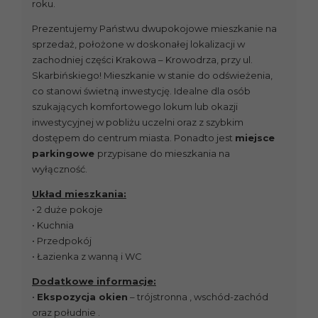
roku.
Prezentujemy Państwu dwupokojowe mieszkanie na
sprzedaż, położone w doskonałej lokalizacji w
zachodniej części Krakowa – Krowodrza, przy ul.
Skarbińskiego! Mieszkanie w stanie do odświeżenia,
co stanowi świetną inwestycję. Idealne dla osób
szukających komfortowego lokum lub okazji
inwestycyjnej w pobliżu uczelni oraz z szybkim
dostępem do centrum miasta. Ponadto jest
miejsce
parkingowe
przypisane do mieszkania na
wyłączność.
Układ mieszkania:
• 2 duże pokoje
• Kuchnia
• Przedpokój
• Łazienka z wanną i WC
Dodatkowe informacje:
•
Ekspozycja okien
– trójstronna , wschód-zachód
oraz południe .