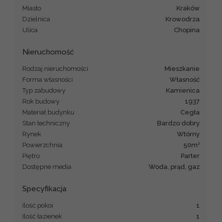
Miasto
Kraków
Dzielnica
Krowodrza
Ulica
Chopina
Nieruchomość
Rodzaj nieruchomości
mieszkanie
Forma własności
Własność
Typ zabudowy
kamienica
Rok budowy
1937
Materiał budynku
cegła
Stan techniczny
bardzo dobry
Rynek
Wtórny
2
Powierzchnia
50m
Piętro
parter
Dostępne media
woda, prąd, gaz
Specyfikacja
Ilość pokoi
1
Ilość łazienek
1