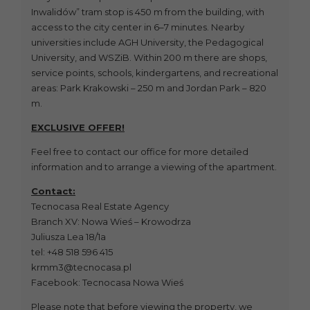
Inwalidów” tram stop is 450 m from the building, with
access to the city center in 6–7 minutes. Nearby
universities include AGH University, the Pedagogical
University, and WSZiB. Within 200 m there are shops,
service points, schools, kindergartens, and recreational
areas: Park Krakowski – 250 m and Jordan Park – 820
m.
EXCLUSIVE OFFER!
Feel free to contact our office for more detailed
information and to arrange a viewing of the apartment.
Contact:
Tecnocasa Real Estate Agency
Branch XV: Nowa Wieś – Krowodrza
Juliusza Lea 18/1a
tel: +48 518 596 415
krmm3@tecnocasa.pl
Facebook: Tecnocasa Nowa Wieś
Please note that before viewing the property, we