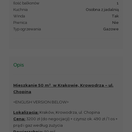
Ilość balkonów
1
Kuchnia
osobna z jadalnią
Winda
Tak
Piwnica
Nie
Typ ogrzewania
gazowe
Opis
Mieszkanie 50 m² w Krakowie, Krowodrza – ul.
Chopina
<ENGLISH VERSION BELOW>
Lokalizacja:
Kraków, Krowodrza, ul. Chopina
Cena:
3200 zł (do negocjacji) + czynsz ok. 490 zł / 1 os +
prąd i gaz według zużycia
Powierzchnia:
50 m²