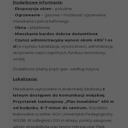
Dodatkowe informacje:
•
Ekspozycja okien
– południe
•
Ogrzewanie
– gazowe + możliwość ogrzewania
mieszkania z pieca kaflowego
•
Okna
– plastikowe
•
Mieszkanie bardzo dobrze doświetlone
•
Czynsz administracyjny
wynosi około 490/ 1 os
zł
(w czynszu: kanalizacja, wywóz śmieci, administrację,
utrzymanie części wspólnych, fundusz remontowy,
woda).
Dodatkowo płatny prąd i gaz– według zużycia.
Lokalizacja:
Mieszkanie usytuowane w doskonałej lokalizacji
z
łatwym dostępem do komunikacji miejskiej.
Przystanek tramwajowy „Plac Inwalidów” 450 m
od budynku, 6-7 minut do centrum.
W pobliżu
krakowskie uczelnie: AGH, Uniwersytet Pedagogiczny,
WSZiB. W odległości 200 m sklepy, punkty usługowe,
szkoły, przedszkola oraz tereny rekreacyjne: Park