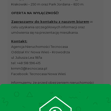
Krakowski – 250 m oraz Park Jordana – 820 m.
OFERTA NA WYŁĄCZNOŚĆ!
Zapraszamy do kontaktu z naszym biurem
w
celu uzyskania szczegółowych informacji oraz
umówienia się na prezentację mieszkania.
Kontakt:
Agencja Nieruchomości Tecnocasa
Oddział XV: Nowa Wieś – Krowodrza
ul. Juliusza Lea 18/1a
tel: +48 518 596 415
krmm3@tecnocasa.pl
Facebook: Tecnocasa Nowa Wieś
Informujemy, że przed obejrzeniem nieruchomości
podpisujemy umowę pośrednictwa w wynajmie.
50 m² Apartment in Kraków, Krowodrza –
Chopina Street