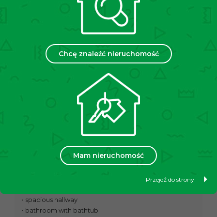
Location:
Kraków, Krowodrza, Chopina Street
Price:
3200 PLN (negotiable) + administrative rent
approx. 490 PLN / 1 persons+ electricity and gas
according to usage
Chcę znaleźć nieruchomość
Area:
50 m²
Floor:
ground floor in a townhouse from 1937
We are pleased to present an apartment for rent,
located in a quiet area in the western part of Kraków –
Krowodrza, Chopina Street. The apartment is in very
good condition, fully furnished and ready for new
tenants. It is an ideal offer for students or working
professionals looking for a flat in a peaceful yet very
well-connected part of the city.
Mam nieruchomość
Apartment layout:
• kitchen with dining area and balcony
Przejdź do strony
• separate room
• spacious hallway
• bathroom with bathtub