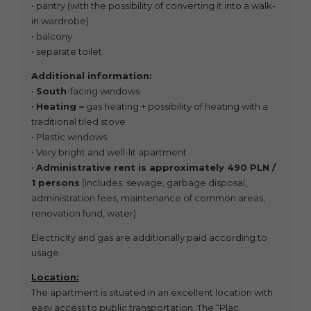
• pantry (with the possibility of converting it into a walk-
in wardrobe)
• balcony
• separate toilet
Additional information:
•
South
-facing windows
•
Heating –
gas heating + possibility of heating with a
traditional tiled stove
• Plastic windows
• Very bright and well-lit apartment
•
Administrative rent is approximately 490 PLN /
1 persons
(includes: sewage, garbage disposal,
administration fees, maintenance of common areas,
renovation fund, water).
Electricity and gas are additionally paid according to
usage.
Location:
The apartment is situated in an excellent location with
easy access to public transportation. The “Plac