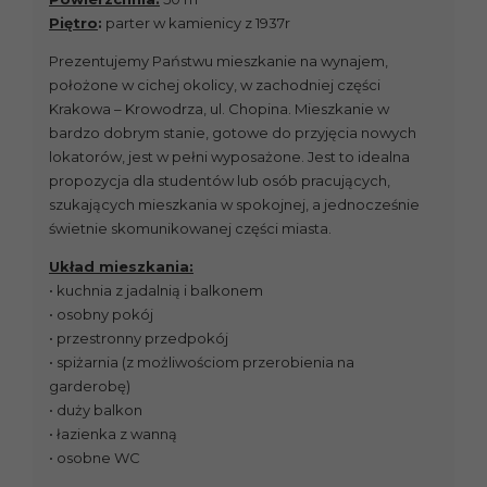
Piętro
:
parter w kamienicy z 1937r
Prezentujemy Państwu mieszkanie na wynajem,
położone w cichej okolicy, w zachodniej części
Krakowa – Krowodrza, ul. Chopina. Mieszkanie w
bardzo dobrym stanie, gotowe do przyjęcia nowych
lokatorów, jest w pełni wyposażone. Jest to idealna
propozycja dla studentów lub osób pracujących,
szukających mieszkania w spokojnej, a jednocześnie
świetnie skomunikowanej części miasta.
Układ mieszkania:
• kuchnia z jadalnią i balkonem
• osobny pokój
• przestronny przedpokój
• spiżarnia (z możliwościom przerobienia na
garderobę)
• duży balkon
• łazienka z wanną
• osobne WC