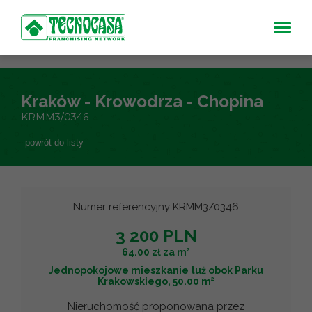
Kraków - Krowodrza - Chopina
KRMM3/0346
powrót do listy
Numer referencyjny KRMM3/0346
3 200 PLN
2
64.00 zł za m
Jednopokojowe mieszkanie tuż obok Parku
2
Krakowskiego, 50.00 m
Nieruchomość proponowana przez