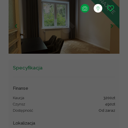
+
−
Leaflet
|
©
OpenStreetMap
contributors ©
CARTO
Specyfikacja
Finanse
Kaucja
3200zł
Czynsz
490zł
Dostępność
od zaraz
Lokalizacja