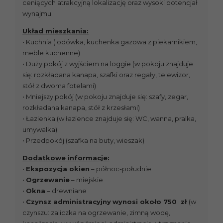
ceniących atrakcyjną lokalizację oraz wysoki potencjał
wynajmu.
Układ mieszkania:
• Kuchnia (lodówka, kuchenka gazowa z piekarnikiem,
meble kuchenne)
• Duży pokój z wyjściem na loggie (w pokoju znajduje
się: rozkładana kanapa, szafki oraz regały, telewizor,
stół z dwoma fotelami)
• Mniejszy pokój (w pokoju znajduje się: szafy, zegar,
rozkładana kanapa, stół z krzesłami)
• Łazienka (w łazience znajduje się: WC, wanna, pralka,
umywalka)
• Przedpokój (szafka na buty, wieszak)
Dodatkowe informacje:
•
Ekspozycja okien
– północ-południe
•
Ogrzewanie
– miejskie
•
Okna
– drewniane
•
Czynsz administracyjny
wynosi około 750 zł
(w
czynszu: zaliczka na ogrzewanie, zimną wodę,