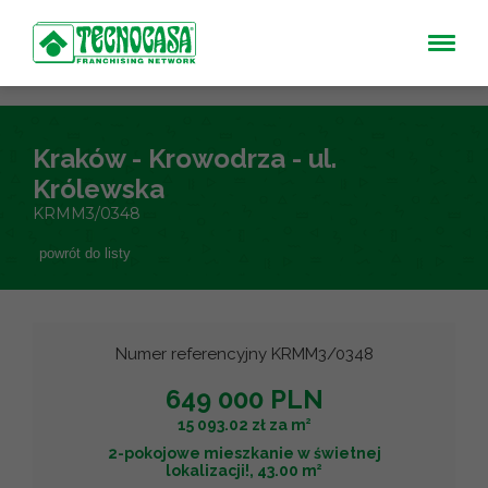
Kraków - Krowodrza - ul.
Królewska
KRMM3/0348
powrót do listy
Numer referencyjny KRMM3/0348
649 000 PLN
2
15 093.02 zł za m
2-pokojowe mieszkanie w świetnej
2
lokalizacji!, 43.00 m