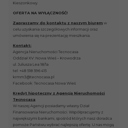
Kieszonkowy.
OFERTA NA WYŁĄCZNOŚĆ!
Zapraszamy do kontaktu z naszym biurem
w
celu uzyskania szczegółowych informacji oraz
umówienia się na prezentację mieszkania.
Kontakt:
Agencja Nieruchomości Tecnocasa
Oddział XV: Nowa Wieś – Krowodrza
ul. Juliusza Lea 18/1a
tel: +48 518 596 415
krmm3@tecnocasa.pl
Facebook: Tecnocasa Nowa Wieś
Kredyt hipoteczny z Agencją Nieruchomości
Tecnocasa
W naszej Agencji posiadamy własny Dział
Finansowania Nieruchomości. Współpracujemy z
największymi bankami, spośród których nasz doradca
pomoże Państwu wybrać najlepszą ofertę. U nas mogą