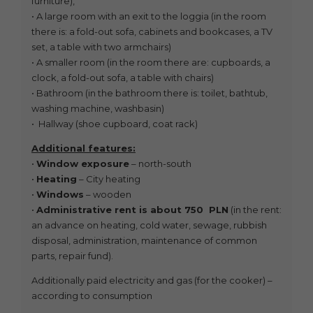
furniture),
• A large room with an exit to the loggia (in the room
there is: a fold-out sofa, cabinets and bookcases, a TV
set, a table with two armchairs)
• A smaller room (in the room there are: cupboards, a
clock, a fold-out sofa, a table with chairs)
• Bathroom (in the bathroom there is: toilet, bathtub,
washing machine, washbasin)
• Hallway (shoe cupboard, coat rack)
Additional features:
•
Window exposure
– north-south
•
Heating
– City heating
•
Windows
– wooden
•
Administrative rent is about 750 PLN
(in the rent:
an advance on heating, cold water, sewage, rubbish
disposal, administration, maintenance of common
parts, repair fund).
Additionally paid electricity and gas (for the cooker) –
according to consumption