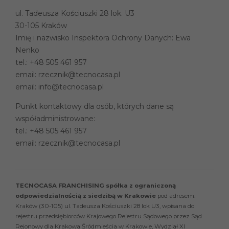
ul. Tadeusza Kościuszki 28 lok. U3
30-105 Kraków
Imię i nazwisko Inspektora Ochrony Danych: Ewa
Nenko
tel.:
+48 505 461 957
email:
rzecznik@tecnocasa.pl
email:
info@tecnocasa.pl
Punkt kontaktowy dla osób, których dane są
współadministrowane:
tel.:
+48 505 461 957
email:
rzecznik@tecnocasa.pl
TECNOCASA FRANCHISING spółka z ograniczoną
odpowiedzialnością z siedzibą w Krakowie
pod adresem:
Kraków (30-105) ul. Tadeusza Kościuszki 28 lok U3, wpisana do
rejestru przedsiębiorców Krajowego Rejestru Sądowego przez Sąd
Rejonowy dla Krakowa Śródmieścia w Krakowie, Wydział XI