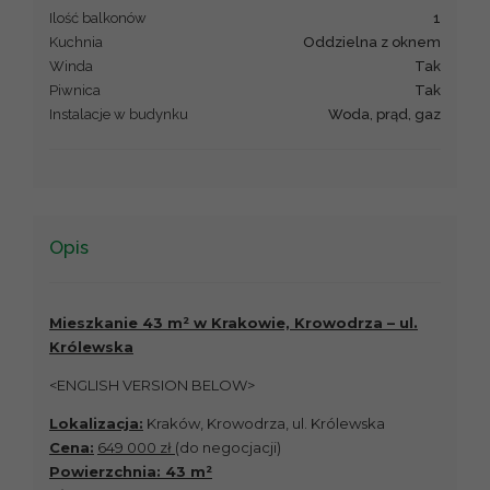
Ilość balkonów
1
Kuchnia
Oddzielna z oknem
Winda
Tak
Piwnica
Tak
Instalacje w budynku
Woda, prąd, gaz
Opis
Mieszkanie 43 m² w Krakowie, Krowodrza – ul.
Królewska
<ENGLISH VERSION BELOW>
Lokalizacja:
Kraków, Krowodrza, ul. Królewska
Cena:
649 000 zł
(do negocjacji)
Powierzchnia: 43 m²