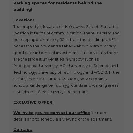
Parking spaces for residents behind the
building!
Location:
The property is located on Królewska Street. Fantastic
location in terms of communication. There is a tram and
bus stop approximately 50 m from the building: ‘UKEN’.
Access to the city centre takes – about 7-8min. A very
good offer in terms of investment – in the vicinity there
are the largest universities in Cracow such as:
Pedagogical University, AGH University of Science and
Technology, University of Technology and WSZiB. In the
vicinity there are numerous shops, service points,
schools, kindergartens, playgrounds and walking areas
– St. Vincent á Paulo Park, Pocket Park.
EXCLUSIVE OFFER!
We invite you to contact our office
for more
details and to schedule a viewing of the apartment.
Contact: