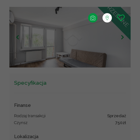
+
−
Leaflet
|
©
OpenStreetMap
contributors ©
CARTO
Specyfikacja
Finanse
Rodzaj transakcji
sprzedaż
Czynsz
750zł
Lokalizacja