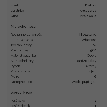
Miasto
Kraków
Dzielnica
Krowodrza
Ulica
Królewska
Nieruchomość
Rodzaj nieruchomości
mieszkanie
Forma własności
Własność
Typ zabudowy
blok
Rok budowy
1960
Materiał budynku
cegła
Stan techniczny
Bardzo dobry
Rynek
Wtórny
2
Powierzchnia
43m
Piętro
6
Dostępne media
Woda, prąd, gaz
Specyfikacja
Ilość pokoi
2
Ilość łazienek
1