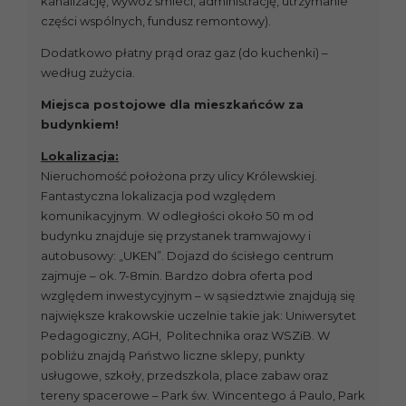
kanalizację, wywóz śmieci, administrację, utrzymanie
części wspólnych, fundusz remontowy).
Dodatkowo płatny prąd oraz gaz (do kuchenki) –
według zużycia.
Miejsca postojowe dla mieszkańców za
budynkiem!
Lokalizacja:
Nieruchomość położona przy ulicy Królewskiej.
Fantastyczna lokalizacja pod względem
komunikacyjnym. W odległości około 50 m od
budynku znajduje się przystanek tramwajowy i
autobusowy: „UKEN”. Dojazd do ścisłego centrum
zajmuje – ok. 7-8min. Bardzo dobra oferta pod
względem inwestycyjnym – w sąsiedztwie znajdują się
największe krakowskie uczelnie takie jak: Uniwersytet
Pedagogiczny, AGH, Politechnika oraz WSZiB. W
pobliżu znajdą Państwo liczne sklepy, punkty
usługowe, szkoły, przedszkola, place zabaw oraz
tereny spacerowe – Park św. Wincentego á Paulo, Park