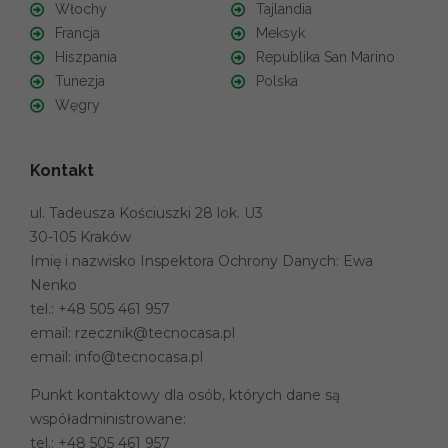
Włochy
Tajlandia
Francja
Meksyk
Hiszpania
Republika San Marino
Tunezja
Polska
Węgry
Kontakt
ul. Tadeusza Kościuszki 28 lok. U3
30-105 Kraków
Imię i nazwisko Inspektora Ochrony Danych: Ewa
Nenko
tel.:
+48 505 461 957
email:
rzecznik@tecnocasa.pl
email:
info@tecnocasa.pl
Punkt kontaktowy dla osób, których dane są
współadministrowane:
tel.:
+48 505 461 957