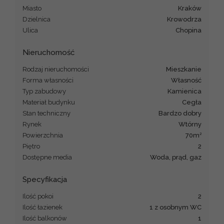
Miasto
Kraków
Dzielnica
Krowodrza
Ulica
Chopina
Nieruchomość
Rodzaj nieruchomości
mieszkanie
Forma własności
Własność
Typ zabudowy
kamienica
Materiał budynku
cegła
Stan techniczny
Bardzo dobry
Rynek
Wtórny
2
Powierzchnia
70m
Piętro
2
Dostępne media
Woda, prąd, gaz
Specyfikacja
Ilość pokoi
2
Ilość łazienek
1 z osobnym WC
Ilość balkonów
1