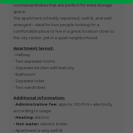
rooms/wardrobes that are perfect for extra storage
space.
The apartment is freshly repainted, well-lit, and well-
arranged – ideal for two people looking for a
comfortable place to live in a great location close to
the city center, yet in a quiet neighborhood.
Apartment layout:
• Hallway
• Two separate rooms
• Separate kitchen with balcony
• Bathroom
• Separate toilet
• Two wardrobes
Additional information:
•
Administrative fee:
approx. 100 PLN + electricity
according to usage
•
Heating:
electric
• Hot water:
electric boiler
• Apartment is very well-lit