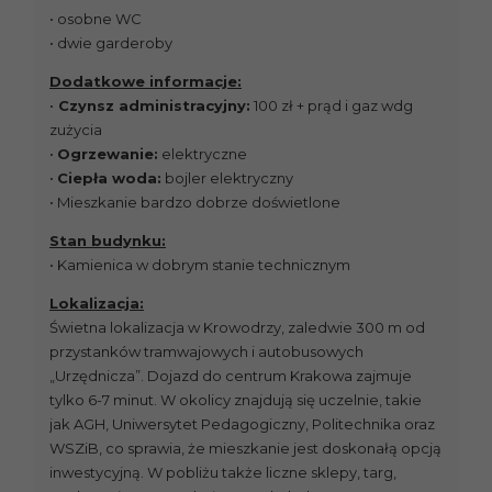
• osobne WC
• dwie garderoby
Dodatkowe informacje:
•
Czynsz administracyjny:
100 zł + prąd i gaz wdg
zużycia
•
Ogrzewanie:
elektryczne
•
Ciepła woda:
bojler elektryczny
• Mieszkanie bardzo dobrze doświetlone
Stan budynku:
• Kamienica w dobrym stanie technicznym
Lokalizacja:
Świetna lokalizacja w Krowodrzy, zaledwie 300 m od
przystanków tramwajowych i autobusowych
„Urzędnicza”. Dojazd do centrum Krakowa zajmuje
tylko 6-7 minut. W okolicy znajdują się uczelnie, takie
jak AGH, Uniwersytet Pedagogiczny, Politechnika oraz
WSZiB, co sprawia, że mieszkanie jest doskonałą opcją
inwestycyjną. W pobliżu także liczne sklepy, targ,