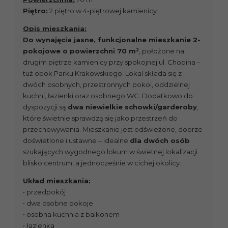
Piętro:
2 piętro w 4-piętrowej kamienicy
Opis mieszkania:
Do wynajęcia jasne, funkcjonalne mieszkanie 2-
pokojowe o powierzchni 70 m²
, położone na
drugim piętrze kamienicy przy spokojnej ul. Chopina –
tuż obok Parku Krakowskiego. Lokal składa się z
dwóch osobnych, przestronnych pokoi, oddzielnej
kuchni, łazienki oraz osobnego WC. Dodatkowo do
dyspozycji są
dwa niewielkie schowki/garderoby
,
które świetnie sprawdzą się jako przestrzeń do
przechowywania. Mieszkanie jest odświeżone, dobrze
doświetlone i ustawne – idealne
dla dwóch osób
szukających wygodnego lokum w świetnej lokalizacji
blisko centrum, a jednocześnie w cichej okolicy.
Układ mieszkania:
• przedpokój
• dwa osobne pokoje
• osobna kuchnia z balkonem
• łazienka