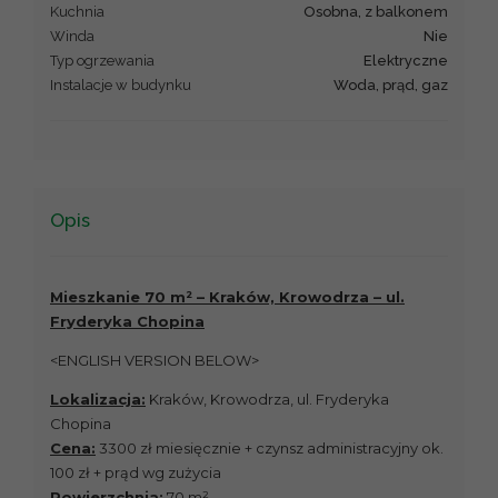
Kuchnia
Osobna, z balkonem
Winda
Nie
Typ ogrzewania
Elektryczne
Instalacje w budynku
Woda, prąd, gaz
Opis
Mieszkanie 70 m² – Kraków, Krowodrza – ul.
Fryderyka Chopina
<ENGLISH VERSION BELOW>
Lokalizacja:
Kraków, Krowodrza, ul. Fryderyka
Chopina
Cena:
3300 zł miesięcznie + czynsz administracyjny ok.
100 zł + prąd wg zużycia
Powierzchnia:
70 m²