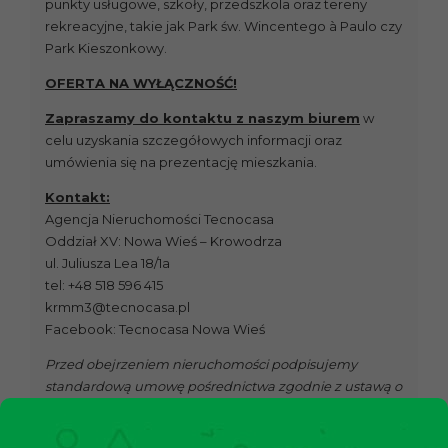
punkty usługowe, szkoły, przedszkola oraz tereny
rekreacyjne, takie jak Park św. Wincentego à Paulo czy
Park Kieszonkowy.
OFERTA NA WYŁĄCZNOŚĆ!
Zapraszamy do kontaktu z naszym biurem
w
celu uzyskania szczegółowych informacji oraz
umówienia się na prezentację mieszkania.
Kontakt:
Agencja Nieruchomości Tecnocasa
Oddział XV: Nowa Wieś – Krowodrza
ul. Juliusza Lea 18/1a
tel: +48 518 596 415
krmm3@tecnocasa.pl
Facebook: Tecnocasa Nowa Wieś
Przed obejrzeniem nieruchomości podpisujemy
standardową umowę pośrednictwa zgodnie z ustawą o
gospodarce nieruchomościami.