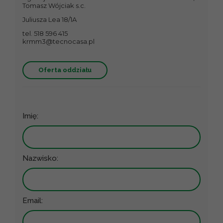
Tomasz Wójciak s.c.
Juliusza Lea 18/1A
tel. 518 596 415
krmm3@tecnocasa.pl
Oferta oddziału
Imię:
Nazwisko:
Email: