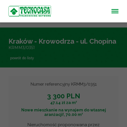
Kraków - Krowodrza - ul. Chopina
KRMM3/0351
powrót do listy
Numer referencyjny KRMM3/0351
3 300 PLN
2
47.14 zł za m
Nowe mieszkanie na wynajem do własnej
2
aranżacji!, 70.00 m
Nieruchomość proponowana przez