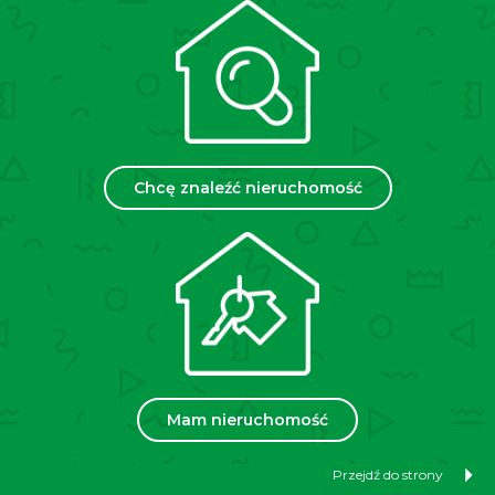
70 m² Apartment for Rent – Kraków, Krowodrza
– Fryderyka Chopina Street
Location:
Kraków, Krowodrza, Fryderyka Chopina
Street
Price:
3300 PLN per month + approx. 100 PLN
Chcę znaleźć nieruchomość
administrative fee + electricity and gas according to
usage
Area:
70 m²
Floor:
2nd floor in a 4-story townhouse
Apartment description:
Bright and functional 2-room apartment with an area of
70 m² for rent, located on the second floor of a
townhouse on the quiet Chopina Street – right next to
Park Krakowski.
Mam nieruchomość
The apartment consists of two separate, spacious
rooms, a separate kitchen, a bathroom, and a separate
Przejdź do strony
toilet. Additionally, there are two small storage