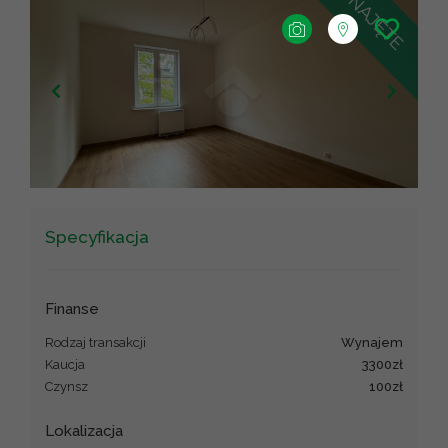
+
−
Leaflet
|
©
OpenStreetMap
contributors ©
CARTO
Specyfikacja
Finanse
Rodzaj transakcji
wynajem
Kaucja
3300zł
Czynsz
100zł
Lokalizacja