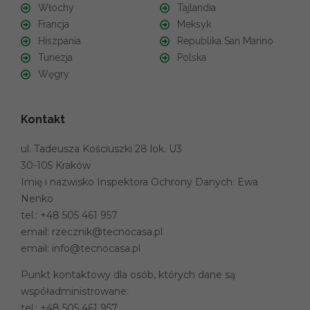
Włochy
Tajlandia
Francja
Meksyk
Hiszpania
Republika San Marino
Tunezja
Polska
Węgry
Kontakt
ul. Tadeusza Kościuszki 28 lok. U3
30-105 Kraków
Imię i nazwisko Inspektora Ochrony Danych: Ewa
Nenko
tel.:
+48 505 461 957
email:
rzecznik@tecnocasa.pl
email:
info@tecnocasa.pl
Punkt kontaktowy dla osób, których dane są
współadministrowane:
tel.:
+48 505 461 957