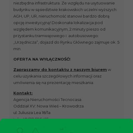
niezbędna infrastruktura. Ze względu na usytuowanie
budynku w sąsiedztwie krakowskich uczelni wyższych:
AGH, UP, UR, nieruchomość stanowi bardzo dobrą
opcję inwestycyjną! Doskonała lokalizacja pod
względem komunikacyjnym, 2 minuty pieszo od
przystanku tramwajowego i autobusowego:
„Urzędnicza“, dojazd do Rynku Głównego zajmuje ok. 5
min.
OFERTA NA WYŁĄCZNOŚĆ!
Zapraszamy do kontaktu z naszym biurem
w
celu uzyskania szczegółowych informacji oraz
umówienia się na prezentację mieszkania.
Kontakt:
Agencja Nieruchomości Tecnocasa
Oddział XV: Nowa Wieś – Krowodrza
ul. Juliusza Lea 18/1a
tel: +48 518 596 415
krmm3@tecnocasa.pl
Facebook: Tecnocasa Nowa Wieś