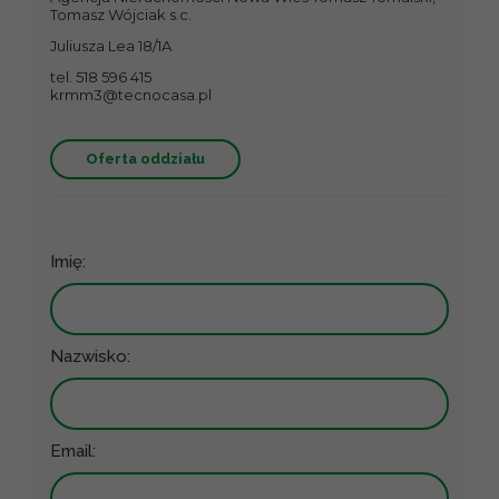
Tomasz Wójciak s.c.
Juliusza Lea 18/1A
tel. 518 596 415
krmm3@tecnocasa.pl
Oferta oddziału
Imię:
Nazwisko:
Email: