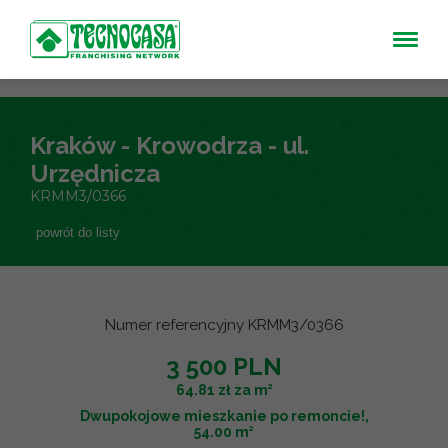
Kraków - Krowodrza - ul.
Urzędnicza
KRMM3/0366
powrót do listy
Numer referencyjny KRMM3/0366
3 500 PLN
2
64.81 zł za m
Dwupokojowe mieszkanie po remoncie!,
2
54.00 m