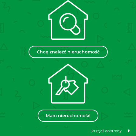
Informujemy, że przed obejrzeniem nieruchomości
podpisujemy umowę pośrednictwa w wynajmie.
Apartment 54 m² in Kraków, Krowodrza –
Urzędnicza Street
Chcę znaleźć nieruchomość
Location:
Kraków, Krowodrza, Urzędnicza Street
Price:
3500 (negotiable)
Area:
54 m²
Floor:
4th floor in a 4-storey tenement building from
the 1930s
We offer for rent an apartment with an area of 54 m²,
located on the fourth floor of a four-storey tenement
Mam nieruchomość
building. The apartment consists of an entrance hall, a
spacious living room with a kitchenette, a separate
bedroom with access to a balcony, and a bathroom
Przejdź do strony