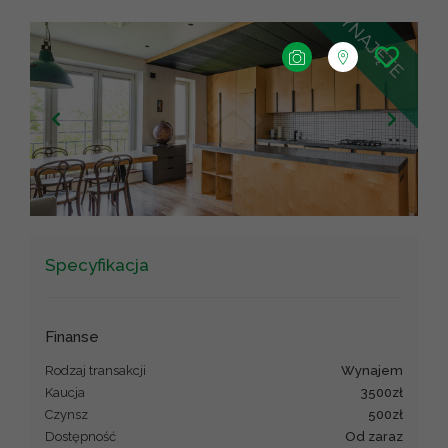
+
−
Leaflet
|
©
OpenStreetMap
contributors ©
CARTO
Specyfikacja
Finanse
Rodzaj transakcji
wynajem
Kaucja
3500zł
Czynsz
500zł
Dostępność
Od zaraz