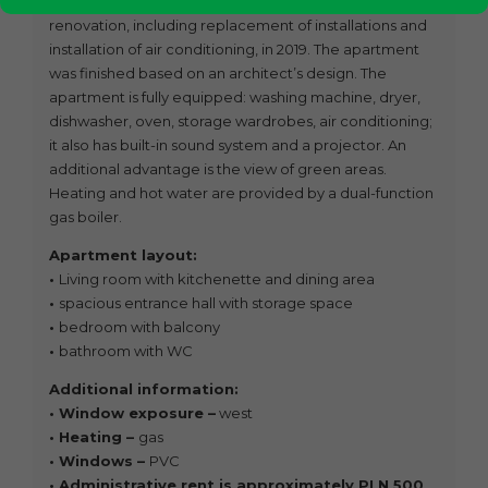
with WC. The property underwent a complete
renovation, including replacement of installations and
installation of air conditioning, in 2019. The apartment
was finished based on an architect’s design. The
apartment is fully equipped: washing machine, dryer,
dishwasher, oven, storage wardrobes, air conditioning;
it also has built-in sound system and a projector. An
additional advantage is the view of green areas.
Heating and hot water are provided by a dual-function
gas boiler.
Apartment layout:
•
Living room with kitchenette and dining area
•
spacious entrance hall with storage space
•
bedroom with balcony
•
bathroom with WC
Additional information:
• Window exposure –
west
• Heating –
gas
• Windows –
PVC
• Administrative rent is approximately PLN 500