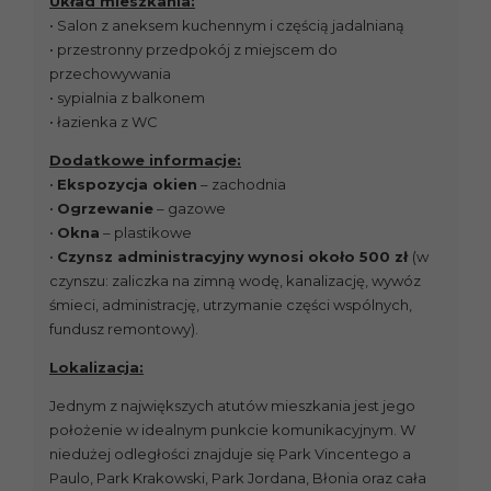
Układ mieszkania:
• Salon z aneksem kuchennym i częścią jadalnianą
• przestronny przedpokój z miejscem do
przechowywania
• sypialnia z balkonem
• łazienka z WC
Dodatkowe informacje:
•
Ekspozycja okien
– zachodnia
•
Ogrzewanie
– gazowe
•
Okna
– plastikowe
•
Czynsz administracyjny
wynosi około 500 zł
(w
czynszu: zaliczka na zimną wodę, kanalizację, wywóz
śmieci, administrację, utrzymanie części wspólnych,
fundusz remontowy).
Lokalizacja:
Jednym z największych atutów mieszkania jest jego
położenie w idealnym punkcie komunikacyjnym. W
niedużej odległości znajduje się Park Vincentego a
Paulo, Park Krakowski, Park Jordana, Błonia oraz cała