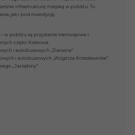
eśnie infrastrukturę miejską w pobliżu. To
a, jak i pod inwestycję.
 – w pobliżu są przystanki tramwajowe i
nnych części Krakowa.
owych i autobusowych „Darwina”
jowych i autobusowych „Wzgórza Krzesławickie”
wego „Jarzębiny”