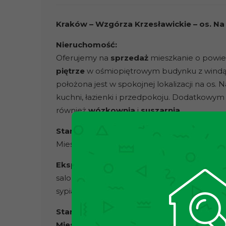
Kraków – Wzgórza Krzesławickie – os. N
Nieruchomość:
Oferujemy na
sprzedaż
mieszkanie o powie
piętrze
w ośmiopiętrowym budynku z windą (
położona jest w spokojnej lokalizacji na os. 
kuchni, łazienki i przedpokoju. Dodatkowym
również
wózkownia
i
suszarnia
.
Stan prawny:
Mieszkanie stanowi odrębną własność z księg
Ekspozycja:
salon: południe
sypialnia i kuchnia: zachód
Stan mieszkania:
Mieszkanie o dużym potencjale aranżacy