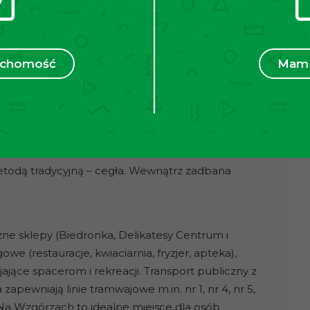
czesnej przestrzeni dopasowanej do
pomieszczeń
można z łatwością zmodyfikować
,
chennym oraz dwie komfortowe, niezależne
ruchomość
Mam 
i pod inwestycję na wynajem.
orej powierzchni
, które doskonale doświetlają
 przyjemny, jasny i słoneczny charakter.
.
todą tradycyjną – cegła. Wewnątrz zadbana
zne sklepy (Biedronka, Delikatesy Centrum i
we (restauracje, kwiaciarnia, fryzjer, apteka),
jające spacerom i rekreacji. Transport publiczny z
 zapewniają linie tramwajowe m.in. nr 1, nr 4, nr 5,
e Na Wzgórzach to idealne miejsce dla osób