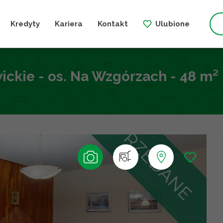
Kredyty
Kariera
Kontakt
Ulubione
ickie - os. Na Wzgórzach - 48 m²