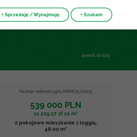
+ Sprzedaję / Wynajmuję
+ Szukam
powrót do listy
Numer referencyjny KRMO5/0005
539 000 PLN
2
11 229.17 zł za m
2 pokojowe mieszkanie z loggią,
2
48.00 m