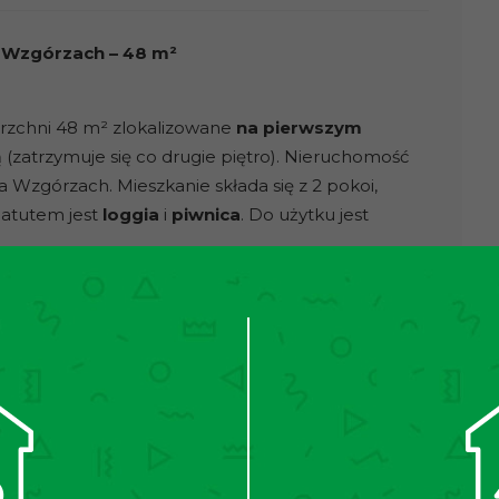
a Wzgórzach – 48 m²
rzchni 48 m² zlokalizowane
na pierwszym
zatrzymuje się co drugie piętro). Nieruchomość
Na Wzgórzach. Mieszkanie składa się z 2 pokoi,
 atutem jest
loggia
i
piwnica
. Do użytku jest
ą wieczystą, bez obciążeń.
jnym.
Lokal wymaga odświeżenia, co daje szerokie