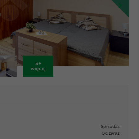
4+
Leaflet
|
©
OpenStreetMap
contributors ©
CARTO
więcej
sprzedaż
od zaraz