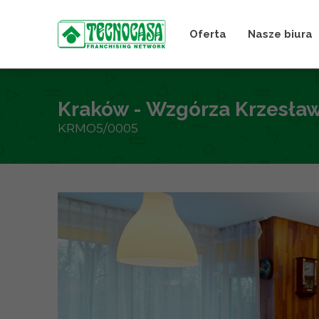
Oferta
Nasze biura
Kraków - Wzgórza Krzesław
KRMO5/0005
+
−