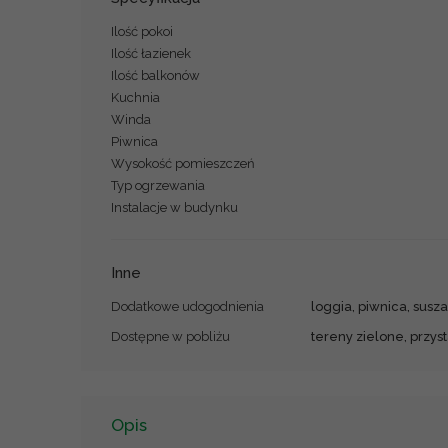
Ilość pokoi
Ilość łazienek
Ilość balkonów
Kuchnia
Winda
Piwnica
Wysokość pomieszczeń
Typ ogrzewania
Instalacje w budynku
Inne
Dodatkowe udogodnienia
loggia, piwnica, susz
Dostępne w pobliżu
tereny zielone, przys
Opis