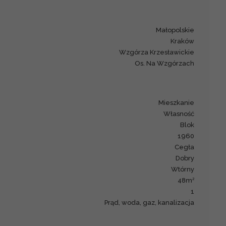
małopolskie
Kraków
Wzgórza Krzesławickie
os. Na Wzgórzach
mieszkanie
Własność
blok
1960
cegła
dobry
Wtórny
2
48m
1
prąd, woda, gaz, kanalizacja