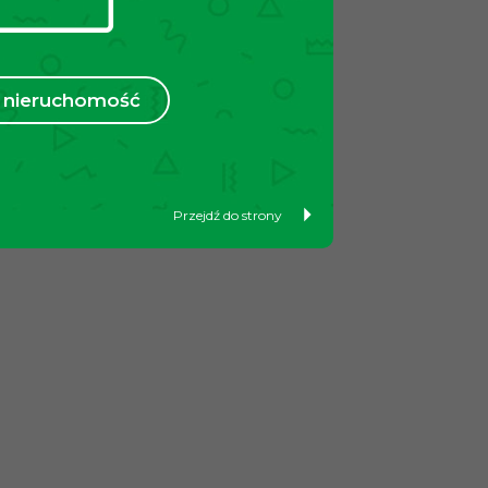
nieruchomość
Przejdź do strony