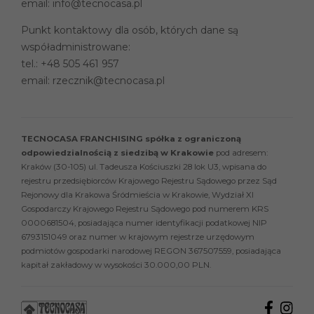
email:
info@tecnocasa.pl
Punkt kontaktowy dla osób, których dane są
współadministrowane:
tel.:
+48 505 461 957
email:
rzecznik@tecnocasa.pl
TECNOCASA FRANCHISING spółka z ograniczoną
odpowiedzialnością z siedzibą w Krakowie
pod adresem:
Kraków (30-105) ul. Tadeusza Kościuszki 28 lok U3, wpisana do
rejestru przedsiębiorców Krajowego Rejestru Sądowego przez Sąd
Rejonowy dla Krakowa Śródmieścia w Krakowie, Wydział XI
Gospodarczy Krajowego Rejestru Sądowego pod numerem KRS
0000681504, posiadająca numer identyfikacji podatkowej NIP
6793151049 oraz numer w krajowym rejestrze urzędowym
podmiotów gospodarki narodowej REGON 367507559, posiadająca
kapitał zakładowy w wysokości 30.000,00 PLN.