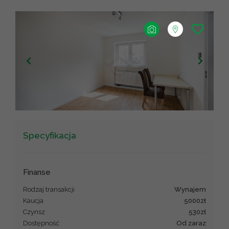
+
−
Leaflet
|
©
OpenStreetMap
contributors ©
CARTO
Specyfikacja
Finanse
Rodzaj transakcji
wynajem
Kaucja
5000zł
Czynsz
530zł
Dostępność
od zaraz