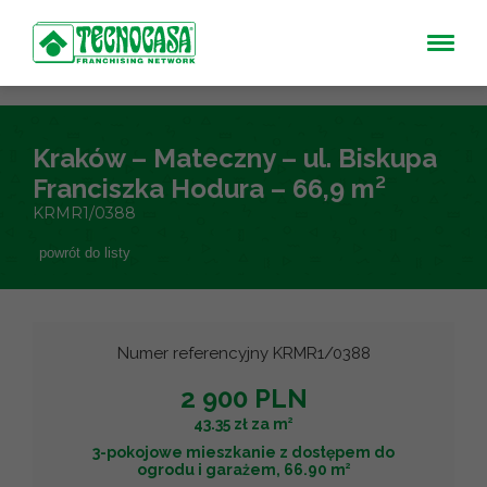
Kraków – Mateczny – ul. Biskupa
Franciszka Hodura – 66,9 m²
KRMR1/0388
powrót do listy
Numer referencyjny KRMR1/0388
2 900 PLN
2
43.35 zł za m
3-pokojowe mieszkanie z dostępem do
2
ogrodu i garażem, 66.90 m