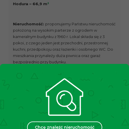
Hodura – 66,9 m
²
Nieruchomość:
proponujemy Państwu nieruchomość o powi
położoną na wysokim parterze z ogrodem w
kameralnym budynku z 1960 r. Lokal składa się z 3
pokoi, z czego jeden jest przechodni, przestronnej
kuchni, przedpokoju oraz łazienki i osobnego WC. Do
mieszkania przynależy duża piwnica oraz garaż
bezpośrednio przy budynku.
Stan nieruchomości:
dobry. W kuchni oraz łazience
płytki, w pokojach panele. Ogrzewanie gazowe
piecem dwufunkcyjnym. W łazience piecyk gazowy
ogrzewający wodę. Możliwość posiadania własnych
mebli oraz wyposażenia. Właściciel posiada
dodatkowe łóżka do wstawienia w razie potrzeby.
Budynek:
nieruchomość położona w 2-
kondygnacyjnym, kameralnym budynku.
Teren ogrodzone, posiadający zamykaną bramę
Chcę znaleźć nieruchomość