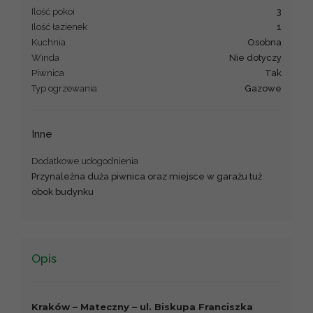
Ilość pokoi
3
Ilość łazienek
1
Kuchnia
osobna
Winda
nie dotyczy
Piwnica
Tak
Typ ogrzewania
gazowe
Inne
Dodatkowe udogodnienia
Przynależna duża piwnica oraz miejsce w garażu tuż
obok budynku
Opis
Kraków – Mateczny – ul. Biskupa Franciszka