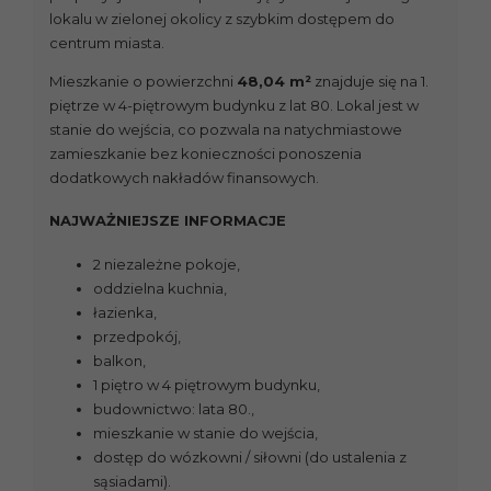
lokalu w zielonej okolicy z szybkim dostępem do
centrum miasta.
Mieszkanie o powierzchni
48,04 m²
znajduje się na 1.
piętrze w 4-piętrowym budynku z lat 80. Lokal jest w
stanie do wejścia, co pozwala na natychmiastowe
zamieszkanie bez konieczności ponoszenia
dodatkowych nakładów finansowych.
NAJWAŻNIEJSZE INFORMACJE
2 niezależne pokoje,
oddzielna kuchnia,
łazienka,
przedpokój,
balkon,
1 piętro w 4 piętrowym budynku,
budownictwo: lata 80.,
mieszkanie w stanie do wejścia,
dostęp do wózkowni / siłowni (do ustalenia z
sąsiadami).