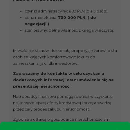
czynsz administracyjny: 889 PLN (dla 3 osób),
cena mieszkania:
730 000 PLN, ( do
negocjacji )
stan prawny: pełna własność z księgą wieczystą.
Mieszkanie stanowi doskonałą propozycję zarówno dla
osób szukających komfortowego lokum do
zamieszkania, jak i dla inwestorów.
Zapraszamy do kontaktu w celu uzyskania
dodatkowych informacji oraz umówienia się na
prezentację nieruchomości.
Nasi doradcy finansowi pomogą również w uzyskaniu
najkorzystniejszej oferty kredytowej i przeprowadzą
przez cały proces zakupu nieruchomości.
Zgodnie z ustawą o gospodarce nieruchomościami
przed prezentacją nieruchomości wymagane jest