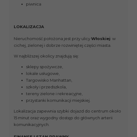
piwnica
LOKALIZACJA
Nieruchomość położona jest przy ulicy
Włoskiej
w
cichej, zielonej i dobrze rozwiniętej części miasta.
W najbliższej okolicy znajdują się:
sklepy spożywcze,
lokale usługowe,
Targowisko Manhattan,
szkoły i przedszkola,
tereny zielone i rekreacyjne,
przystanki komunikacji miejskiej.
Lokalizacja zapewnia szybki dojazd do centrum około
15 minut oraz wygodny dostęp do głównych arterii
komunikacyjnych.
FINANSE I STAN PRAWNY