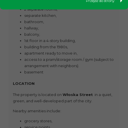
Przejdź do strony
2 separate rooms,
separate kitchen,
bathroom,
hallway,
balcony,
1st floor in a 4-story building,
building from the 1980s,
apartment ready to move in,
access to a pram/storage room / gym (subject to
arrangement with neighbors).
basement
LOCATION
The property is located on
Włoska Street
in a quiet,
green, and well-developed part of the city.
Nearby amenities include:
grocery stores,
service points,