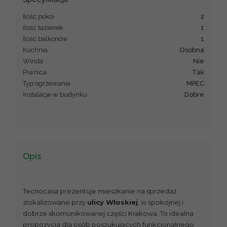
Ilość pokoi
2
Ilość łazienek
1
Ilość balkonów
1
Kuchnia
osobna
Winda
Nie
Piwnica
Tak
Typ ogrzewania
MPEC
Instalacje w budynku
dobre
Opis
Tecnocasa prezentuje mieszkanie na sprzedaż
zlokalizowane przy
ulicy Włoskiej
, w spokojnej i
dobrze skomunikowanej części Krakowa. To idealna
propozycja dla osób poszukujących funkcjonalnego