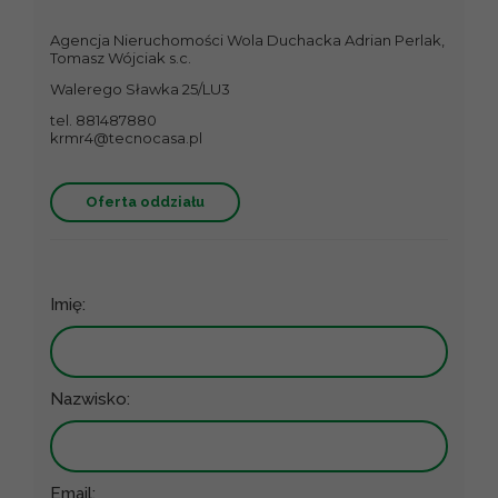
Agencja Nieruchomości Wola Duchacka Adrian Perlak,
Tomasz Wójciak s.c.
Walerego Sławka 25/LU3
tel. 881487880
krmr4@tecnocasa.pl
Oferta oddziału
Imię:
Nazwisko:
Email: