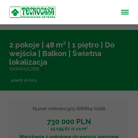
2 pokoje | 48 m² | 1 piętro | Do
wejścia | Balkon | Świetna
lokalizacja
KRMR4/0288
powrót do listy
Numer referencyjny KRMR4/0288
730 000 PLN
2
15 195.67 zł za m
Mieszkanie 2-pokojowe do wejścia, położone