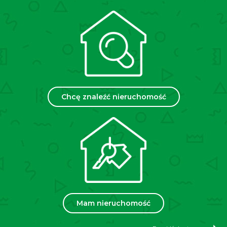
podpisanie standardowej umowy pośrednictwa.
Treść ogłoszenia nie stanowi oferty handlowej w
rozumieniu Kodeksu Cywilnego.
English Version:
Chcę znaleźć nieruchomość
Tecnocasa presents an apartment for sale located on
Włoska Street
, in a quiet and well-connected part of
Kraków. This is an ideal offer for those looking for a
functional property in a green area with quick access
to the city center.
The apartment has a total area of
48.04 m²
and is
situated on the 1st floor of a 4-story building from the
1980s. The property is in move-in condition, allowing
immediate occupancy without the need for additional
Mam nieruchomość
investment.
KEY INFORMATION