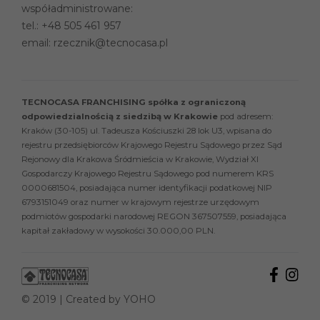
współadministrowane:
tel.:
+48 505 461 957
email:
rzecznik@tecnocasa.pl
TECNOCASA FRANCHISING spółka z ograniczoną
odpowiedzialnością z siedzibą w Krakowie
pod adresem:
Kraków (30-105) ul. Tadeusza Kościuszki 28 lok U3, wpisana do
rejestru przedsiębiorców Krajowego Rejestru Sądowego przez Sąd
Rejonowy dla Krakowa Śródmieścia w Krakowie, Wydział XI
Gospodarczy Krajowego Rejestru Sądowego pod numerem KRS
0000681504, posiadająca numer identyfikacji podatkowej NIP
6793151049 oraz numer w krajowym rejestrze urzędowym
podmiotów gospodarki narodowej REGON 367507559, posiadająca
kapitał zakładowy w wysokości 30.000,00 PLN.
© 2019 | Created by
YOHO