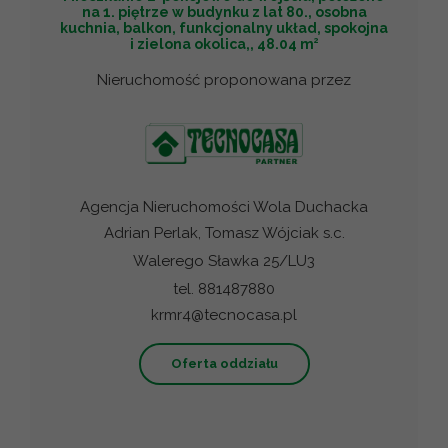
na 1. piętrze w budynku z lat 80., osobna
kuchnia, balkon, funkcjonalny układ, spokojna
2
i zielona okolica,, 48.04 m
Nieruchomość proponowana przez
Agencja Nieruchomości Wola Duchacka
Adrian Perlak, Tomasz Wójciak s.c.
Walerego Sławka 25/LU3
tel. 881487880
krmr4@tecnocasa.pl
Oferta oddziału