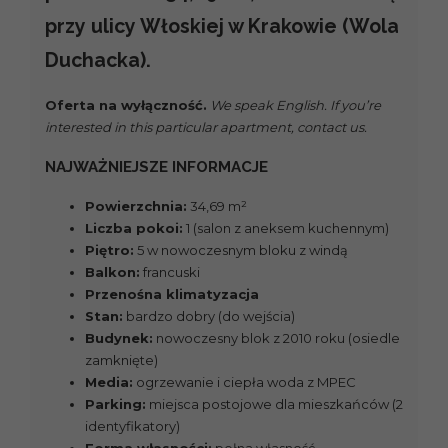
przy ulicy Włoskiej w Krakowie (Wola
Duchacka).
Oferta na wyłączność.
We speak English. If you’re
interested in this particular apartment, contact us.
NAJWAŻNIEJSZE INFORMACJE
Powierzchnia:
34,69 m²
Liczba pokoi:
1 (salon z aneksem kuchennym)
Piętro:
5 w nowoczesnym bloku z windą
Balkon:
francuski
Przenośna klimatyzacja
Stan:
bardzo dobry (do wejścia)
Budynek:
nowoczesny blok z 2010 roku (osiedle
zamknięte)
Media:
ogrzewanie i ciepła woda z MPEC
Parking:
miejsca postojowe dla mieszkańców (2
identyfikatory)
Forma własności:
pełna własność