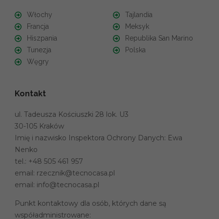
Włochy
Tajlandia
Francja
Meksyk
Hiszpania
Republika San Marino
Tunezja
Polska
Węgry
Kontakt
ul. Tadeusza Kościuszki 28 lok. U3
30-105 Kraków
Imię i nazwisko Inspektora Ochrony Danych: Ewa
Nenko
tel.:
+48 505 461 957
email:
rzecznik@tecnocasa.pl
email:
info@tecnocasa.pl
Punkt kontaktowy dla osób, których dane są
współadministrowane: