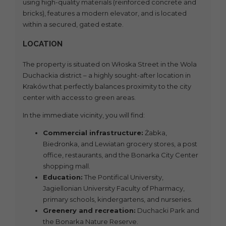
using high-quality materials (reinforced concrete and
bricks), features a modern elevator, and is located
within a secured, gated estate.
LOCATION
The property is situated on Włoska Street in the Wola
Duchackia district – a highly sought-after location in
Kraków that perfectly balances proximity to the city
center with access to green areas.
In the immediate vicinity, you will find:
Commercial infrastructure:
Żabka,
Biedronka, and Lewiatan grocery stores, a post
office, restaurants, and the Bonarka City Center
shopping mall.
Education:
The Pontifical University,
Jagiellonian University Faculty of Pharmacy,
primary schools, kindergartens, and nurseries.
Greenery and recreation:
Duchacki Park and
the Bonarka Nature Reserve.