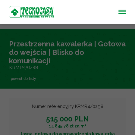
Przestrzenna kawalerka | Gotowa
do wejścia | Blisko do
komunikacji
KRMR4/0298
powrót do listy
Numer referencyjny KRMR4/0298
515 000 PLN
2
14 845.78 zł za m
Jasna, gotowa do wprowadzenia kawalerka