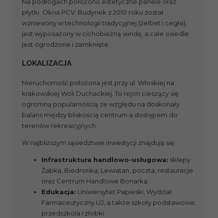
Na podłogach położono estetyczne panele oraz
płytki. Okna PCV. Budynek z 2010 roku został
wzniesiony w technologii tradycyjnej (żelbet i cegła),
jest wyposażony w cichobieżną windę, a całe osiedle
jest ogrodzone i zamknięte.
LOKALIZACJA
Nieruchomość położona jest przy ul. Włoskiej na
krakowskiej Woli Duchackiej. To rejon cieszący się
ogromną popularnością ze względu na doskonały
balans między bliskością centrum a dostępem do
terenów rekreacyjnych.
W najbliższym sąsiedztwie inwestycji znajdują się:
Infrastruktura handlowo-usługowa:
sklepy
Żabka, Biedronka, Lewiatan, poczta, restauracje
oraz Centrum Handlowe Bonarka.
Edukacja:
Uniwersytet Papieski, Wydział
Farmaceutyczny UJ, a także szkoły podstawowe,
przedszkola i żłobki.