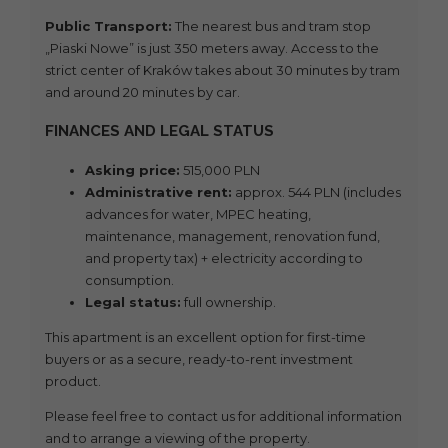
Public Transport:
The nearest bus and tram stop
„Piaski Nowe” is just 350 meters away. Access to the
strict center of Kraków takes about 30 minutes by tram
and around 20 minutes by car.
FINANCES AND LEGAL STATUS
Asking price:
515,000 PLN
Administrative rent:
approx. 544 PLN (includes
advances for water, MPEC heating,
maintenance, management, renovation fund,
and property tax) + electricity according to
consumption.
Legal status:
full ownership.
This apartment is an excellent option for first-time
buyers or as a secure, ready-to-rent investment
product.
Please feel free to contact us for additional information
and to arrange a viewing of the property.