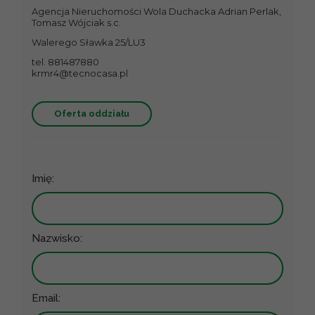
Agencja Nieruchomości Wola Duchacka Adrian Perlak,
Tomasz Wójciak s.c.
Walerego Sławka 25/LU3
tel. 881487880
krmr4@tecnocasa.pl
Oferta oddziału
Imię:
Nazwisko:
Email: