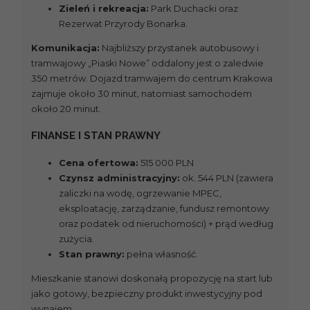
Zieleń i rekreacja:
Park Duchacki oraz
Rezerwat Przyrody Bonarka.
Komunikacja:
Najbliższy przystanek autobusowy i
tramwajowy „Piaski Nowe” oddalony jest o zaledwie
350 metrów. Dojazd tramwajem do centrum Krakowa
zajmuje około 30 minut, natomiast samochodem
około 20 minut.
FINANSE I STAN PRAWNY
Cena ofertowa:
515 000 PLN
Czynsz administracyjny:
ok. 544 PLN (zawiera
zaliczki na wodę, ogrzewanie MPEC,
eksploatację, zarządzanie, fundusz remontowy
oraz podatek od nieruchomości) + prąd według
zużycia.
Stan prawny:
pełna własność.
Mieszkanie stanowi doskonałą propozycję na start lub
jako gotowy, bezpieczny produkt inwestycyjny pod
wynajem.