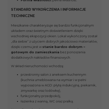
STANDARD WYKOŃCZENIA I INFORMACJE
TECHNICZNE
Mieszkanie charakteryzuje się bardzo funkcjonalnym
układem oraz świetnym doświetleniem dzięki
wschodniej ekspozycji okien. Lokal wykończony został
„dla siebie” z użyciem dobrych jakościowo materiałów,
dzięki czemu jest w
stanie bardzo dobrym –
gotowym do zamieszkania
bez ponoszenia
dodatkowych nakładów finansowych.
W skład nieruchomości wchodzą:
przestronny salon z aneksem kuchennym
(kuchnia umeblowana na wymiar i w pełni
wyposażona w AGD: płytę indukcyjną, piekarnik,
zmywarkę oraz lodówkę),
funkcjonalny przedpokój,
łazienka z wanną, WC oraz pralką.