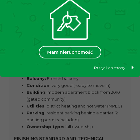
Street in Kraków (Wola Duchacka).
Exclusive offer.
KEY INFORMATION
Area:
34.69 m²
Number of rooms:
1 (living room with a
Mam nieruchomość
kitchenette)
Floor:
5th floor in a modern building with an
Przejdź do strony
elevator
Balcony:
French balcony
Condition:
very good (ready to move in)
Building:
modern apartment block from 2010
(gated community)
Utilities:
district heating and hot water (MPEC)
Parking:
resident parking behind a barrier (2
parking permits included)
Ownership type:
full ownership
FINISHING STANDARD AND TECHNICAL