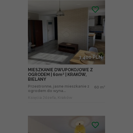
3 400 PLN
MIESZKANIE DWUPOKOJOWE Z
OGRODEM | 60m² | KRAKÓW,
BIELANY
Przestronne, jasne mieszkanie z
60 m
2
ogrodem do wyna...
Księcia Józefa, Kraków