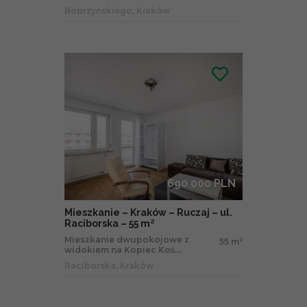
Bobrzyńskiego, Kraków
690 000 PLN
Mieszkanie – Kraków – Ruczaj – ul.
Raciborska – 55 m²
Mieszkanie dwupokojowe z
55 m
2
widokiem na Kopiec Koś...
Raciborska, Kraków