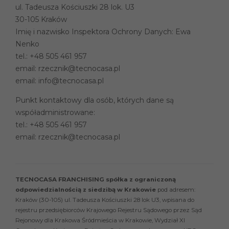
ul. Tadeusza Kościuszki 28 lok. U3
30-105 Kraków
Imię i nazwisko Inspektora Ochrony Danych: Ewa
Nenko
tel.:
+48 505 461 957
email:
rzecznik@tecnocasa.pl
email:
info@tecnocasa.pl
Punkt kontaktowy dla osób, których dane są
współadministrowane:
tel.:
+48 505 461 957
email:
rzecznik@tecnocasa.pl
TECNOCASA FRANCHISING spółka z ograniczoną
odpowiedzialnością z siedzibą w Krakowie
pod adresem:
Kraków (30-105) ul. Tadeusza Kościuszki 28 lok U3, wpisana do
rejestru przedsiębiorców Krajowego Rejestru Sądowego przez Sąd
Rejonowy dla Krakowa Śródmieścia w Krakowie, Wydział XI