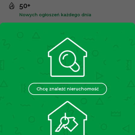
50+
Nowych ogłoszeń każdego dnia
10,000+
Zadowolonych klientów
2500+
Spotkań miesięcznie
Chcę znaleźć nieruchomość
35
Placówek w Polsce