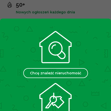
50+
Nowych ogłoszeń każdego dnia
10,000+
Zadowolonych klientów
2500+
Spotkań miesięcznie
Chcę znaleźć nieruchomość
35
Placówek w Polsce