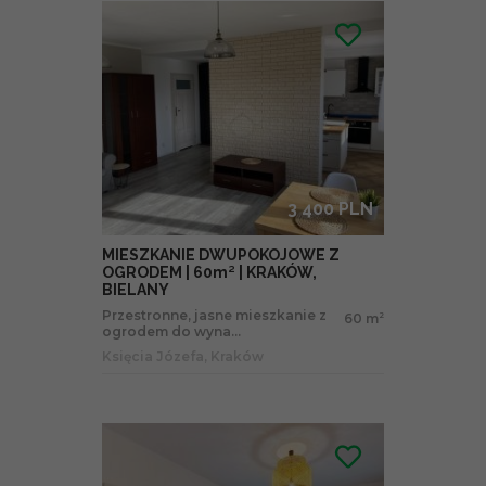
3 400 PLN
MIESZKANIE DWUPOKOJOWE Z
OGRODEM | 60m² | KRAKÓW,
BIELANY
Przestronne, jasne mieszkanie z
60 m
2
ogrodem do wyna...
Księcia Józefa, Kraków