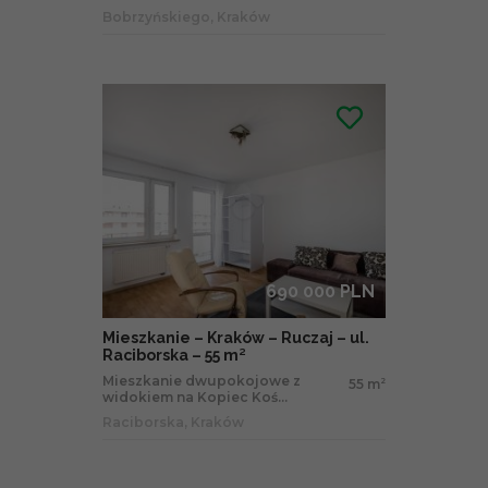
Bobrzyńskiego, Kraków
690 000 PLN
Mieszkanie – Kraków – Ruczaj – ul.
Raciborska – 55 m²
Mieszkanie dwupokojowe z
55 m
2
widokiem na Kopiec Koś...
Raciborska, Kraków