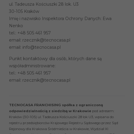
ul. Tadeusza Kościuszki 28 lok. U3
30-105 Kraków
Imię i nazwisko Inspektora Ochrony Danych: Ewa
Nenko
tel.:
+48 505 461 957
email:
rzecznik@tecnocasa.pl
email:
info@tecnocasa.pl
Punkt kontaktowy dla osób, których dane są
współadministrowane:
tel.:
+48 505 461 957
email:
rzecznik@tecnocasa.pl
TECNOCASA FRANCHISING spółka z ograniczoną
odpowiedzialnością z siedzibą w Krakowie
pod adresem:
Kraków (30-105) ul. Tadeusza Kościuszki 28 lok U3, wpisana do
rejestru przedsiębiorców Krajowego Rejestru Sądowego przez Sąd
Rejonowy dla Krakowa Śródmieścia w Krakowie, Wydział XI