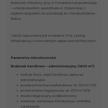
Krakowie–Olszanicy, przy ul. Powstania Listopadowego
– w bezpośrednim sąsiedztwie ul. Olszanickiej, z
szybkim dojazdem do autostrady A4 i lotniska Kraków–
Balice.
Całość usytuowana jest na działce 1,1 ha, z pełną
infrastrukturą i nowoczesnym zapleczem technicznym.
Parametry nieruchomości
Budynek handlowo – administracyjny (1600 m²)
funkcje: biura, część handlowa, zaplecze
administracyjne
powierzchnia biurowa/handlowa: ok. 530 m² (1/3)
powierzchnia magazynowa: ok. 1070 m² (2/3)
dwukondygnacyjny, podpiwniczony
instalacje: wentylacja, klimatyzacja, centralne
ogrzewanie