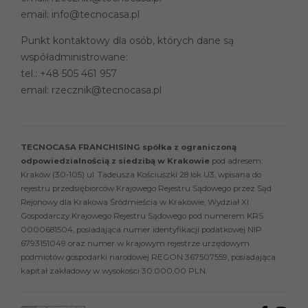
email:
info@tecnocasa.pl
Punkt kontaktowy dla osób, których dane są
współadministrowane:
tel.:
+48 505 461 957
email:
rzecznik@tecnocasa.pl
TECNOCASA FRANCHISING spółka z ograniczoną
odpowiedzialnością z siedzibą w Krakowie
pod adresem:
Kraków (30-105) ul. Tadeusza Kościuszki 28 lok U3, wpisana do
rejestru przedsiębiorców Krajowego Rejestru Sądowego przez Sąd
Rejonowy dla Krakowa Śródmieścia w Krakowie, Wydział XI
Gospodarczy Krajowego Rejestru Sądowego pod numerem KRS
0000681504, posiadająca numer identyfikacji podatkowej NIP
6793151049 oraz numer w krajowym rejestrze urzędowym
podmiotów gospodarki narodowej REGON 367507559, posiadająca
kapitał zakładowy w wysokości 30.000,00 PLN.