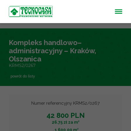
Kompleks handlowo–
administracyjny – Kraków,
Olszanica
KRMS2/0267
powrót do listy
Numer referencyjny KRMS2/0267
42 800 PLN
2
26.75 zł za m
2
, 1 600.00 m