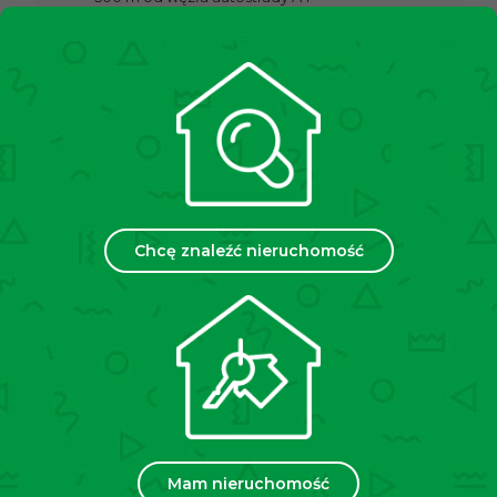
2 km od lotniska Kraków–Balice
sąsiedztwo: baza paliw Orlen, w pozostałych
kierunkach zabudowa jednorodzinna i tereny
rolnicze
Warunki najmu
czynsz: 52 800 PLN netto / miesiąc + opłaty
eksploatacyjne + media
Chcę znaleźć nieruchomość
kaucja: równowartość dwóch czynszów
Atuty oferty
strategiczna lokalizacja – tuż przy A4 i lotnisku
Balice,
nowoczesna infrastruktura: TRAFO, magazyn EX,
własne ujęcie wody,
działka 1,1 ha – potencjał logistyczny i możliwość
Mam nieruchomość