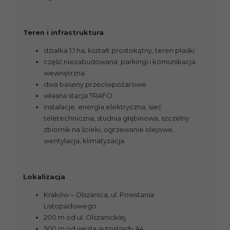
Teren i infrastruktura
działka 1,1 ha, kształt prostokątny, teren płaski
część niezabudowana: parkingi i komunikacja
wewnętrzna
dwa baseny przeciwpożarowe
własna stacja TRAFO
instalacje: energia elektryczna, sieć
teletechniczna, studnia głębinowa, szczelny
zbiornik na ścieki, ogrzewanie olejowe,
wentylacja, klimatyzacja
Lokalizacja
Kraków – Olszanica, ul. Powstania
Listopadowego
200 m od ul. Olszanickiej
500 m od węzła autostrady A4