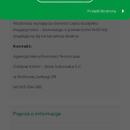
rozwoju,
gotowy kompleks: biura, handel, magazyn w
Przejdź do strony
jednym miejscu.
Możliwość wynajęcia również części budynku
magazynowo – biurowego o powierzchni 1400 m2
znajdującej się na tej samej działce.
Kontakt:
Agencja Nieruchomości Tecnocasa
Oddział XXXIV – Wola Justowska S.C.
ul. Królowej Jadwigi 219
tel.505-354-282
Poproś o informacje