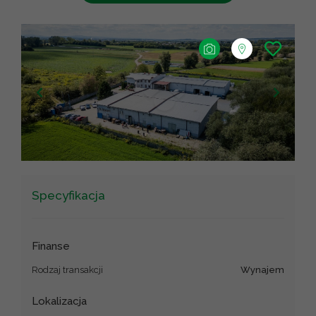
+
−
Leaflet
|
©
OpenStreetMap
contributors ©
CARTO
Specyfikacja
Finanse
Rodzaj transakcji
wynajem
Lokalizacja