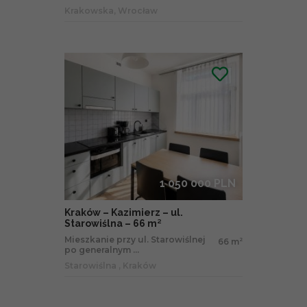
Krakowska, Wrocław
1 050 000 PLN
Kraków – Kazimierz – ul.
Starowiślna – 66 m²
Mieszkanie przy ul. Starowiślnej
66 m
2
po generalnym ...
Starowiślna , Kraków