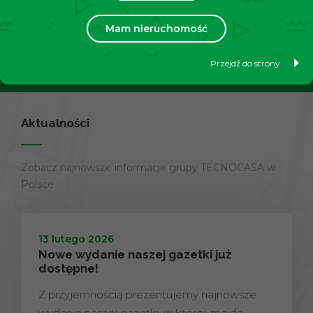
swoją nieruchomość?
Mam nieruchomość
Przejdź do strony
Dowiedz się więcej
Aktualności
Zobacz najnowsze informacje grupy TECNOCASA w
Polsce
13 lutego 2026
Nowe wydanie naszej gazetki już
dostępne!
Z przyjemnością prezentujemy najnowsze
wydanie naszej gazetki, w której znajdą