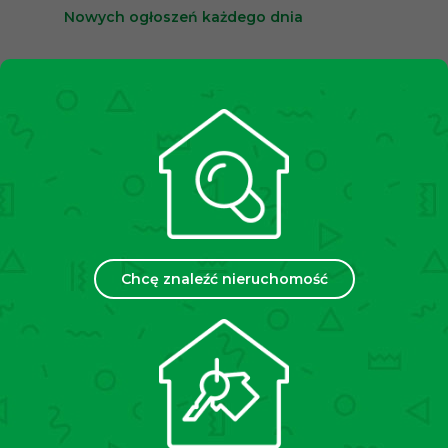
Nowych ogłoszeń każdego dnia
10,000+
Zadowolonych klientów
2500+
Spotkań miesięcznie
35
Chcę znaleźć nieruchomość
Placówek w Polsce
Chcesz sprzedać lub wynająć