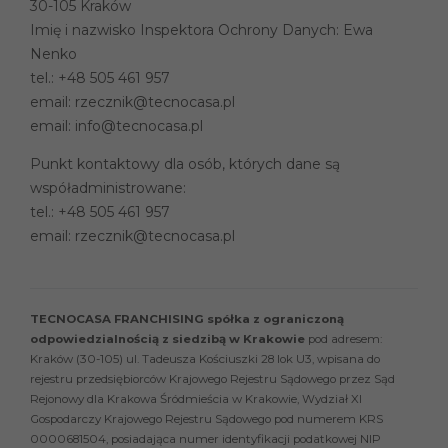
30-105 Kraków
Imię i nazwisko Inspektora Ochrony Danych: Ewa
Nenko
tel.:
+48 505 461 957
email:
rzecznik@tecnocasa.pl
email:
info@tecnocasa.pl
Punkt kontaktowy dla osób, których dane są
współadministrowane:
tel.:
+48 505 461 957
email:
rzecznik@tecnocasa.pl
TECNOCASA FRANCHISING spółka z ograniczoną
odpowiedzialnością z siedzibą w Krakowie
pod adresem:
Kraków (30-105) ul. Tadeusza Kościuszki 28 lok U3, wpisana do
rejestru przedsiębiorców Krajowego Rejestru Sądowego przez Sąd
Rejonowy dla Krakowa Śródmieścia w Krakowie, Wydział XI
Gospodarczy Krajowego Rejestru Sądowego pod numerem KRS
0000681504, posiadająca numer identyfikacji podatkowej NIP