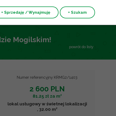
+ Sprzedaję / Wynajmuję
+ Szukam
zie Mogilskim!
powrót do listy
Numer referencyjny KRMG2/1403
2 600 PLN
2
81.25 zł za m
lokal usługowy w świetnej lokalizacji
2
, 32.00 m