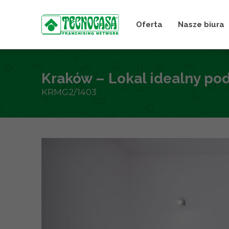
Oferta
Nasze biura
Kraków – Lokal idealny po
KRMG2/1403
+
−