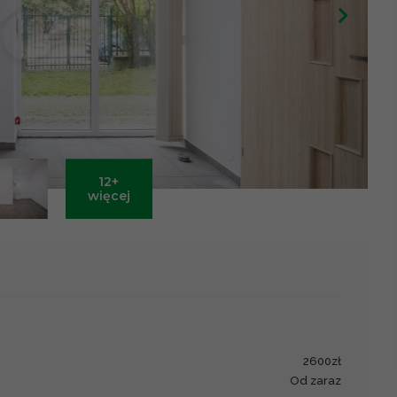
12+
Leaflet
|
©
OpenStreetMap
contributors ©
CARTO
więcej
2600zł
od zaraz