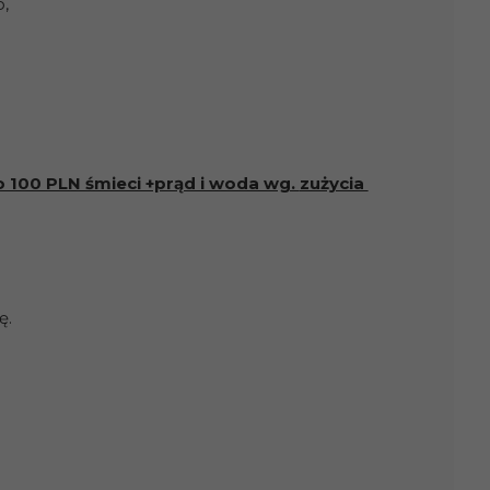
,
o 100 PLN śmieci +prąd i woda wg.
zużycia
ę.