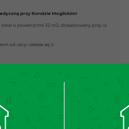
medyczną przy Rondzie Mogilskim!
al o powierzchni 32 m2, zlokalizowany przy ul.
m od ulicy i składa się z:
izualnym. Gotowy do wejścia oraz możliwy do