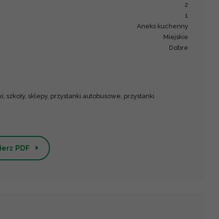
2
1
aneks kuchenny
miejskie
dobre
, szkoły, sklepy, przystanki autobusowe, przystanki
ierz PDF