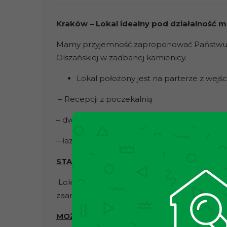
Kraków – Lokal idealny pod działalność 
Mamy przyjemność zaproponować Państwu lok
Olszańskiej w zadbanej kamienicy.
Lokal położony jest na parterze z wejście
– Recepcji z poczekalnią
– dwóch osobnych pomieszczeń
– łazienki
STAN NIERUCHOMOŚCI:
Lokal jest w dobrym stanie technicznym i w
zaaranżowania przez najemcę.
MOŻLIWOŚCI: