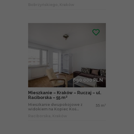
Bobrzyńskiego, Kraków
690 000 PLN
Mieszkanie – Kraków – Ruczaj – ul.
Raciborska – 55 m²
Mieszkanie dwupokojowe z
55 m
2
widokiem na Kopiec Koś...
Raciborska, Kraków