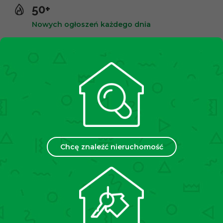
50+
Nowych ogłoszeń każdego dnia
10,000+
Zadowolonych klientów
2500+
Spotkań miesięcznie
Chcę znaleźć nieruchomość
35
Placówek w Polsce