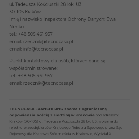
ul. Tadeusza Kościuszki 28 lok. U3
30-105 Kraków
Imię i nazwisko Inspektora Ochrony Danych: Ewa
Nenko
tel.:
+48 505 461 957
email:
rzecznik@tecnocasa.pl
email:
info@tecnocasa.pl
Punkt kontaktowy dla osób, których dane są
współadministrowane:
tel.:
+48 505 461 957
email:
rzecznik@tecnocasa.pl
TECNOCASA FRANCHISING spółka z ograniczoną
odpowiedzialnością z siedzibą w Krakowie
pod adresem:
Kraków (30-105) ul. Tadeusza Kościuszki 28 lok U3, wpisana do
rejestru przedsiębiorców Krajowego Rejestru Sądowego przez Sąd
Rejonowy dla Krakowa Śródmieścia w Krakowie, Wydział XI