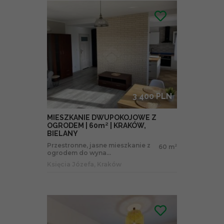
3 400 PLN
MIESZKANIE DWUPOKOJOWE Z
OGRODEM | 60m² | KRAKÓW,
BIELANY
Przestronne, jasne mieszkanie z
60 m
2
ogrodem do wyna...
Księcia Józefa, Kraków