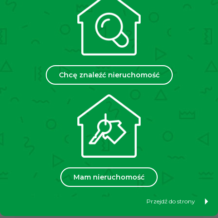
standardowej umowy pośrednictwa w najmie
(USTAWA z dnia 21 sierpnia 1997 r. o gospodarce
nieruchomościami).
Powyższa oferta ma charakter informacyjny i nie
stanowi oferty handlowej w rozumieniu art. 66 §1
Kodeksu Cywilnego.
Chcę znaleźć nieruchomość
Poproś o informacje
Nieruchomość proponowana przez
Mam nieruchomość
Agencja Nieruchomości Azory Magdalena Drogoś,
Przejdź do strony
Tomasz Wójciaks.c.