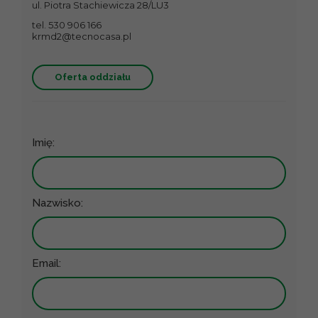
ul. Piotra Stachiewicza 28/LU3
tel. 530 906 166
krmd2@tecnocasa.pl
Oferta oddziału
Imię:
Nazwisko:
Email: