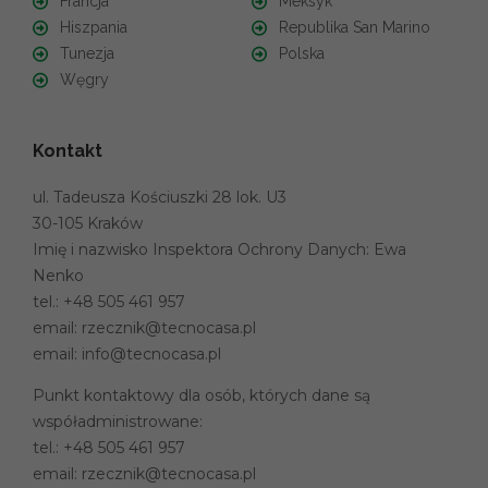
Francja
Meksyk
Hiszpania
Republika San Marino
Tunezja
Polska
Węgry
Kontakt
ul. Tadeusza Kościuszki 28 lok. U3
30-105 Kraków
Imię i nazwisko Inspektora Ochrony Danych: Ewa
Nenko
tel.:
+48 505 461 957
email:
rzecznik@tecnocasa.pl
email:
info@tecnocasa.pl
Punkt kontaktowy dla osób, których dane są
współadministrowane:
tel.:
+48 505 461 957
email:
rzecznik@tecnocasa.pl