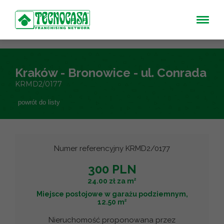
Kraków - Bronowice - ul. Conrada
KRMD2/0177
powrót do listy
Numer referencyjny KRMD2/0177
300 PLN
2
24.00 zł za m
Miejsce postojowe w garażu podziemnym,
2
12.50 m
Nieruchomość proponowana przez