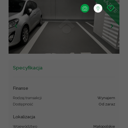
+
−
Leaflet
|
©
OpenStreetMap
contributors ©
CARTO
Specyfikacja
Finanse
Rodzaj transakcji
wynajem
Dostępność
od zaraz
Lokalizacja
Województwo
małopolskie