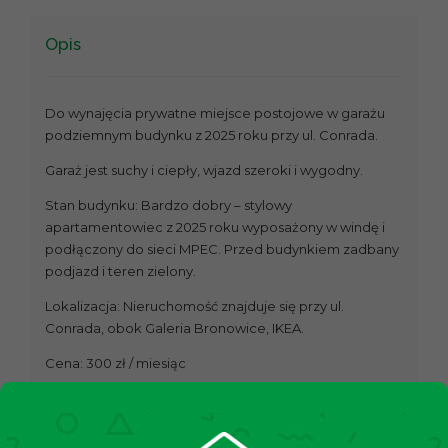
Opis
Do wynajęcia prywatne miejsce postojowe w garażu
podziemnym budynku z 2025 roku przy ul. Conrada.
Garaż jest suchy i ciepły, wjazd szeroki i wygodny.
Stan budynku: Bardzo dobry – stylowy
apartamentowiec z 2025 roku wyposażony w windę i
podłączony do sieci MPEC. Przed budynkiem zadbany
podjazd i teren zielony.
Lokalizacja: Nieruchomość znajduje się przy ul.
Conrada, obok Galeria Bronowice, IKEA.
Cena: 300 zł / miesiąc
Zgodnie z ustawą o gospodarce nieruchomościami
(Rozdział 2, Art. 180, pkt 3), przed prezentacją
nieruchomości konieczne jest podpisanie