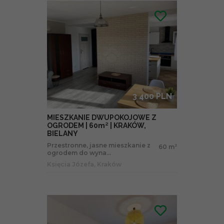
3 400 PLN
MIESZKANIE DWUPOKOJOWE Z
OGRODEM | 60m² | KRAKÓW,
BIELANY
Przestronne, jasne mieszkanie z
60 m
2
ogrodem do wyna...
Księcia Józefa, Kraków