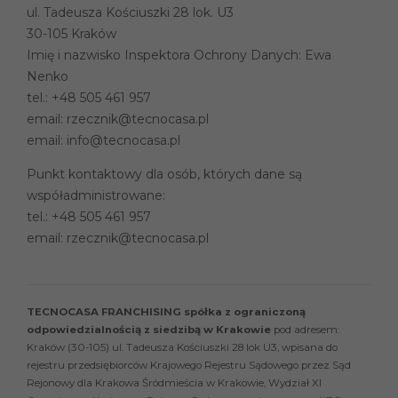
ul. Tadeusza Kościuszki 28 lok. U3
30-105 Kraków
Imię i nazwisko Inspektora Ochrony Danych: Ewa
Nenko
tel.:
+48 505 461 957
email:
rzecznik@tecnocasa.pl
email:
info@tecnocasa.pl
Punkt kontaktowy dla osób, których dane są
współadministrowane:
tel.:
+48 505 461 957
email:
rzecznik@tecnocasa.pl
TECNOCASA FRANCHISING spółka z ograniczoną
odpowiedzialnością z siedzibą w Krakowie
pod adresem:
Kraków (30-105) ul. Tadeusza Kościuszki 28 lok U3, wpisana do
rejestru przedsiębiorców Krajowego Rejestru Sądowego przez Sąd
Rejonowy dla Krakowa Śródmieścia w Krakowie, Wydział XI