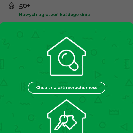
50+
Nowych ogłoszeń każdego dnia
10,000+
Zadowolonych klientów
2500+
Spotkań miesięcznie
Chcę znaleźć nieruchomość
35
Placówek w Polsce