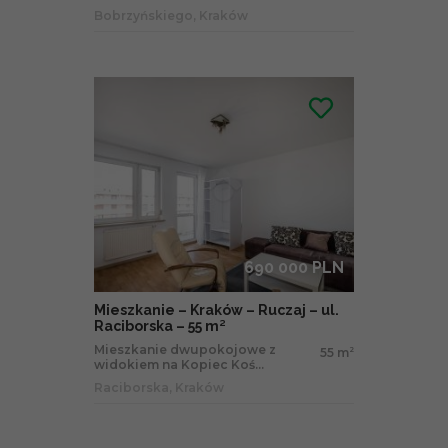
Bobrzyńskiego, Kraków
690 000 PLN
Mieszkanie – Kraków – Ruczaj – ul.
Raciborska – 55 m²
Mieszkanie dwupokojowe z
55 m
2
widokiem na Kopiec Koś...
Raciborska, Kraków