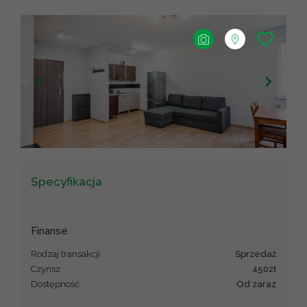
+
−
Leaflet
|
©
OpenStreetMap
contributors ©
CARTO
Specyfikacja
Finanse
Rodzaj transakcji
sprzedaż
Czynsz
450zł
Dostępność
od zaraz