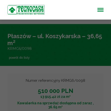
Płaszów – ul. Koszykarska – 36,65
m²
KRMG6/0098
powrót do listy
Numer referencyjny KRMG6/0098
510 000 PLN
2
13 915.42 zł za m
Kawalerka na sprzedaż dostępna od zaraz ,
2
36.65 m