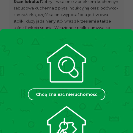
Stan lokalu:
Dobry – w salonie z aneksem kuchennym
zabudowa kuchenna z płytą indukcyjną oraz lodówko-
zamrażarką, część salonu wyposażona jest w dwa
stoliki, duży jadalniany stół wraz z krzesłami a także
sofę z funkcją spania. W łazience pralka, umywalka,
kabina prysznicowa oraz WC.
Lokalizacja:
Okolica bardzo zielona i spokojna,
pobliski Park Rzeczny Ogród Płaszów z pewnością
dostarczy terenu do relaksu. Miejsce jest dobrze
skomunikowane. Około 500 m do przystanku
autobusowego „Koszykarska”. W pobliżu żłobek,
przedszkole oraz szkoła podstawowa. Lokalizacja ta
zapewnia dodatkowo dobry dostęp do autostrady A4.
Chcę znaleźć nieruchomość
Cena:
510.000 zł
Informujemy, że przed obejrzeniem nieruchomości
podpisujemy umowę pośrednictwa w kupnie.
We would like to inform you that before viewing the
property, we sing a purchase agency agreement.