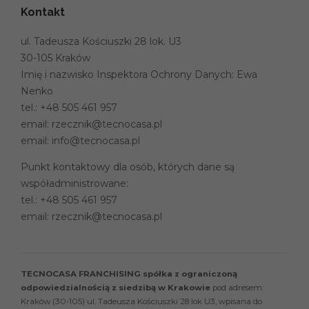
Kontakt
ul. Tadeusza Kościuszki 28 lok. U3
30-105 Kraków
Imię i nazwisko Inspektora Ochrony Danych: Ewa
Nenko
tel.:
+48 505 461 957
email:
rzecznik@tecnocasa.pl
email:
info@tecnocasa.pl
Punkt kontaktowy dla osób, których dane są
współadministrowane:
tel.:
+48 505 461 957
email:
rzecznik@tecnocasa.pl
TECNOCASA FRANCHISING spółka z ograniczoną
odpowiedzialnością z siedzibą w Krakowie
pod adresem:
Kraków (30-105) ul. Tadeusza Kościuszki 28 lok U3, wpisana do