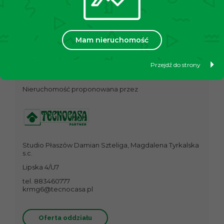
Zapraszamy do oglądania!
Mam nieruchomość
Poproś o informacje
Przejdź do strony
Nieruchomość proponowana przez
Studio Płaszów Damian Szteliga, Magdalena Tyrkalska
s.c.
Lipska 4/U7
tel. 883460777
krmg6@tecnocasa.pl
Oferta oddziału