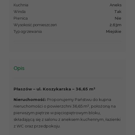
Kuchnia
aneks
Winda
Tak
Piwnica
Nie
Wysokość pomieszczeń
2,63m
Typ ogrzewania
Miejskie
Opis
Płaszów – ul. Koszykarska – 36,65 m
²
Nieruchomość:
Proponujemy Państwu do kupna
nieruchomości o powierzchni 36,65 m
²,
położoną na
pierwszym piętrze w pięciopiętrowym bloku,
składającą się z salonu z aneksem kuchennym, łazienki
z WC oraz przedpokoju.