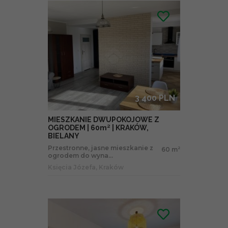
3 400 PLN
MIESZKANIE DWUPOKOJOWE Z
OGRODEM | 60m² | KRAKÓW,
BIELANY
Przestronne, jasne mieszkanie z
60 m
2
ogrodem do wyna...
Księcia Józefa, Kraków