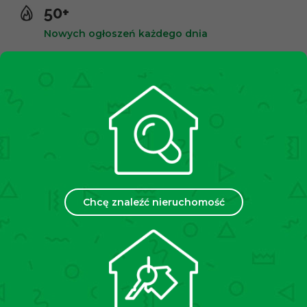
50+
Nowych ogłoszeń każdego dnia
10,000+
Zadowolonych klientów
2500+
Spotkań miesięcznie
Chcę znaleźć nieruchomość
35
Placówek w Polsce