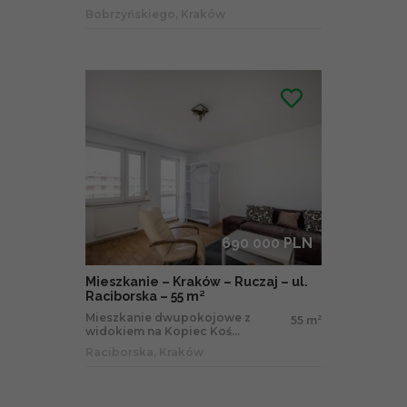
Bobrzyńskiego, Kraków
690 000 PLN
Mieszkanie – Kraków – Ruczaj – ul.
Raciborska – 55 m²
Mieszkanie dwupokojowe z
55 m
2
widokiem na Kopiec Koś...
Raciborska, Kraków