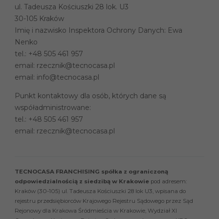
ul. Tadeusza Kościuszki 28 lok. U3
30-105 Kraków
Imię i nazwisko Inspektora Ochrony Danych: Ewa
Nenko
tel.:
+48 505 461 957
email:
rzecznik@tecnocasa.pl
email:
info@tecnocasa.pl
Punkt kontaktowy dla osób, których dane są
współadministrowane:
tel.:
+48 505 461 957
email:
rzecznik@tecnocasa.pl
TECNOCASA FRANCHISING spółka z ograniczoną
odpowiedzialnością z siedzibą w Krakowie
pod adresem:
Kraków (30-105) ul. Tadeusza Kościuszki 28 lok U3, wpisana do
rejestru przedsiębiorców Krajowego Rejestru Sądowego przez Sąd
Rejonowy dla Krakowa Śródmieścia w Krakowie, Wydział XI