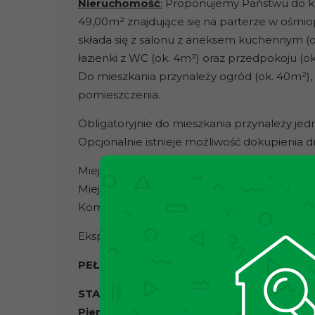
Nieruchomość
:
Proponujemy Państwu do ku
49,00m² znajdujące się na parterze w ośm
składa się z salonu z aneksem kuchennym (ok. 
łazienki z WC (ok. 4m²) oraz przedpokoju (ok
Do mieszkania przynależy ogród (ok. 40m²), 
pomieszczenia.
Obligatoryjnie do mieszkania przynależy je
Opcjonalnie istnieje możliwość dokupienia 
Miejsce postojowe podziemne w kwocie 50 
Miejsce postojowe naziemne w kwocie 35 00
Komórka lokatorska w kwocie 20 000zł.
Ekspozycja: zachodnia
PEŁNA WŁASNOŚĆ Z KSIĘGĄ WIECZYSTĄ.
STAN DEWELOPERSKI – mieszkanie do włas
Pierwsze fotografie mają charakter wyłąc