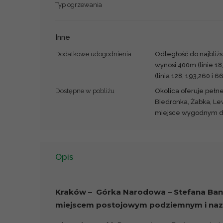
Typ ogrzewania
Inne
Dodatkowe udogodnienia
Odległość do najbliż
wynosi 400m (linie 18
(linia 128, 193,260 i 66
Dostępne w pobliżu
Okolica oferuje pełn
Biedronka, Żabka, Lew
miejsce wygodnym dl
Opis
Kraków – Górka Narodowa – Stefana Ban
miejscem postojowym podziemnym i naz