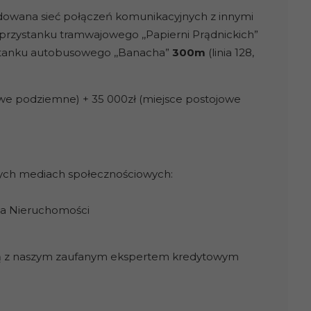
dowana sieć połączeń komunikacyjnych z innymi
 przystanku tramwajowego ,,Papierni Prądnickich”
rzystanku autobusowego ,,Banacha”
300m
(linia 128,
owe podziemne) + 35 000zł (miejsce postojowe
zych mediach społecznościowych:
ja Nieruchomości
wą z naszym zaufanym ekspertem kredytowym