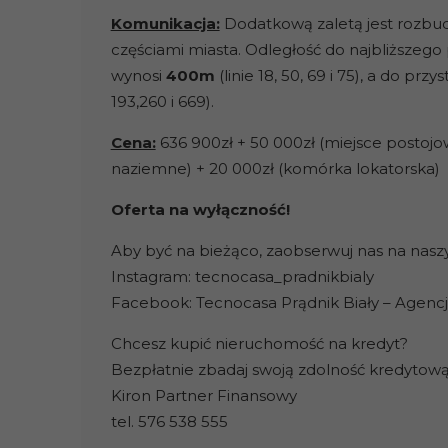
Komunikacja:
Dodatkową zaletą jest rozbu
częściami miasta. Odległość do najbliższego
wynosi
400m
(linie 18, 50, 69 i 75), a do p
193,260 i 669).
Cena:
636 900zł + 50 000zł (miejsce postoj
naziemne) + 20 000zł (komórka lokatorska)
Oferta na wyłączność!
Aby być na bieżąco, zaobserwuj nas na nas
Instagram: tecnocasa_pradnikbialy
Facebook: Tecnocasa Prądnik Biały – Agenc
Chcesz kupić nieruchomość na kredyt?
Bezpłatnie zbadaj swoją zdolność kredyto
Kiron Partner Finansowy
tel. 576 538 555