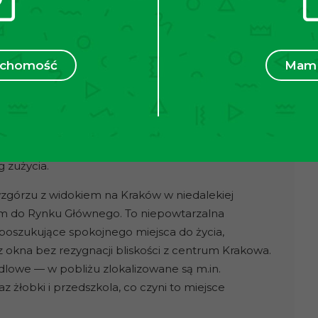
eruchomości.
 ośmiopiętrowym budynku z dwoma windami
ztałcie prostej bryły wykonany z dbałością o
ruchomość
Mam 
legancję. Dodatkowo przy wejściu do budynku
 woda realizowane z sieci miejskiej.
0 zł/miesiąc
(w czynszu zawarte są: zaliczka na
śmieci, utrzymanie części wspólnych, fundusz
 zużycia.
górzu z widokiem na Kraków w niedalekiej
9km do Rynku Głównego. To niepowtarzalna
 poszukujące spokojnego miejsca do życia,
 okna bez rezygnacji bliskości z centrum Krakowa.
dlowe — w pobliżu zlokalizowane są m.in.
 żłobki i przedszkola, co czyni to miejsce