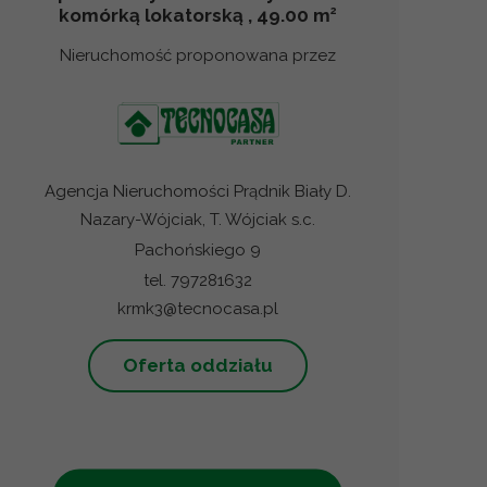
2
komórką lokatorską , 49.00 m
Nieruchomość proponowana przez
Agencja Nieruchomości Prądnik Biały D.
Nazary-Wójciak, T. Wójciak s.c.
Pachońskiego 9
tel. 797281632
krmk3@tecnocasa.pl
Oferta oddziału