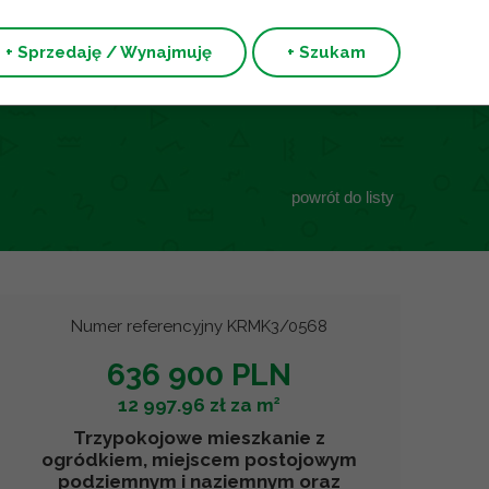
+ Sprzedaję / Wynajmuję
+ Szukam
powrót do listy
Numer referencyjny KRMK3/0568
636 900 PLN
2
12 997.96 zł za m
Trzypokojowe mieszkanie z
ogródkiem, miejscem postojowym
podziemnym i naziemnym oraz