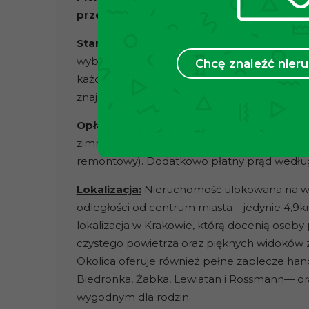
przedstawiają one faktycznego stanu ni
Stan budynku:
Nieruchomość mieści się w
wybudowanym w 2024 r. Jest to budynek w ks
Chcę znaleźć nie
każdy szczegół, prezentujący nienaganną e
znajduje się domofon. Ogrzewanie oraz ciepła
Opłaty:
Czynsz administracyjny wynosi ok.
70
zimną oraz ciepłą wodę, ogrzewanie, wywóz 
remontowy). Dodatkowo płatny prąd według
Lokalizacja:
Nieruchomość ulokowana na wz
odległości od centrum miasta – jedynie 4,
lokalizacja w Krakowie, którą docenią osoby
czystego powietrza oraz pięknych widoków z
Okolica oferuje również pełne zaplecze han
Biedronka, Żabka, Lewiatan i Rossmann— oraz
wygodnym dla rodzin.