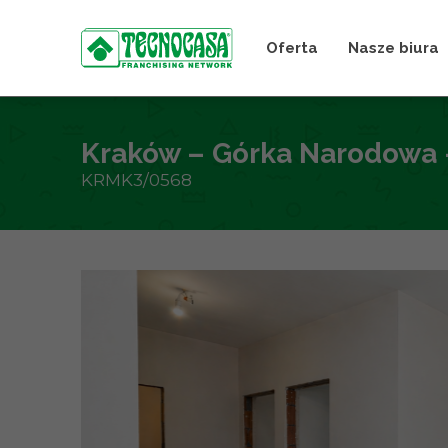
Oferta
Nasze biura
Kraków – Górka Narodowa 
KRMK3/0568
+
−