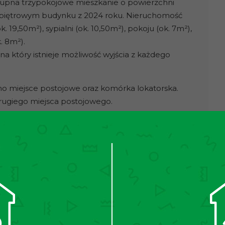
pna trzypokojowe mieszkanie o powierzchni
iopiętrowym budynku z 2024 roku. Nieruchomość
19,50m²), sypialni (ok. 10,50m²), pokoju (ok. 7m²),
. 8m²).
na który istnieje możliwość wyjścia z każdego
dno miejsce postojowe oraz komórka lokatorska.
drugiego miejsca postojowego.
000zł,
0zł,
nej aranżacji.
znie poglądowy i stanowią wizualizacje; nie