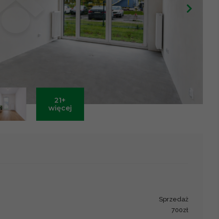
21+
Leaflet
|
©
OpenStreetMap
contributors ©
CARTO
więcej
sprzedaż
700zł