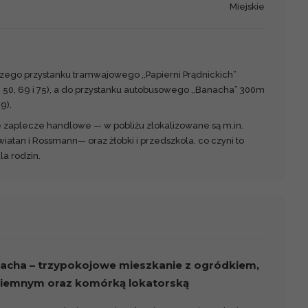
Miejskie
szego przystanku tramwajowego ,,Papierni Prądnickich”
, 50, 69 i 75), a do przystanku autobusowego ,,Banacha” 300m
9).
e zaplecze handlowe — w pobliżu zlokalizowane są m.in.
iatan i Rossmann— oraz żłobki i przedszkola, co czyni to
a rodzin.
acha – trzypokojowe mieszkanie z ogródkiem,
iemnym oraz komórką lokatorską