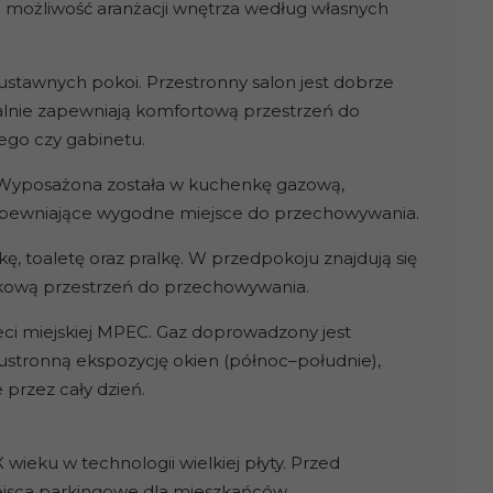
e możliwość aranżacji wnętrza według własnych
 ustawnych pokoi. Przestronny salon jest dobrze
alnie zapewniają komfortową przestrzeń do
ego czy gabinetu.
a. Wyposażona została w kuchenkę gazową,
i zapewniające wygodne miejsce do przechowywania.
, toaletę oraz pralkę. W przedpokoju znajdują się
tkową przestrzeń do przechowywania.
ci miejskiej MPEC. Gaz doprowadzony jest
ustronną ekspozycję okien (północ–południe),
przez cały dzień.
ieku w technologii wielkiej płyty. Przed
jsca parkingowe dla mieszkańców.