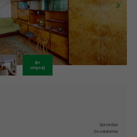
8+
Leaflet
|
©
OpenStreetMap
contributors ©
CARTO
więcej
sprzedaż
Do ustalenia