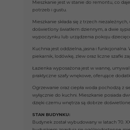
Mieszkanie jest w stanie do remontu, co daj
potrzeb i gustu.
Mieszkanie składa się z trzech niezależnych,
doświetlony światłem dziennym, a dwie sypi
wypoczynku lub urządzenia pokoju dziecięc
Kuchnia jest oddzielna, jasna i funkcjonaln
piekarnik, lodówkę, zlew oraz liczne szafk
Łazienka wyposażona jest w wannę, umywalkę
praktyczne szafy wnękowe, oferujące doda
Ogrzewanie oraz ciepła woda pochodzą z sie
wyłącznie do kuchni. Mieszkanie posiada dw
dzięki czemu wnętrza są dobrze doświetlone 
STAN BUDYNKU:
Budynek został wybudowany w latach 70. XX w
budynkiem znajdują się ogólnodostępne mie