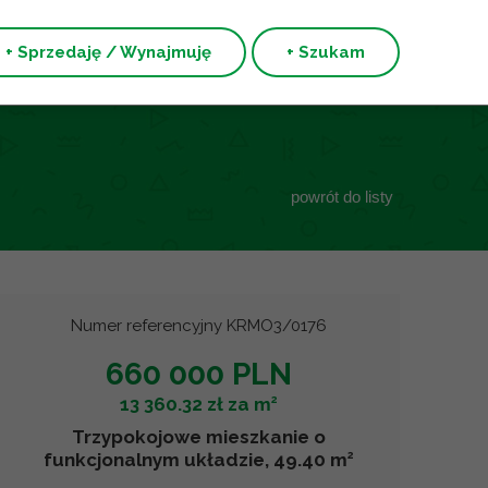
+ Sprzedaję / Wynajmuję
+ Szukam
powrót do listy
Numer referencyjny KRMO3/0176
660 000 PLN
2
13 360.32 zł za m
Trzypokojowe mieszkanie o
2
funkcjonalnym układzie, 49.40 m