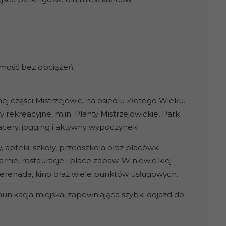
omość bez obciążeń.
ej części Mistrzejowic, na osiedlu Złotego Wieku.
ny rekreacyjne, m.in. Planty Mistrzejowickie, Park
acery, jogging i aktywny wypoczynek.
 apteki, szkoły, przedszkola oraz placówki
rnie, restauracje i place zabaw. W niewielkiej
erenada, kino oraz wiele punktów usługowych.
ikacja miejska, zapewniająca szybki dojazd do