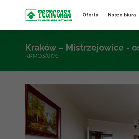
Oferta
Nasze biura
Kraków – Mistrzejowice - o
KRMO3/0176
+
−