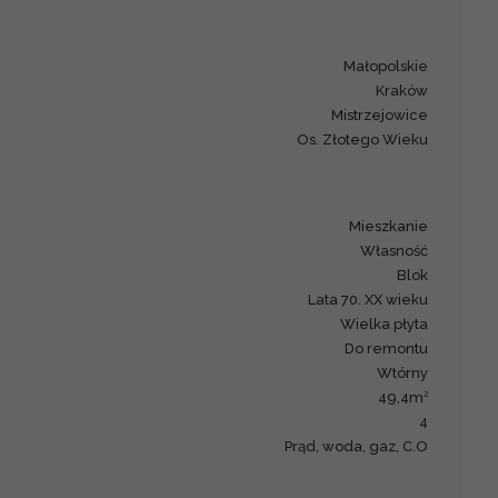
małopolskie
Kraków
Mistrzejowice
os. Złotego Wieku
mieszkanie
Własność
blok
Lata 70. XX wieku
wielka płyta
Do remontu
Wtórny
2
49,4m
4
Prąd, woda, gaz, C.O