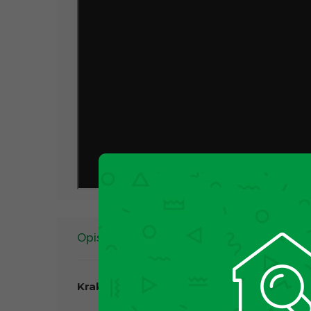
Opis
Kraków – Mistrzejowice – os. Złotego Wi