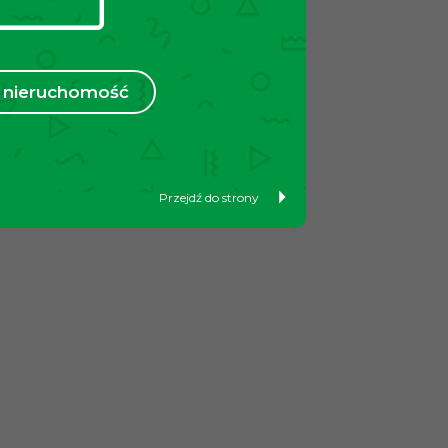
nieruchomość
Przejdź do strony