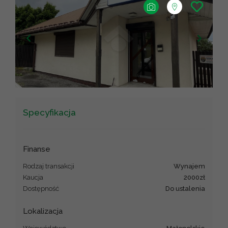
+
−
Leaflet
|
©
OpenStreetMap
contributors ©
CARTO
Specyfikacja
Finanse
Rodzaj transakcji
wynajem
Kaucja
2000zł
Dostępność
Do ustalenia
Lokalizacja