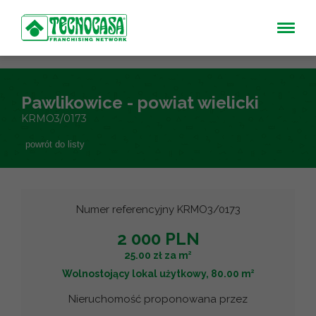
Pawlikowice - powiat wielicki
KRMO3/0173
powrót do listy
Numer referencyjny KRMO3/0173
2 000 PLN
2
25.00 zł za m
2
Wolnostojący lokal użytkowy, 80.00 m
Nieruchomość proponowana przez