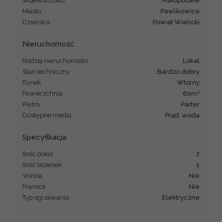
Województwo
małopolskie
Miasto
Pawlikowice
Dzielnica
powiat Wielicki
Nieruchomość
Rodzaj nieruchomości
lokal
Stan techniczny
bardzo dobry
Rynek
Wtórny
2
Powierzchnia
60m
Piętro
Parter
Dostępne media
Prąd, woda
Specyfikacja
Ilość pokoi
2
Ilość łazienek
1
Winda
Nie
Piwnica
Nie
Typ ogrzewania
Elektryczne