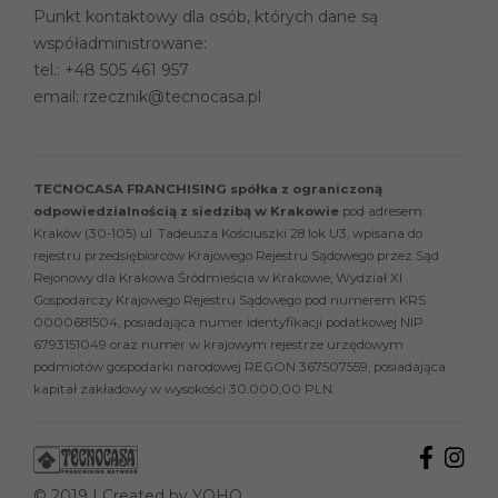
Punkt kontaktowy dla osób, których dane są
współadministrowane:
tel.:
+48 505 461 957
email:
rzecznik@tecnocasa.pl
TECNOCASA FRANCHISING spółka z ograniczoną
odpowiedzialnością z siedzibą w Krakowie
pod adresem:
Kraków (30-105) ul. Tadeusza Kościuszki 28 lok U3, wpisana do
rejestru przedsiębiorców Krajowego Rejestru Sądowego przez Sąd
Rejonowy dla Krakowa Śródmieścia w Krakowie, Wydział XI
Gospodarczy Krajowego Rejestru Sądowego pod numerem KRS
0000681504, posiadająca numer identyfikacji podatkowej NIP
6793151049 oraz numer w krajowym rejestrze urzędowym
podmiotów gospodarki narodowej REGON 367507559, posiadająca
kapitał zakładowy w wysokości 30.000,00 PLN.
© 2019 | Created by
YOHO