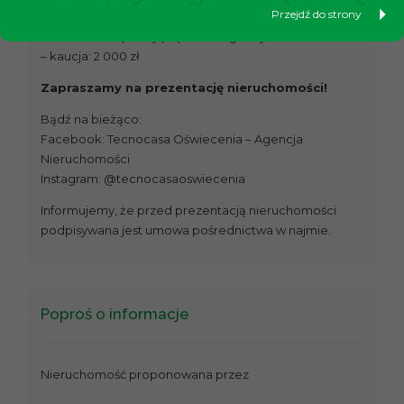
Przejdź do strony
– brak czynszu administracyjnego
– dodatkowo płatny prąd według zużycia
– kaucja: 2 000 zł
Zapraszamy na prezentację nieruchomości!
Bądź na bieżąco:
Facebook: Tecnocasa Oświecenia – Agencja
Nieruchomości
Instagram: @tecnocasaoswiecenia
Informujemy, że przed prezentacją nieruchomości
podpisywana jest umowa pośrednictwa w najmie.
Poproś o informacje
Nieruchomość proponowana przez