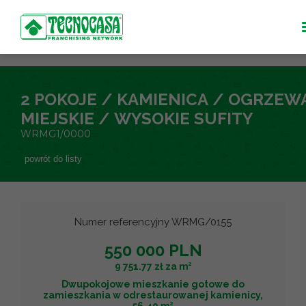
2 POKOJE / KAMIENICA / OGRZEW
MIEJSKIE / WYSOKIE SUFITY
WRMG1/0000
powrót do listy
Numer referencyjny WRMG/0155
550 000 PLN
2
9 751.77 zł za m
Dwupokojowe mieszkanie gotowe do
zamieszkania w odrestaurowanej kamienicy,
2