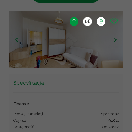
+
−
Leaflet
|
©
OpenStreetMap
contributors ©
CARTO
Specyfikacja
Finanse
Rodzaj transakcji
sprzedaż
Czynsz
910zł
Dostępność
Od zaraz