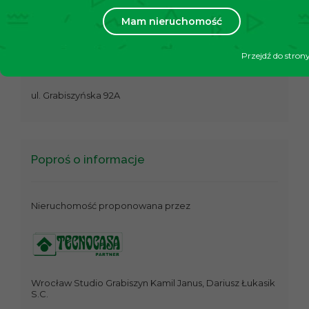
Mam nieruchomość
Mieszkanie stanowi bardzo dobrą propozycję dla osób szukaj
Agencja Nieruchomości Tecnocasa
Przejdź do stron
Oddział II Grabiszyn
ul. Grabiszyńska 92A
Poproś o informacje
Nieruchomość proponowana przez
Wrocław Studio Grabiszyn Kamil Janus, Dariusz Łukasik
S.C.