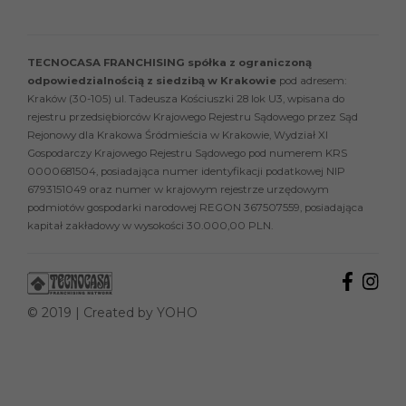
TECNOCASA FRANCHISING spółka z ograniczoną
odpowiedzialnością z siedzibą w Krakowie
pod adresem:
Kraków (30-105) ul. Tadeusza Kościuszki 28 lok U3, wpisana do
rejestru przedsiębiorców Krajowego Rejestru Sądowego przez Sąd
Rejonowy dla Krakowa Śródmieścia w Krakowie, Wydział XI
Gospodarczy Krajowego Rejestru Sądowego pod numerem KRS
0000681504, posiadająca numer identyfikacji podatkowej NIP
6793151049 oraz numer w krajowym rejestrze urzędowym
podmiotów gospodarki narodowej REGON 367507559, posiadająca
kapitał zakładowy w wysokości 30.000,00 PLN.
© 2019 | Created by
YOHO