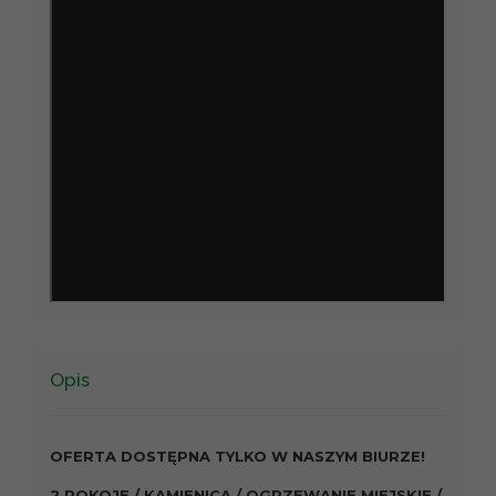
Opis
OFERTA DOSTĘPNA TYLKO W NASZYM BIURZE!
2 POKOJE / KAMIENICA / OGRZEWANIE MIEJSKIE / WYSO