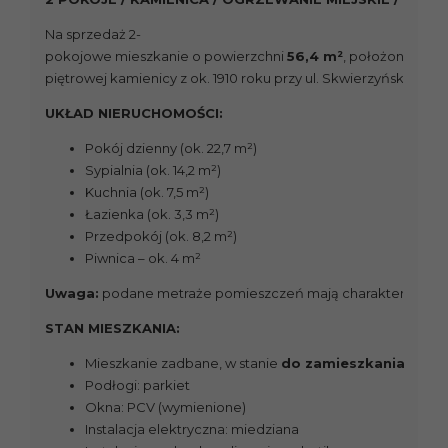
Na sprzedaż 2-
pokojowe mieszkanie o powierzchni
56,4 m²
, położone na
4
piętrowej kamienicy z ok. 1910 roku przy ul. Skwierzyńskiej 
UKŁAD NIERUCHOMOŚCI:
Pokój dzienny (ok. 22,7 m²)
Sypialnia (ok. 14,2 m²)
Kuchnia (ok. 7,5 m²)
Łazienka (ok. 3,3 m²)
Przedpokój (ok. 8,2 m²)
Piwnica – ok. 4 m²
Uwaga:
podane metraże pomieszczeń mają charakter orientac
STAN MIESZKANIA:
Mieszkanie zadbane, w stanie
do zamieszkania
Podłogi: parkiet
Okna: PCV (wymienione)
Instalacja elektryczna: miedziana