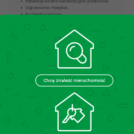
Instalacja wodno-kanalizacyjna: plastikowa
Ogrzewanie: miejskie
Kuchenka gazowa
STAN BUDYNKU:
Kamienica z ok. 1910 roku
Elewacja po remoncie w
2024 roku
Dach po remoncie w
2024 roku
Klatka schodowa odświeżona w
2021 roku
Budynek zadbany, w bardzo dobrym stanie techniczny
Dostępna
suszarnia na strychu
dla mieszkańców
OPŁATY:
Chcę znaleźć nieruchomość
Czynsz administracyjny:
910 zł
Fundusz remontowy:
56,4 zł
Prąd: ok.
150 zł
STAN PRAWNY: Własnościowe
CENA: 550 000 zł
PODSUMOWANIE: