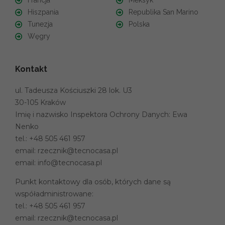
Francja
Meksyk
Hiszpania
Republika San Marino
Tunezja
Polska
Węgry
Kontakt
ul. Tadeusza Kościuszki 28 lok. U3
30-105 Kraków
Imię i nazwisko Inspektora Ochrony Danych: Ewa
Nenko
tel.:
+48 505 461 957
email:
rzecznik@tecnocasa.pl
email:
info@tecnocasa.pl
Punkt kontaktowy dla osób, których dane są
współadministrowane:
tel.:
+48 505 461 957
email:
rzecznik@tecnocasa.pl