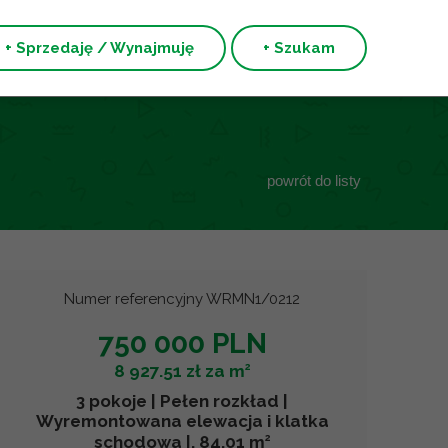
+ Sprzedaję / Wynajmuję
+ Szukam
powrót do listy
Numer referencyjny WRMN1/0212
750 000 PLN
2
8 927.51 zł za m
3 pokoje | Pełen rozkład |
Wyremontowana elewacja i klatka
2
schodowa |, 84.01 m