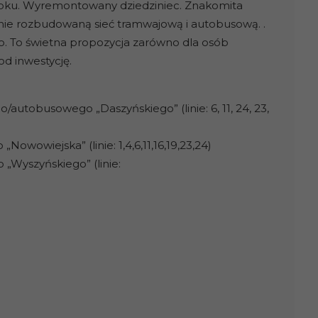
ku. Wyremontowany dziedziniec. Znakomita
nie rozbudowaną sieć tramwajową i autobusową. .
o. To świetna propozycja zarówno dla osób
od inwestycję.
autobusowego „Daszyńskiego” (linie: 6, 11, 24, 23,
wowiejska” (linie: 1,4,6,11,16,19,23,24)
„Wyszyńskiego” (linie: