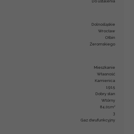
do ustalenia
dolnośląskie
Wrocław
Ołbin
Żeromskiego
mieszkanie
Własność
kamienica
1915
Dobry stan
Wtórny
2
84,01m
3
Gaz dwufunkcyjny