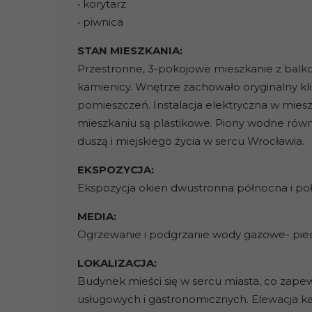
• korytarz
• piwnica
STAN MIESZKANIA:
Przestronne, 3-pokojowe mieszkanie z balk
kamienicy. Wnętrze zachowało oryginalny klim
pomieszczeń. Instalacja elektryczna w mies
mieszkaniu są plastikowe. Piony wodne równi
duszą i miejskiego życia w sercu Wrocławia.
EKSPOZYCJA:
Ekspozycja okien dwustronna północna i po
MEDIA:
Ogrzewanie i podgrzanie wody gazowe- pie
LOKALIZACJA:
Budynek mieści się w sercu miasta, co zape
usługowych i gastronomicznych. Elewacja k