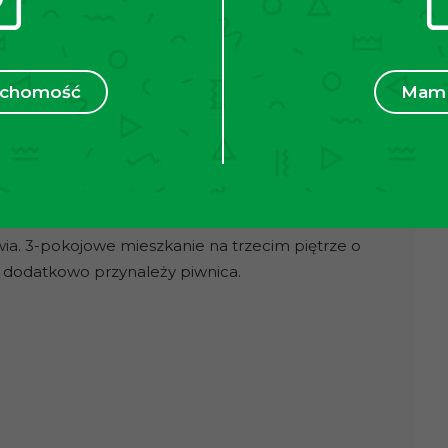
ruchomość
Mam 
mienicy w sercu Wrocławia ?
 Ciebie!
a. 3-pokojowe mieszkanie na trzecim piętrze o
 dodatkowo przynależy piwnica.