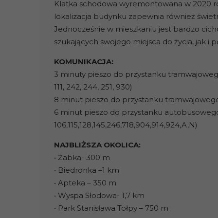
Klatka schodowa wyremontowana w 2020 ro
lokalizacja budynku zapewnia również świet
Jednocześnie w mieszkaniu jest bardzo cich
szukających swojego miejsca do życia, jak i p
KOMUNIKACJA:
3 minuty pieszo do przystanku tramwajowego/
111, 242, 244, 251, 930)
8 minut pieszo do przystanku tramwajowego „No
6 minut pieszo do przystanku autobusowego 
106,115,128,145,246,718,904,914,924,A,N)
NAJBLIŻSZA OKOLICA:
• Żabka- 300 m
• Biedronka –1 km
• Apteka – 350 m
• Wyspa Słodowa- 1,7 km
• Park Stanisława Tołpy – 750 m