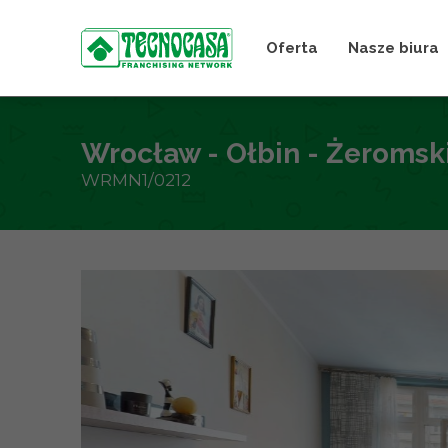
Oferta
Nasze biura
Wrocław - Ołbin - Żeromsk
WRMN1/0212
+
−