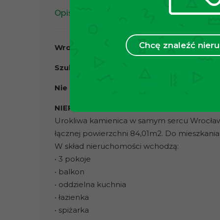
Opis
Chcę znaleźć nie
Wrocław – Ołbin– ul. Żeromskiego
Szukasz mieszkania z duszą w pięknej ka
Nie szukaj dalej! Ta oferta jest właśnie dla
NIERUCHOMOŚĆ:
Urokliwa kamienica w samym sercu Wrocławi
łącznej powierzchni 84,01m2. Do mieszkania
W skład nieruchomości wchodzą:
• 3 pokoje
• balkon
• oddzielna kuchnia
• łazienka
• spiżarka