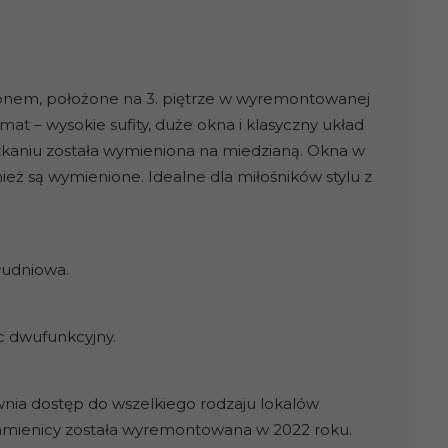
onem, położone na 3. piętrze w wyremontowanej
at – wysokie sufity, duże okna i klasyczny układ
zkaniu została wymieniona na miedzianą. Okna w
eż są wymienione. Idealne dla miłośników stylu z
łudniowa.
c dwufunkcyjny.
wnia dostęp do wszelkiego rodzaju lokalów
amienicy została wyremontowana w 2022 roku.