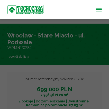
Wrocław - Stare Miasto - ul.
Podwale
WRMN1/0282
powrót do listy
Numer referencyjny WRMN1/0282
699 000 PLN
2
7 958.56 zł za m
4 pokoje | Do zamieszkania | Dwustronne |
2
Kamienica po remoncie, 87.83 m