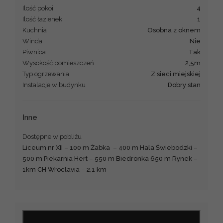
Ilość pokoi
4
Ilość łazienek
1
Kuchnia
Osobna z oknem
Winda
Nie
Piwnica
Tak
Wysokość pomieszczeń
2,5m
Typ ogrzewania
Z sieci miejskiej
Instalacje w budynku
Dobry stan
Inne
Dostępne w pobliżu
Liceum nr XII – 100 m Żabka – 400 m Hala Świebodzki –
500 m Piekarnia Hert – 550 m Biedronka 650 m Rynek –
1km CH Wroclavia – 2,1 km