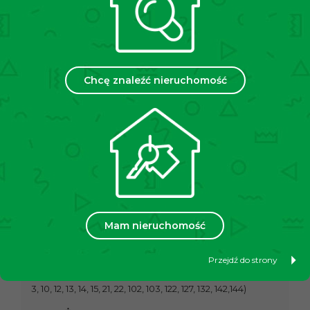
Jasne i dwustronne mieszkanie o wysokości
pomieszczeń 2,5 m, gotowe do zamieszkania. Na
podłogach panele oraz kafle, okna PCV. W pełni
wyposażona kuchnia oraz wyjątkowo duża,
komfortowa łazienka z wanną. To idealna, funkcjonalna
Chcę znaleźć nieruchomość
propozycja zarówno do użytku własnego, jak i w
celach inwestycyjnych.
STAN BUDYNKU:
Kamienica po remoncie elewacji.
MEDIA:
Ogrzewanie i podgrzanie wody – z sieci miejskiej.
STAN PRAWNY:
Pełna własność z księgą wieczystą.
Mam nieruchomość
KOMUNIKACJA:
5 minut pieszo do przystanku
Przejdź do strony
tramwajowego/autobusowego „pl. Jana Pawła II” (linie:
3, 10, 12, 13, 14, 15, 21, 22, 102, 103, 122, 127, 132, 142,144)