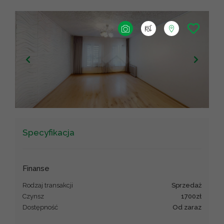
+
−
Leaflet
|
©
OpenStreetMap
contributors ©
CARTO
Specyfikacja
Finanse
Rodzaj transakcji
sprzedaż
Czynsz
1700zł
Dostępność
Od zaraz