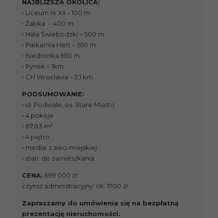
NAJBLIŻSZA OKOLICA:
• Liceum nr XII – 100 m
• Żabka – 400 m
• Hala Świebodzki – 500 m
• Piekarnia Hert – 550 m
• Biedronka 650 m
• Rynek – 1km
• CH Wroclavia – 2,1 km
PODSUMOWANIE:
• ul. Podwale, os. Stare Miasto
• 4 pokoje
• 87,83 m²
• 4 piętro
• media: z sieci miejskiej
• stan: do zamieszkania
CENA:
699 000 zł
czynsz administracyjny: ok. 1700 zł
Zapraszamy do umówienia się na bezpłatną
prezentację nieruchomości.