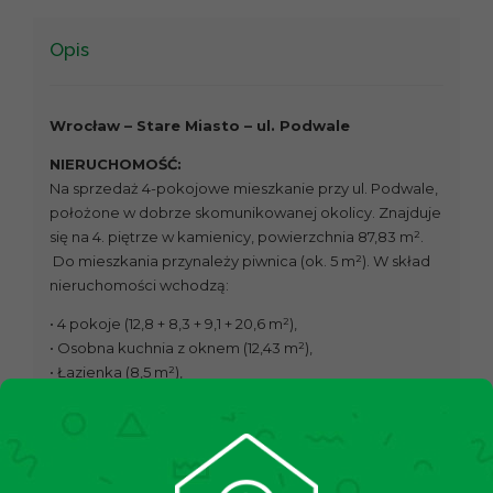
Opis
Wrocław – Stare Miasto – ul. Podwale
NIERUCHOMOŚĆ:
Na sprzedaż 4-pokojowe mieszkanie przy ul. Podwale,
położone w dobrze skomunikowanej okolicy. Znajduje
się na 4. piętrze w kamienicy, powierzchnia 87,83 m².
Do mieszkania przynależy piwnica (ok. 5 m²). W skład
nieruchomości wchodzą:
• 4 pokoje (12,8 + 8,3 + 9,1 + 20,6 m²),
• Osobna kuchnia z oknem (12,43 m²),
• Łazienka (8,5 m²),
• Przedpokój (3,6 m²).
• Korytarz (3,9 + 6,5 m²),
• Pomieszczenie gospodarcze (2,1 m²).
STAN MIESZKANIA: