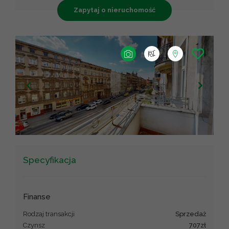
Zapytaj o nieruchomość
+
−
Leaflet
|
©
OpenStreetMap
contributors ©
CARTO
Specyfikacja
Finanse
Rodzaj transakcji
sprzedaż
Czynsz
707zł