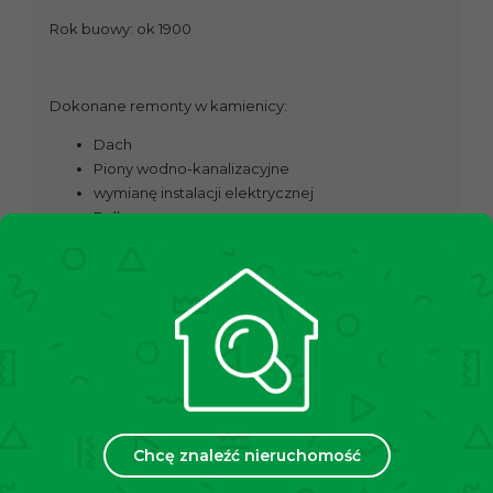
Rok buowy: ok 1900
Dokonane remonty w kamienicy:
Dach
Piony wodno-kanalizacyjne
wymianę instalacji elektrycznej
Balkony
Ścianę boczną kamienicy
oraz inne naprawy bieżące.
Ekspozycja:
północny-wschód (kuchnia oraz pokoje z
widokiem na podwórze) południowy-zachód (pokoje z
widokiem na ul. Traugutta
Chcę znaleźć nieruchomość
• 4 Pokoje (ok. 23 m², 15 m², 28 m², 9 m²)