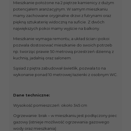
Mieszkanie położone na 2 piętrze kamienicy z dużym
potencjałem aranżacyjnym. W samym mieszkaniu
mamy zachowane oryginalne drzwi z futrynami oraz
piękną sztukaterię widoczną na suficie. Z dwóch
największych pokoi mamy wyjście na balkony.
Mieszkanie wymaga remontu, a układ ścian i pokoi
pozwala dostosować mieszkanie do swoich potrzeb
np. tworząc prawie 50 metrową przestrzeń dzienną z
kuchnią, jadalnią oraz salonem.
Sąsiad z piętra zabudował świetlik, pozwala to na
wykonanie ponad 10 metrowej łazienki z osobnym WC.
Dane techniczne:
Wysokość pomieszczeń: około 345 cm
Ogrzewanie: brak – w mieszkaniu jest podłączony piec
gazowy (istnieje możliwość ogrzewania gazowego
wody oraz mieszkania)