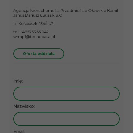
Agencja Nieruchomości Przedmieście Oławskie Kamil
Janus Dariusz Łukasik S.C
ul. Kościuszki 134/LU2
tel. +48575 755 042
wrmp1@tecnocasa.pl
Oferta oddziału
Imię:
Nazwisko:
Email: