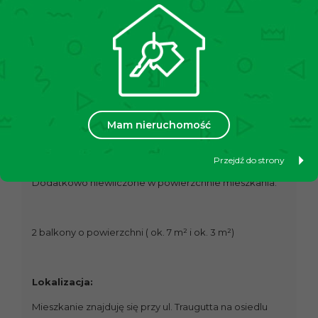
• Przestronny przedpokój (ok. 21 m²)
• WC (ok. 3 m²)
Mam nieruchomość
• Kuchnia (ok. 12 m²) + spiżarka ( ok. 4 m²)
Przejdź do strony
Dodatkowo niewliczone w powierzchnie mieszkania:
2 balkony o powierzchni ( ok. 7 m² i ok. 3 m²)
Lokalizacja:
Mieszkanie znajduję się przy ul. Traugutta na osiedlu