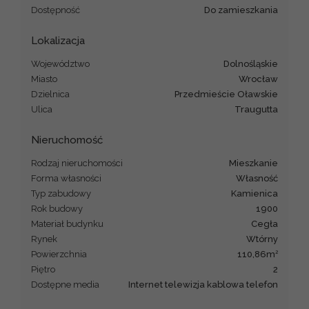
Dostępność
do zamieszkania
Lokalizacja
Województwo
dolnośląskie
Miasto
Wrocław
Dzielnica
Przedmieście Oławskie
Ulica
Traugutta
Nieruchomość
Rodzaj nieruchomości
mieszkanie
Forma własności
Własność
Typ zabudowy
kamienica
Rok budowy
1900
Materiał budynku
cegła
Rynek
Wtórny
2
Powierzchnia
110,86m
Piętro
2
Dostępne media
internet telewizja kablowa telefon