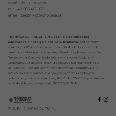
współadministrowane:
tel.:
+48 505 461 957
email:
rzecznik@tecnocasa.pl
TECNOCASA FRANCHISING spółka z ograniczoną
odpowiedzialnością z siedzibą w Krakowie
pod adresem:
Kraków (30-105) ul. Tadeusza Kościuszki 28 lok U3, wpisana do
rejestru przedsiębiorców Krajowego Rejestru Sądowego przez Sąd
Rejonowy dla Krakowa Śródmieścia w Krakowie, Wydział XI
Gospodarczy Krajowego Rejestru Sądowego pod numerem KRS
0000681504, posiadająca numer identyfikacji podatkowej NIP
6793151049 oraz numer w krajowym rejestrze urzędowym
podmiotów gospodarki narodowej REGON 367507559, posiadająca
kapitał zakładowy w wysokości 30.000,00 PLN.
© 2019 | Created by
YOHO