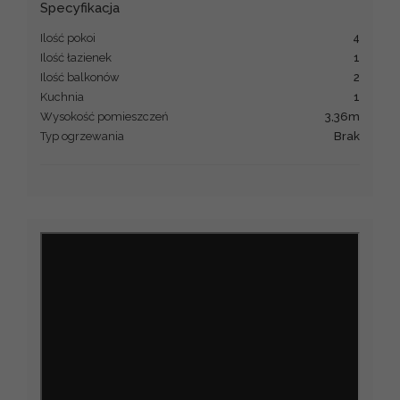
Specyfikacja
Ilość pokoi
4
Ilość łazienek
1
Ilość balkonów
2
Kuchnia
1
Wysokość pomieszczeń
3,36m
Typ ogrzewania
brak