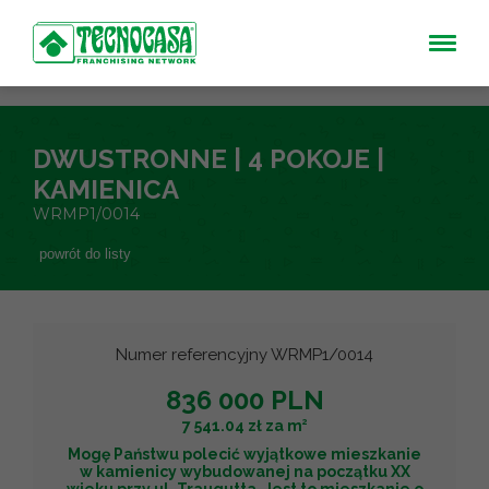
DWUSTRONNE | 4 POKOJE |
KAMIENICA
WRMP1/0014
powrót do listy
Numer referencyjny WRMP1/0014
836 000 PLN
2
7 541.04 zł za m
Mogę Państwu polecić wyjątkowe mieszkanie
w kamienicy wybudowanej na początku XX
wieku przy ul. Traugutta. Jest to mieszkanie o