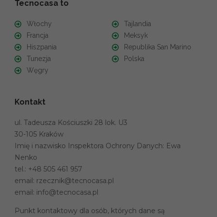
Tecnocasa to
Włochy
Tajlandia
Francja
Meksyk
Hiszpania
Republika San Marino
Tunezja
Polska
Węgry
Kontakt
ul. Tadeusza Kościuszki 28 lok. U3
30-105 Kraków
Imię i nazwisko Inspektora Ochrony Danych: Ewa
Nenko
tel.:
+48 505 461 957
email:
rzecznik@tecnocasa.pl
email:
info@tecnocasa.pl
Punkt kontaktowy dla osób, których dane są