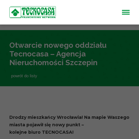
Otwarcie nowego oddziału
Tecnocasa – Agencja
Nieruchomości Szczepin
powrót do listy
Drodzy mieszkańcy Wrocławia! Na mapie Waszego
miasta pojawił się nowy punkt –
kolejne biuro TECNOCASA!