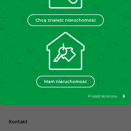
Informacje
Kim jesteśmy
Chcę znaleźć nieruchomość
Na świecie
Pracuj z nami
Polityka prywatności
RODO
Tecnocasa to
Włochy
Tajlandia
Mam nieruchomość
Francja
Meksyk
Hiszpania
Republika San Marino
Tunezja
Polska
Przejdź do strony
Węgry
Kontakt