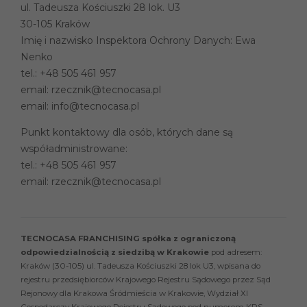
ul. Tadeusza Kościuszki 28 lok. U3
30-105 Kraków
Imię i nazwisko Inspektora Ochrony Danych: Ewa
Nenko
tel.:
+48 505 461 957
email:
rzecznik@tecnocasa.pl
email:
info@tecnocasa.pl
Punkt kontaktowy dla osób, których dane są
współadministrowane:
tel.:
+48 505 461 957
email:
rzecznik@tecnocasa.pl
TECNOCASA FRANCHISING spółka z ograniczoną
odpowiedzialnością z siedzibą w Krakowie
pod adresem:
Kraków (30-105) ul. Tadeusza Kościuszki 28 lok U3, wpisana do
rejestru przedsiębiorców Krajowego Rejestru Sądowego przez Sąd
Rejonowy dla Krakowa Śródmieścia w Krakowie, Wydział XI