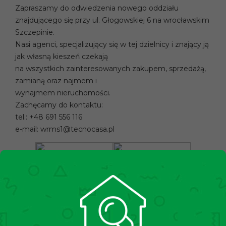
Zapraszamy do odwiedzenia nowego oddziału
znajdującego się przy ul. Głogowskiej 6 na wrocławskim
Szczepinie.
Nasi agenci, specjalizujący się w tej dzielnicy i znający ją
jak własną kieszeń czekają
na wszystkich zainteresowanych zakupem, sprzedażą,
zamianą oraz najmem i
wynajmem nieruchomości.
Zachęcamy do kontaktu:
tel.: +48 691 556 116
e-mail: wrms1@tecnocasa.pl