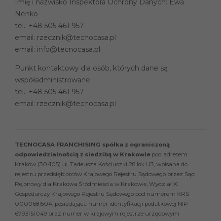
Imię i nazwisko Inspektora Ochrony Danych: Ewa
Nenko
tel.:
+48 505 461 957
email:
rzecznik@tecnocasa.pl
email:
info@tecnocasa.pl
Punkt kontaktowy dla osób, których dane są
współadministrowane:
tel.:
+48 505 461 957
email:
rzecznik@tecnocasa.pl
TECNOCASA FRANCHISING spółka z ograniczoną
odpowiedzialnością z siedzibą w Krakowie
pod adresem:
Kraków (30-105) ul. Tadeusza Kościuszki 28 lok U3, wpisana do
rejestru przedsiębiorców Krajowego Rejestru Sądowego przez Sąd
Rejonowy dla Krakowa Śródmieścia w Krakowie, Wydział XI
Gospodarczy Krajowego Rejestru Sądowego pod numerem KRS
0000681504, posiadająca numer identyfikacji podatkowej NIP
6793151049 oraz numer w krajowym rejestrze urzędowym