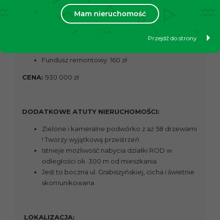
Mam nieruchomość
Czynsz administracyjny: 235 zł
Ogrzewanie i ciepła woda: gazowe (piec
Przejdź do strony
dwufunkcyjny), w sezonie zimowym około 300 zł
miesięcznie, w letnim- 150 zł przy 5 osobach
Fundusz remontowy: 160 zł
CENA:
930 000 zł
DODATKOWE ATUTY NIERUCHOMOŚCI:
Zielone i kameralne podwórko z aż 58 drzewami
! Tworzy wyjątkową przestrzeń
Istnieje możliwość nabycia działki ROD w
odległości ok. 300 m od mieszkania
Jest to boczna ul. Grabiszyńskiej, cicha i świetnie
skomunikowana
LOKALIZACJA: