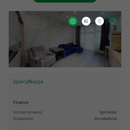
+
−
Leaflet
|
©
OpenStreetMap
contributors ©
CARTO
Specyfikacja
Finanse
Rodzaj transakcji
sprzedaż
Dostępność
Do ustalenia