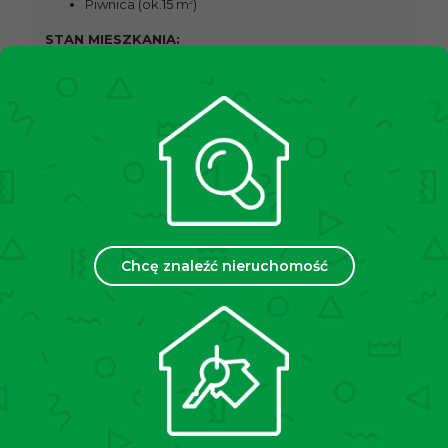
2
Piwnica (ok.15 m
)
STAN MIESZKANIA:
Okna: plastikowe, 3-szybowe, wymieniona w
2024 roku
Kuchnia po remoncie w 2019 roku
Łazienka po remoncie w 2020 roku
Podłogi: panele
Instalacja elektryczna: wymieniona w 2023 roku,
trójfazowa
Instalacja wodno-kanalizacyjna: wymieniona w
2020 roku
Chcę znaleźć nieruchomość
Klimatyzacja we wszystkich pokojach
BUDYNEK:
Kamienica z 1906 roku
STAN PRAWNY:
Pełna własność
MEDIA I OPŁATY: