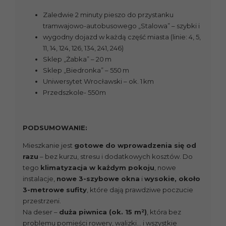
Zaledwie 2 minuty pieszo do przystanku
tramwajowo-autobusowego „Stalowa” – szybki i
wygodny dojazd w każdą część miasta (linie: 4, 5,
11, 14, 124, 126, 134, 241, 246)
Sklep „Żabka” – 20 m
Sklep „Biedronka” – 550 m
Uniwersytet Wrocławski – ok. 1 km
Przedszkole- 550m
PODSUMOWANIE:
Mieszkanie jest
gotowe do wprowadzenia się od
razu
– bez kurzu, stresu i dodatkowych kosztów. Do
tego
klimatyzacja w każdym pokoju
, nowe
instalacje,
nowe 3-szybowe okna
i
wysokie, około
3-metrowe sufity
, które dają prawdziwe poczucie
przestrzeni.
Na deser –
duża piwnica (ok. 15 m²)
, która bez
problemu pomieści rowery, walizki… i wszystkie