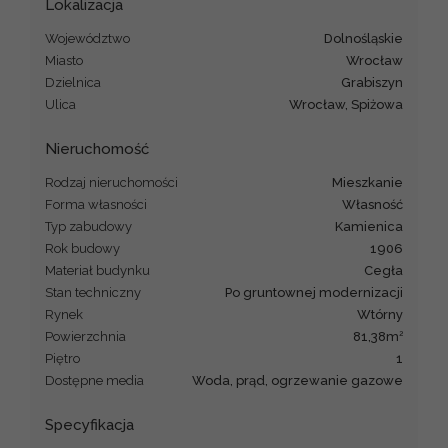
Lokalizacja
Województwo
dolnośląskie
Miasto
Wrocław
Dzielnica
Grabiszyn
Ulica
Wrocław, Spiżowa
Nieruchomość
Rodzaj nieruchomości
mieszkanie
Forma własności
Własność
Typ zabudowy
kamienica
Rok budowy
1906
Materiał budynku
cegła
Stan techniczny
po gruntownej modernizacji
Rynek
Wtórny
2
Powierzchnia
81,38m
Piętro
1
Dostępne media
Woda, prąd, ogrzewanie gazowe
Specyfikacja