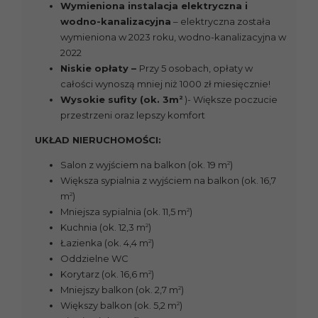
Wymieniona instalacja elektryczna i
wodno-kanalizacyjna
– elektryczna została
wymieniona w 2023 roku, wodno-kanalizacyjna w
2022
Niskie opłaty –
Przy 5 osobach, opłaty w
całości wynoszą mniej niż 1000 zł miesięcznie!
2
Wysokie sufity (ok. 3m
)- Większe poczucie
przestrzeni oraz lepszy komfort
UKŁAD NIERUCHOMOŚCI:
2
Salon z wyjściem na balkon (ok. 19 m
)
Większa sypialnia z wyjściem na balkon (ok. 16,7
2
m
)
2
Mniejsza sypialnia (ok. 11,5 m
)
2
Kuchnia (ok. 12,3 m
)
2
Łazienka (ok. 4,4 m
)
Oddzielne WC
2
Korytarz (ok. 16,6 m
)
2
Mniejszy balkon (ok. 2,7 m
)
2
Większy balkon (ok. 5,2 m
)