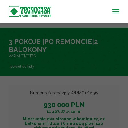
3 POKOJE |PO REMONCIE|2
BALOKONY
WRMG1/0136
powrót do listy
Numer referencyjny WRMG1/0136
930 000 PLN
2
11 427.87 zł za m
Mieszkanie dwustronne w kamienicy, z 2
balkonami i duża 15 metrową piwnicą z
2