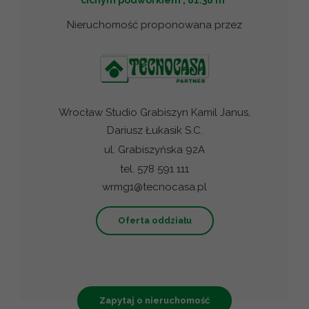
cichym podwórkiem , 81.38 m
Nieruchomość proponowana przez
Wrocław Studio Grabiszyn Kamil Janus,
Dariusz Łukasik S.C.
ul. Grabiszyńska 92A
tel. 578 591 111
wrmg1@tecnocasa.pl
Oferta oddziału
Zapytaj o nieruchomość