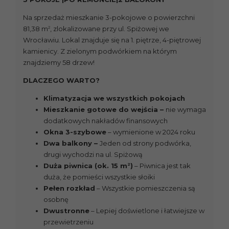
Na sprzedaż mieszkanie 3-pokojowe o powierzchni
2
81,38 m
, zlokalizowane przy ul. Spiżowej we
Wrocławiu. Lokal znajduje się na 1. piętrze, 4-piętrowej
kamienicy. Z zielonym podwórkiem na którym
znajdziemy 58 drzew!
DLACZEGO WARTO?
Klimatyzacja we wszystkich pokojach
Mieszkanie gotowe do wejścia –
nie wymaga
dodatkowych nakładów finansowych
Okna 3-szybowe
– wymienione w 2024 roku
Dwa balkony –
Jeden od strony podwórka,
drugi wychodzi na ul. Spiżową
2
Duża piwnica (ok. 15 m
)
– Piwnica jest tak
duża, że pomieści wszystkie słoiki
Pełen rozkład
– Wszystkie pomieszczenia są
osobnę
Dwustronne
– Lepiej doświetlone i łatwiejsze w
przewietrzeniu