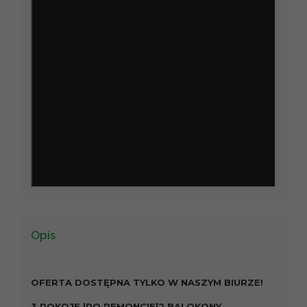
Opis
OFERTA DOSTĘPNA TYLKO W NASZYM BIURZE!
3 POKOJE |PO REMONCIE|2 BALOKONY